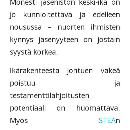
Monesti jäsenistön keski-ikä on
jo kunnioitettava ja edelleen
nousussa – nuorten ihmisten
kynnys jäsenyyteen on jostain
syystä korkea.
Ikärakenteesta johtuen väkeä
poistuu ja
testamenttilahjoitusten
potentiaali on huomattava.
Myös
STEA
n