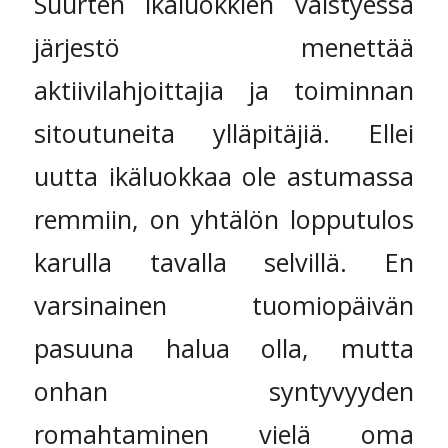
Suurten ikäluokkien väistyessä
järjestö menettää
aktiivilahjoittajia ja toiminnan
sitoutuneita ylläpitäjiä. Ellei
uutta ikäluokkaa ole astumassa
remmiin, on yhtälön lopputulos
karulla tavalla selvillä. En
varsinainen tuomiopäivän
pasuuna halua olla, mutta
onhan syntyvyyden
romahtaminen vielä oma