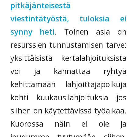
pitkäjänteisestä
viestintätyöstä, tuloksia ei
synny heti
. Toinen asia on
resurssien tunnustamisen tarve:
yksittäisistä kertalahjoituksista
voi ja kannattaa ryhtyä
kehittämään lahjoittajapolkuja
kohti kuukausilahjoituksia jos
siihen on käytettävissä työaikaa.
Kuorossa näin ei ole ja
joudumme tyytymään siihen,