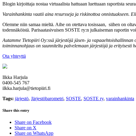
Blogin kirjoittaja nostaa virtuaalista hattuaan luettuaan raportista seur
Varainhankinta vaatii aina resursseja ja riskinottoa onnistuakseen. Ell
Olemme niin samaa mieltä. Aihe on otettava tosissaan, siihen on oltava 
todennäköistä. Parisaatasivuisen SOSTE ry:n julkaiseman raportin voi
Autamme Tietopiiri Oy:ssä järjestöjä jäsen- ja vapaaehtoishallinnan 
toiminnanohjaus on suunniteltu palvelemaan järjestöjä ja erityisesti h
Ota yhteyttä
Ilkka Harjula
0400-545 767
ilkka.harjula@tietopiiri.fi
Tags:
järjestö
,
Järjestöbarometri
,
SOSTE
,
SOSTE ry
,
varainhankinta
Share this entry
Share on Facebook
Share on X
Share on WhatsApp