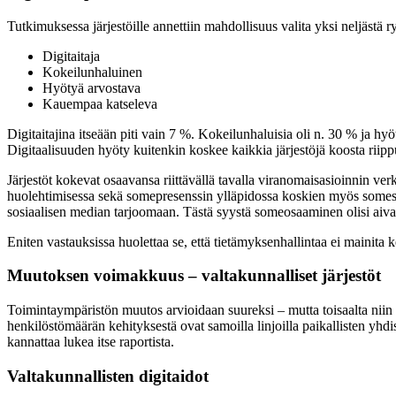
Tutkimuksessa järjestöille annettiin mahdollisuus valita yksi neljästä 
Digitaitaja
Kokeilunhaluinen
Hyötyä arvostava
Kauempaa katseleva
Digitaitajina itseään piti vain 7 %. Kokeilunhaluisia oli n. 30 % ja h
Digitaalisuuden hyöty kuitenkin koskee kaikkia järjestöjä koosta riipp
Järjestöt kokevat osaavansa riittävällä tavalla viranomaisasioinnin ve
huolehtimisessa sekä somepresenssin ylläpidossa koskien myös somesisä
sosiaalisen median tarjoomaan. Tästä syystä someosaaminen olisi aivan
Eniten vastauksissa huolettaa se, että tietämyksenhallintaa ei maini
Muutoksen voimakkuus – valtakunnalliset järjestöt
Toimintaympäristön muutos arvioidaan suureksi – mutta toisaalta niin
henkilöstömäärän kehityksestä ovat samoilla linjoilla paikallisten yh
kannattaa lukea itse raportista.
Valtakunnallisten digitaidot