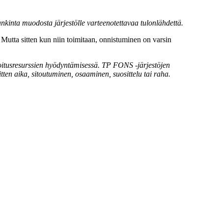
hankinta muodosta järjestölle varteenotettavaa tulonlähdettä.
. Mutta sitten kun niin toimitaan, onnistuminen on varsin
joitusresurssien hyödyntämisessä. TP FONS -järjestöjen
tten aika, sitoutuminen, osaaminen, suosittelu tai raha.