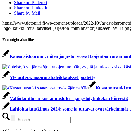
Share on Pinterest
Share on LinkedIn
Share by Mail
https://www.tietopiiri.fi/wp-content/uploads/2022/10/Jarjestobarometri
logo_kaikki_mita_tarvitset_jarjeston_toiminnanohjaukseen_WEB.pn
You might also like
Kansalaisfoorumi: miten järjestöt voivat laajentaa varainha
Yle uutisoi: määrärahaleikkaukset päätetty
Kustannustuki myö
Valtiokonttorin kustannustuki – järjestöt, hakekaa kiireesti!
Lahjoittajatutkimus 2024: some ja tuttavat ovat tärkeimmät ti