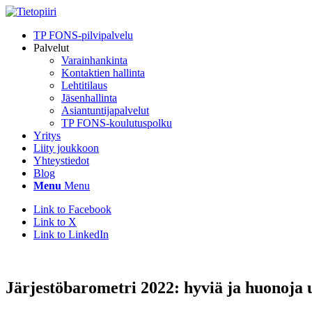
TP FONS-pilvipalvelu
Palvelut
Varainhankinta
Kontaktien hallinta
Lehtitilaus
Jäsenhallinta
Asiantuntijapalvelut
TP FONS-koulutuspolku
Yritys
Liity joukkoon
Yhteystiedot
Blog
Menu
Menu
Link to Facebook
Link to X
Link to LinkedIn
Järjestöbarometri 2022: hyviä ja huonoja u