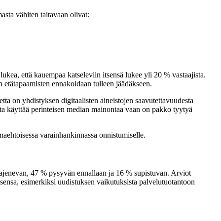
asta vähiten taitavaan olivat:
lukea, että kauempaa katseleviin itsensä lukee yli 20 % vastaajista.
ten etätapaamisten ennakoidaan tulleen jäädäkseen.
tta on yhdistyksen digitaalisten aineistojen saavutettavuudesta
utta käyttää perinteisen median mainontaa vaan on pakko tyytyä
maehtoisessa varainhankinnassa onnistumiselle.
laajenevan, 47 % pysyvän ennallaan ja 16 % supistuvan. Arviot
ksensa, esimerkiksi uudistuksen vaikutuksista palvelutuotantoon