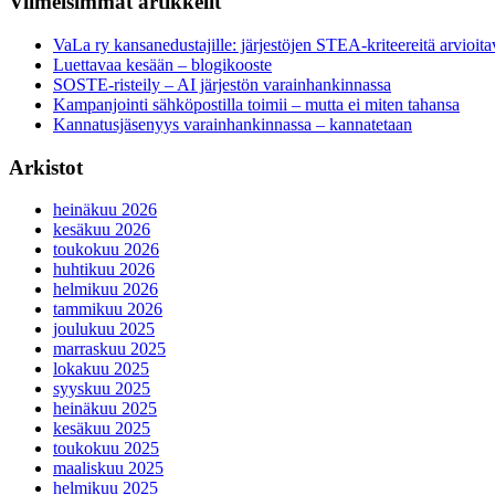
Viimeisimmät artikkelit
VaLa ry kansanedustajille: järjestöjen STEA-kriteereitä arvioitav
Luettavaa kesään – blogikooste
SOSTE-risteily – AI järjestön varainhankinnassa
Kampanjointi sähköpostilla toimii – mutta ei miten tahansa
Kannatusjäsenyys varainhankinnassa – kannatetaan
Arkistot
heinäkuu 2026
kesäkuu 2026
toukokuu 2026
huhtikuu 2026
helmikuu 2026
tammikuu 2026
joulukuu 2025
marraskuu 2025
lokakuu 2025
syyskuu 2025
heinäkuu 2025
kesäkuu 2025
toukokuu 2025
maaliskuu 2025
helmikuu 2025