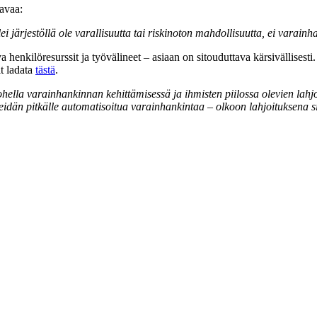
aavaa:
ei järjestöllä ole varallisuutta tai riskinoton mahdollisuutta, ei varain
henkilöresurssit ja työvälineet – asiaan on sitouduttava kärsivällisesti
t ladata
tästä
.
ohella varainhankinnan kehittämisessä ja ihmisten piilossa olevien lah
eidän pitkälle automatisoitua varainhankintaa – olkoon lahjoituksena si