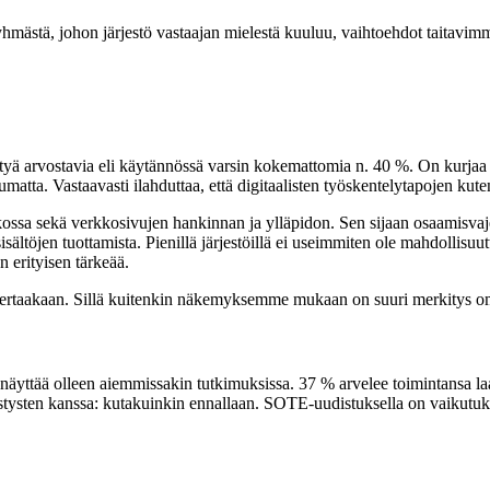
ryhmästä, johon järjestö vastaajan mielestä kuuluu, vaihtoehdot taitavimm
yötyä arvostavia eli käytännössä varsin kokemattomia n. 40 %. On kurjaa 
umatta. Vastaavasti ilahduttaa, että digitaalisten työskentelytapojen ku
rkossa sekä verkkosivujen hankinnan ja ylläpidon. Sen sijaan osaamisvaje
ltöjen tuottamista. Pienillä järjestöillä ei useimmiten ole mahdollisu
 erityisen tärkeää.
ta kertaakaan. Sillä kuitenkin näkemyksemme mukaan on suuri merkitys o
 näyttää olleen aiemmissakin tutkimuksissa. 37 % arvelee toimintansa 
distysten kanssa: kutakuinkin ennallaan. SOTE-uudistuksella on vaikutu