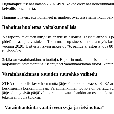
Digitaitajiksi itsensä katsoo 26 %. 49 % kokee olevansa kokeilunhaluin
kelvollista osaamista.
Hämmästyttävää, että ilonaiheet ja murheet ovat tässä samat kuin paikal
Rahoitus huolettaa valtakunnallisia
2/3 raportoi talouteen liittyvistä erityisistä huolista. Tässä tilanne 
pidetään saatuja avustuksia. Toiminnan supistuessa monella myös kus
vuonna 2020. Erityisiä riskejä näkee 65 %, päihdejärjestöistä jopa 80 %
riittävyydestä.
3/4:lla on varainhankinnan tuottoja. Raportin mukaan uusista tulonläht
lahjoitukset, testamentit ja lisääntyneet varainhankinnan tuotot. Varain
Varainhankinnan osuuden suurehko vaihtelu
STEA on monelle keskeinen mutta järjestön koon kasvaessa STEA:n osu
keskisuurilla korkeimmillaan. Varainhankinnan tuottoja on verrattu vu
järjestöt näyttävät pärjäävän parhaiten: varainhankinnan osuus tuloist
tekemään hyviä tuloksia.
”Varainhankinta vaatii resursseja ja riskinottoa”