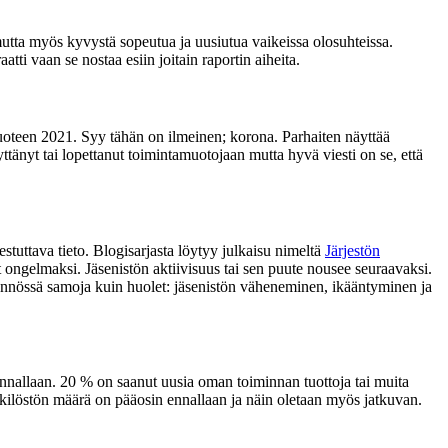
mutta myös kyvystä sopeutua ja uusiutua vaikeissa olosuhteissa.
ti vaan se nostaa esiin joitain raportin aiheita.
uoteen 2021. Syy tähän on ilmeinen; korona. Parhaiten näyttää
yttänyt tai lopettanut toimintamuotojaan mutta hyvä viesti on se, että
tuttava tieto. Blogisarjasta löytyy julkaisu nimeltä
Järjestön
 ongelmaksi. Jäsenistön aktiivisuus tai sen puute nousee seuraavaksi.
ytännössä samoja kuin huolet: jäsenistön väheneminen, ikääntyminen ja
 ennallaan. 20 % on saanut uusia oman toiminnan tuottoja tai muita
nkilöstön määrä on pääosin ennallaan ja näin oletaan myös jatkuvan.