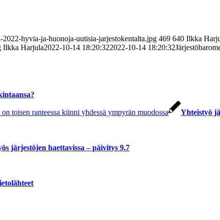
-2022-hyvia-ja-huonoja-uutisia-jarjestokentalta.jpg
469
640
Ilkka Harj
g
Ilkka Harjula
2022-10-14 18:20:32
2022-10-14 18:20:32
Järjestöbarome
nkintaansa?
Yhteistyö j
s järjestöjen haettavissa – päivitys 9.7
etolähteet