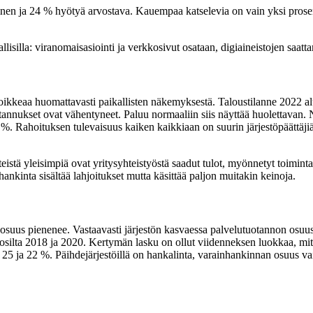
en ja 24 % hyötyä arvostava. Kauempaa katselevia on vain yksi prosentti
lisilla: viranomaisasiointi ja verkkosivut osataan, digiaineistojen saatta
siis poikkeaa huomattavasti paikallisten näkemyksestä. Taloustilanne 2022
tannukset ovat vähentyneet. Paluu normaaliin siis näyttää huolettavan
. Rahoituksen tulevaisuus kaiken kaikkiaan on suurin järjestöpäättäjiä hu
eistä yleisimpiä ovat yritysyhteistyöstä saadut tulot, myönnetyt toimint
hankinta sisältää lahjoitukset mutta käsittää paljon muitakin keinoja.
us pienenee. Vastaavasti järjestön kasvaessa palvelutuotannon osuus tu
osilta 2018 ja 2020. Kertymän lasku on ollut viidenneksen luokkaa, mitä 
a 25 ja 22 %. Päihdejärjestöillä on hankalinta, varainhankinnan osuus v