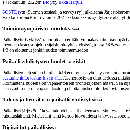
14 lokakuun, 2022
/
in
Blog
/
by
Ilkka Harjula
SOSTE ry
:n (Suomen sosiaali ja terveys ry) julkaisema Järjestöbaro
Vaikka korona kuritti vuonna 2021 kaksin käsin, syntyi sote-alan yhdis
Toimintaympäristö muutoksessa
Paikallisyhdistyksissä raportoidaan erittäin voimakas toimintaympäri
menneen lastensuojelun sijaishuoltoyhdistyksissä, joissa 36 %:ssa toimi
1/3 on aloittanut jonkin uuden toimintamuodon.
Paikallisyhdistysten huolet ja riskit
Paikallisten järjestöjen huolien kärkeen nousee yhdistysten luottamust
vastuuhenkilöt joskus kiven alla
. Jäseneroosio on ollut tiedossa pitk
Kolmantena huolena on vapaaehtoisten työntekijöiden määrä. Sen sijaan 
passivoituminen – vapaaehtoisten ja luottamushenkilöiden löytämisen 
Talous ja henkilöstö paikallisyhdistyksissä
Paikalliset järjestöt näkevät taloudellisen tilanteensa varsin hyväksi
rahoituslähteitä. Mielestäni tämä kertoo luovuudesta ja kyvystä sopet
Digitaidot paikallisissa