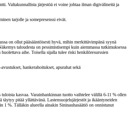
. Valtakunnallista järjestöä ei voine johtaa ilman digivälineitä ja
minen tarjolle ja somepresenssi eivät.
 alussa on ollut pääsääntöisesti hyvä, mihin merkittävimpänä syynä
. Näkemys taloudesta on pessimistisempi kuin aiemmassa tutkimuksessa
olettava aihe. Toisella sijalla tulee riski henkilöresurssien
a-avustukset, hankerahoitukset, apurahat sekä
loista kasvaa. Varainhankinnan tuotto vaihtelee välillä 6-11 % ollen
täytyy pitää yllättävänä. Lastensuojelujärjestöt ja ikääntyneiden
ain 1 %. Tälläkin alueella ainakin Sininauhasäätiö on onnistunut