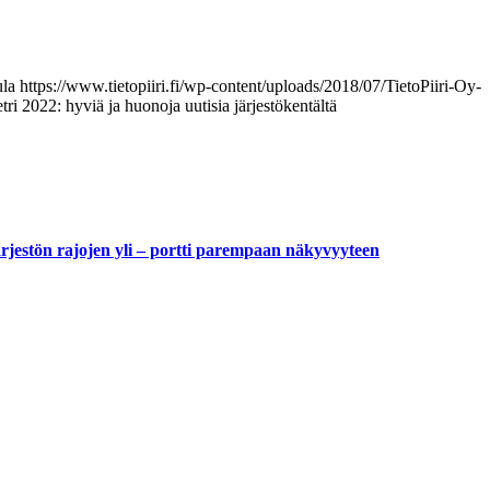
ula
https://www.tietopiiri.fi/wp-content/uploads/2018/07/TietoPiiri-Oy-
tri 2022: hyviä ja huonoja uutisia järjestökentältä
ärjestön rajojen yli – portti parempaan näkyvyyteen