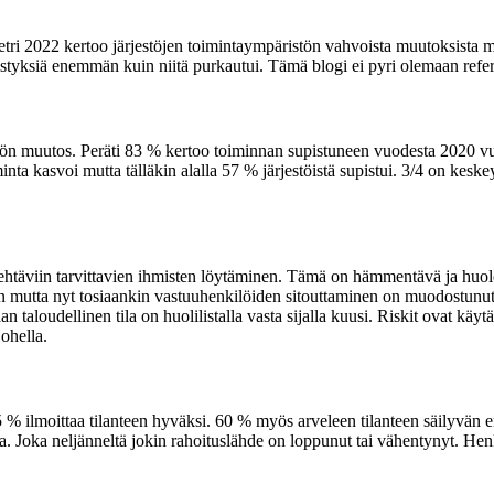
metri 2022 kertoo järjestöjen toimintaympäristön vahvoista muutoksista 
tyksiä enemmän kuin niitä purkautui. Tämä blogi ei pyri olemaan referaat
stön muutos. Peräti 83 % kertoo toiminnan supistuneen vuodesta 2020 v
nta kasvoi mutta tälläkin alalla 57 % järjestöistä supistui. 3/4 on keske
ehtäviin tarvittavien ihmisten löytäminen. Tämä on hämmentävä ja huoles
ään mutta nyt tosiaankin vastuuhenkilöiden sitouttaminen on muodostunut
taloudellinen tila on huolilistalla vasta sijalla kuusi. Riskit ovat kä
ohella.
. 65 % ilmoittaa tilanteen hyväksi. 60 % myös arveleen tilanteen säilyvän
ua. Joka neljänneltä jokin rahoituslähde on loppunut tai vähentynyt. He