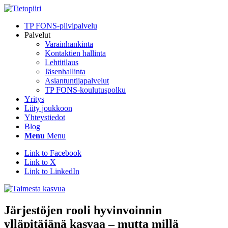
TP FONS-pilvipalvelu
Palvelut
Varainhankinta
Kontaktien hallinta
Lehtitilaus
Jäsenhallinta
Asiantuntijapalvelut
TP FONS-koulutuspolku
Yritys
Liity joukkoon
Yhteystiedot
Blog
Menu
Menu
Link to Facebook
Link to X
Link to LinkedIn
Järjestöjen rooli hyvinvoinnin
ylläpitäjänä kasvaa – mutta millä