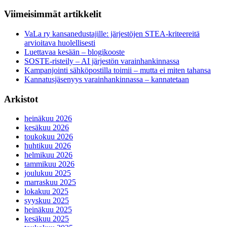
Viimeisimmät artikkelit
VaLa ry kansanedustajille: järjestöjen STEA-kriteereitä
arvioitava huolellisesti
Luettavaa kesään – blogikooste
SOSTE-risteily – AI järjestön varainhankinnassa
Kampanjointi sähköpostilla toimii – mutta ei miten tahansa
Kannatusjäsenyys varainhankinnassa – kannatetaan
Arkistot
heinäkuu 2026
kesäkuu 2026
toukokuu 2026
huhtikuu 2026
helmikuu 2026
tammikuu 2026
joulukuu 2025
marraskuu 2025
lokakuu 2025
syyskuu 2025
heinäkuu 2025
kesäkuu 2025