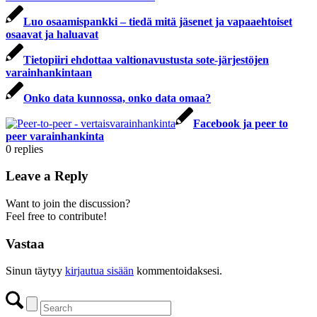
Luo osaamispankki – tiedä mitä jäsenet ja vapaaehtoiset
osaavat ja haluavat
Tietopiiri ehdottaa valtionavustusta sote-järjestöjen
varainhankintaan
Onko data kunnossa, onko data omaa?
Facebook ja peer to
peer varainhankinta
0
replies
Leave a Reply
Want to join the discussion?
Feel free to contribute!
Vastaa
Sinun täytyy
kirjautua sisään
kommentoidaksesi.