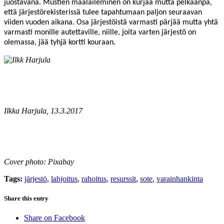
juostavana. Mustien maalaileminen on kurjaa mutta pelkäänpä,
että järjestörekisterissä tulee tapahtumaan paljon seuraavan
viiden vuoden aikana. Osa järjestöistä varmasti pärjää mutta yhtä
varmasti monille autettaville, niille, joita varten järjestö on
olemassa, jää tyhjä kortti kouraan.
Ilkka Harjula, 13.3.2017
Cover photo: Pixabay
Tags:
järjestö
,
lahjoitus
,
rahoitus
,
resurssit
,
sote
,
varainhankinta
Share this entry
Share on Facebook