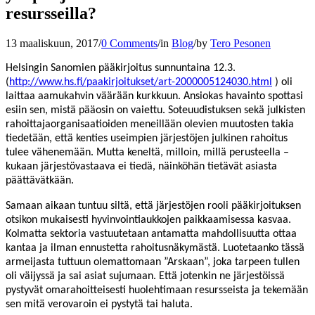
resursseilla?
13 maaliskuun, 2017
/
0 Comments
/
in
Blog
/
by
Tero Pesonen
Helsingin Sanomien pääkirjoitus sunnuntaina 12.3.
(
http://www.hs.fi/paakirjoitukset/art-2000005124030.html
) oli
laittaa aamukahvin väärään kurkkuun. Ansiokas havainto spottasi
esiin sen, mistä pääosin on vaiettu. Soteuudistuksen sekä julkisten
rahoittajaorganisaatioiden meneillään olevien muutosten takia
tiedetään, että kenties useimpien järjestöjen julkinen rahoitus
tulee vähenemään. Mutta keneltä, milloin, millä perusteella –
kukaan järjestövastaava ei tiedä, näinköhän tietävät asiasta
päättävätkään.
Samaan aikaan tuntuu siltä, että järjestöjen rooli pääkirjoituksen
otsikon mukaisesti hyvinvointiaukkojen paikkaamisessa kasvaa.
Kolmatta sektoria vastuutetaan antamatta mahdollisuutta ottaa
kantaa ja ilman ennustetta rahoitusnäkymästä. Luotetaanko tässä
armeijasta tuttuun olemattomaan ”Arskaan”, joka tarpeen tullen
oli väijyssä ja sai asiat sujumaan. Että jotenkin ne järjestöissä
pystyvät omarahoitteisesti huolehtimaan resursseista ja tekemään
sen mitä verovaroin ei pystytä tai haluta.