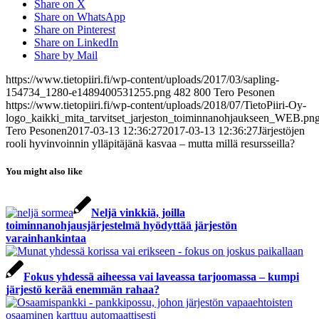
Share on X
Share on WhatsApp
Share on Pinterest
Share on LinkedIn
Share by Mail
https://www.tietopiiri.fi/wp-content/uploads/2017/03/sapling-
154734_1280-e1489400531255.png
482
800
Tero Pesonen
https://www.tietopiiri.fi/wp-content/uploads/2018/07/TietoPiiri-Oy-
logo_kaikki_mita_tarvitset_jarjeston_toiminnanohjaukseen_WEB.pn
Tero Pesonen
2017-03-13 12:36:27
2017-03-13 12:36:27
Järjestöjen
rooli hyvinvoinnin ylläpitäjänä kasvaa – mutta millä resursseilla?
You might also like
Neljä vinkkiä, joilla
toiminnanohjausjärjestelmä hyödyttää järjestön
varainhankintaa
Fokus yhdessä aiheessa vai laveassa tarjoomassa – kumpi
järjestö kerää enemmän rahaa?