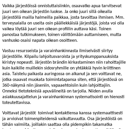
Vaikka järjestöissä onnistuttaisiinkin, osaavatko apua tarvitsevat
juuri sen oikean järjestön luokse. Ja onko juuri sillä oikealla
järjestöllä mailla halmeilla paikkaa, josta tavoittaa ihmisen. Mm.
terveysalalla on useita osin päällekkäisiä järjestöjä, joista voi olla
vaikea löytää juuri sen oikean profiilin auttava käsi. Toinen
panostaa tutkimukseen, toinen välittömään auttamiseen, mutta
vanhusko osaisi napata oikean osoitteen.
Vastuu resursseista ja varainhankinnasta ilmiselvästi siirtyy
järjestöille. Kilpailu lahjoitusvaroista ja yrityskumppanuuksista
kiristyy nopeasti. Järjestön brändin kirkastaminen niin rahoittajille
kuin kaikille muillekin sidosryhmille on yhtäkkiä hyvin kriittinen
asia. Taistelu paikasta auringossa on alkanut ja sen voittavat ne,
jotka osaavat muokata toimintatapansa siten, että järjestössä on
360-näkymä niin jäseniin, vapaaehtoisiin kuin lahjoittajiin.
Onneksi tietoteknisiä apuvälineitä on tarjolla. Niiden avulla
asiakkuusajattelun ja varainhankinnan systematisointi on hienosti
toteutettavissa.
Voittavat järjestöt
toimivat kontaktiensa kanssa systemaattisesti
ja arvioivat toimenpiteidensä vaikuttavuutta. Osa järjestöistä on
tähän valmiita, joillakin saattaa olla pidempikin takamatka