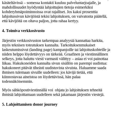
käsiteltävissä – somessa kontakti kuuluu palveluntarjoajalle, ja
mahdollisuudet hyödyntää lahjoittajien tietoja esimerkiksi
kohderyhmäpoiminnoissa ovat rajalliset. Jos kaksi prosenttia
lahjoitussivun kävijöistä tekisi lahjoituksen, on vaivatonta päätellä,
että kävijöitä on oltava paljon, jotta rahaa kertyy.
4. Toimiva verkkosivusto
Järjestön verkkosivuston tarkempaa analyysiä kannattaa harkita,
myös teknisen toteutuksen kannalta. Tarkoituksenmukaiset
laskeutumissivut (landing page) kampanjoille tai lahjoituskohteille ja
niiden helppo löydettävyys on tärkeää. Graafinen ja viestinnällinen
selkeys, jotta haluttu viesti varmasti välittyy – asiaa ei voi painottaa
liikaa. Hakukoneiden kannalta sivun sisällön on parempi uudistua:
hakukoneet pitävät tiheästi uudistuvista sivuista. Haluamme saada
ihmisen tulemaan sivuille uudelleen: jos kävijä tietää, että
kiinnostavaa aineistoa on löydettävissä, hän palaa
todennäköisemmin.
Myös sähköpostiviestinnällä voi ohjata jo lahjoituksen tehneitä
ihmisiä lahjoittamaan uudelleen sekä jakamaan järjestön viestejä.
5. Lahjoittamisen donor journey