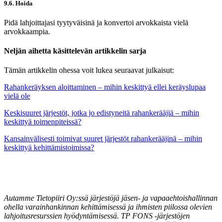
9.6. Hoida
Pidä lahjoittajasi tyytyväisinä ja konvertoi arvokkaista vielä
arvokkaampia.
Neljän aihetta käsittelevän artikkelin sarja
Tämän artikkelin ohessa voit lukea seuraavat julkaisut:
Rahankeräyksen aloittaminen – mihin keskittyä ellei keräyslupaa
vielä ole
Keskisuuret järjestöt, jotka jo edistyneitä rahankerääjiä – mihin
keskittyä toimenpiteissä?
Kansainvälisesti toimivat suuret järjestöt rahankerääjinä – mihin
keskittyä kehittämistoimissa?
Autamme Tietopiiri Oy:ssä järjestöjä jäsen- ja vapaaehtoishallinnan
ohella varainhankinnan kehittämisessä ja ihmisten piilossa olevien
lahjoitusresurssien hyödyntämisessä. TP FONS -järjestöjen