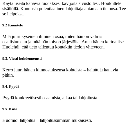
Käytä useita kanavia tuodaksesi kävijöitä sivustollesi. Houkuttele
sisällöllä. Kannusta potentiaalinen lahjoittaja antamaan tietonsa. Tee
se helpoksi.
9.2 Kuuntele
Mitä juuri kyseinen ihminen osaa, miten hän on valmis
osallistumaan ja mitä hän toivoo järjestöltä. Anna hänen kertoa itse.
Huolehdi, että tieto tallentuu kontaktin tiedon yhteyteen.
9.3. Viesti kohdennetusti
Kerro juuri hänen kiinnostuksensa kohteista – haluttuja kanavia
pitkin.
9.4. Pyydä
Pyydä konkreettisesti osaamista, aikaa tai lahjoitusta.
9.5. Kiitä
Huomioi lahjoitus – lahjoitussumman mukaisesti.