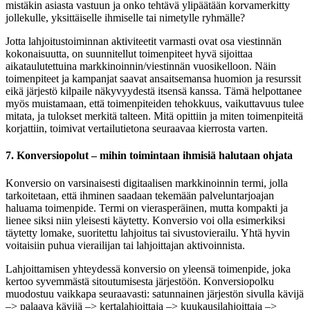
mistäkin asiasta vastuun ja onko tehtävä ylipäätään korvamerkitty
jollekulle, yksittäiselle ihmiselle tai nimetylle ryhmälle?
Jotta lahjoitustoiminnan aktiviteetit varmasti ovat osa viestinnän
kokonaisuutta, on suunnitellut toimenpiteet hyvä sijoittaa
aikataulutettuina markkinoinnin/viestinnän vuosikelloon. Näin
toimenpiteet ja kampanjat saavat ansaitsemansa huomion ja resurssit
eikä järjestö kilpaile näkyvyydestä itsensä kanssa. Tämä helpottanee
myös muistamaan, että toimenpiteiden tehokkuus, vaikuttavuus tulee
mitata, ja tulokset merkitä talteen. Mitä opittiin ja miten toimenpiteitä
korjattiin, toimivat vertailutietona seuraavaa kierrosta varten.
7. Konversiopolut – mihin toimintaan ihmisiä halutaan ohjata
Konversio on varsinaisesti digitaalisen markkinoinnin termi, jolla
tarkoitetaan, että ihminen saadaan tekemään palveluntarjoajan
haluama toimenpide. Termi on vierasperäinen, mutta kompakti ja
lienee siksi niin yleisesti käytetty. Konversio voi olla esimerkiksi
täytetty lomake, suoritettu lahjoitus tai sivustovierailu. Yhtä hyvin
voitaisiin puhua vierailijan tai lahjoittajan aktivoinnista.
Lahjoittamisen yhteydessä konversio on yleensä toimenpide, joka
kertoo syvemmästä sitoutumisesta järjestöön. Konversiopolku
muodostuu vaikkapa seuraavasti: satunnainen järjestön sivulla kävijä
–> palaava kävijä –> kertalahjoittaja –> kuukausilahjoittaja –>