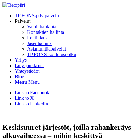
TP FONS-pilvipalvelu
Palvelut
Varainhankinta
Kontaktien hallinta
Lehtitilaus
Jäsenhallinta
Asiantuntijapalvelut
TP FONS-koulutuspolku
Yritys
Liity joukkoon
Yhteystiedot
Blog
Menu
Menu
Link to Facebook
Link to X
Link to LinkedIn
Keskisuuret järjestöt, joilla rahankeräys
alkuvaiheessa – mihin keskittyä