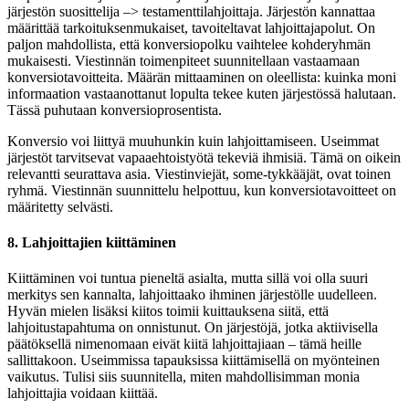
järjestön suosittelija –> testamenttilahjoittaja. Järjestön kannattaa
määrittää tarkoituksenmukaiset, tavoiteltavat lahjoittajapolut. On
paljon mahdollista, että konversiopolku vaihtelee kohderyhmän
mukaisesti. Viestinnän toimenpiteet suunnitellaan vastaamaan
konversiotavoitteita. Määrän mittaaminen on oleellista: kuinka moni
informaation vastaanottanut lopulta tekee kuten järjestössä halutaan.
Tässä puhutaan konversioprosentista.
Konversio voi liittyä muuhunkin kuin lahjoittamiseen. Useimmat
järjestöt tarvitsevat vapaaehtoistyötä tekeviä ihmisiä. Tämä on oikein
relevantti seurattava asia. Viestinviejät, some-tykkääjät, ovat toinen
ryhmä. Viestinnän suunnittelu helpottuu, kun konversiotavoitteet on
määritetty selvästi.
8. Lahjoittajien kiittäminen
Kiittäminen voi tuntua pieneltä asialta, mutta sillä voi olla suuri
merkitys sen kannalta, lahjoittaako ihminen järjestölle uudelleen.
Hyvän mielen lisäksi kiitos toimii kuittauksena siitä, että
lahjoitustapahtuma on onnistunut. On järjestöjä, jotka aktiivisella
päätöksellä nimenomaan eivät kiitä lahjoittajiaan – tämä heille
sallittakoon. Useimmissa tapauksissa kiittämisellä on myönteinen
vaikutus. Tulisi siis suunnitella, miten mahdollisimman monia
lahjoittajia voidaan kiittää.