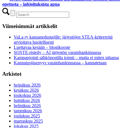
opetusta – lahjoituksista apua
Viimeisimmät artikkelit
VaLa ry kansanedustajille: järjestöjen STEA-kriteereitä
arvioitava huolellisesti
Luettavaa kesään – blogikooste
SOSTE-risteily – AI järjestön varainhankinnassa
Kampanjointi sähköpostilla toimii – mutta ei miten tahansa
Kannatusjäsenyys varainhankinnassa – kannatetaan
Arkistot
heinäkuu 2026
kesäkuu 2026
toukokuu 2026
huhtikuu 2026
helmikuu 2026
tammikuu 2026
joulukuu 2025
marraskuu 2025
lokakuu 2025