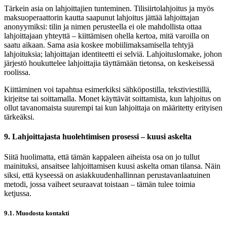
Tärkein asia on lahjoittajien tunteminen. Tilisiirtolahjoitus ja myös
maksuoperaattorin kautta saapunut lahjoitus jättää lahjoittajan
anonyymiksi: tilin ja nimen perusteella ei ole mahdollista ottaa
lahjoittajaan yhteyttä – kiittämisen ohella kertoa, mitä varoilla on
saatu aikaan. Sama asia koskee mobiilimaksamisella tehtyjä
lahjoituksia; lahjoittajan identiteetti ei selviä. Lahjoituslomake, johon
järjestö houkuttelee lahjoittajia täyttämään tietonsa, on keskeisessä
roolissa.
Kiittäminen voi tapahtua esimerkiksi sähköpostilla, tekstiviestillä,
kirjeitse tai soittamalla. Monet käyttävät soittamista, kun lahjoitus on
ollut tavanomaista suurempi tai kun lahjoittaja on määritetty erityisen
tärkeäksi.
9. Lahjoittajasta huolehtimisen prosessi – kuusi askelta
Siitä huolimatta, että tämän kappaleen aiheista osa on jo tullut
mainituksi, ansaitsee lahjoittamisen kuusi askelta oman tilansa. Näin
siksi, että kyseessä on asiakkuudenhallinnan perustavanlaatuinen
metodi, jossa vaiheet seuraavat toistaan – tämän tulee toimia
ketjussa.
9.1. Muodosta kontakti