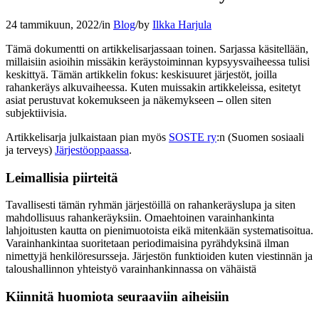
24 tammikuun, 2022
/
in
Blog
/
by
Ilkka Harjula
Tämä dokumentti on artikkelisarjassaan toinen. Sarjassa käsitellään,
millaisiin asioihin missäkin keräystoiminnan kypsyysvaiheessa tulisi
keskittyä. Tämän artikkelin fokus: keskisuuret järjestöt, joilla
rahankeräys alkuvaiheessa. Kuten muissakin artikkeleissa, esitetyt
asiat perustuvat kokemukseen ja näkemykseen
–
ollen siten
subjektiivisia.
Artikkelisarja julkaistaan pian myös
SOSTE ry
:n (Suomen sosiaali
ja terveys)
Järjestöoppaassa
.
Leimallisia piirteitä
Tavallisesti tämän ryhmän järjestöillä on rahankeräyslupa ja siten
mahdollisuus rahankeräyksiin. Omaehtoinen varainhankinta
lahjoitusten kautta on pienimuotoista eikä mitenkään systematisoitua.
Varainhankintaa suoritetaan periodimaisina pyrähdyksinä ilman
nimettyjä henkilöresursseja. Järjestön funktioiden kuten viestinnän ja
taloushallinnon yhteistyö varainhankinnassa on vähäistä
Kiinnitä huomiota seuraaviin aiheisiin