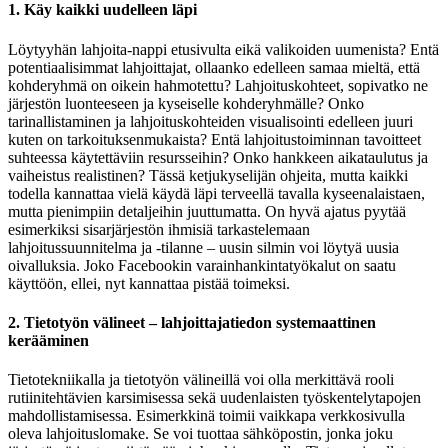
1. Käy kaikki uudelleen läpi
Löytyyhän lahjoita-nappi etusivulta eikä valikoiden uumenista? Entä
potentiaalisimmat lahjoittajat, ollaanko edelleen samaa mieltä, että
kohderyhmä on oikein hahmotettu? Lahjoituskohteet, sopivatko ne
järjestön luonteeseen ja kyseiselle kohderyhmälle? Onko
tarinallistaminen ja lahjoituskohteiden visualisointi edelleen juuri
kuten on tarkoituksenmukaista? Entä lahjoitustoiminnan tavoitteet
suhteessa käytettäviin resursseihin? Onko hankkeen aikataulutus ja
vaiheistus realistinen? Tässä ketjukyselijän ohjeita, mutta kaikki
todella kannattaa vielä käydä läpi terveellä tavalla kyseenalaistaen,
mutta pienimpiin detaljeihin juuttumatta. On hyvä ajatus pyytää
esimerkiksi sisarjärjestön ihmisiä tarkastelemaan
lahjoitussuunnitelma ja -tilanne – uusin silmin voi löytyä uusia
oivalluksia. Joko Facebookin varainhankintatyökalut on saatu
käyttöön, ellei, nyt kannattaa pistää toimeksi.
2. Tietotyön välineet – lahjoittajatiedon systemaattinen
kerääminen
Tietotekniikalla ja tietotyön välineillä voi olla merkittävä rooli
rutiinitehtävien karsimisessa sekä uudenlaisten työskentelytapojen
mahdollistamisessa. Esimerkkinä toimii vaikkapa verkkosivulla
oleva lahjoituslomake. Se voi tuottaa sähköpostin, jonka joku