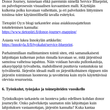
Donor Journey, tunnetaan ehkä paremmin nimellä Service Blueprint,
on palveluprosessin visuaalisen kuvaamisen malli. Käyttäjän
kulkema polku kuvataan vaiheittain, ja eri palveluiden liittyminen
toisiinsa tulee käytännöllisellä tavalla esitetyksi.
Tietopiiri Oy:n blogi tarkastelee asiaa asiakkuusajatteluun
totuttelemisen kannalta:
https://www.tietopiiri.fi/donor-journey-mapping/
Asiasta voi lukea Innokylän artikkelin:
https://innokyla.fi/fi/tyokalut/service-blueprint
.
Parhaimmillaan mallintaminen toimii siten, että samanaikaisesti
lahjoittajan kulkeman polun rinnalla kuvataan se, mitä järjestössä
samoissa vaiheissa tapahtuu. Näin voidaan havaita pullonkauloja,
aikasyöppöjä työvaiheita, mahdollisesti puuttuvia vastuutuksia tai
työvälineitä. Järjestön ideaali malli on järjestökohtainen riippuen niin
järjestön toiminnan luonteesta ja tavoitteista kuin myös käytettävissä
olevista resursseista.
6. Työnkulut, työnjako ja toimepiteiden vuosikello
Työnkulkujen tarkastelu on luonteva jatko edellisen kohdan donor
journeylle. Onko palveluketju saumaton niin lahjoittajan kuin
lahjoituksen vastaanottajan, järjestön kannalta? Kuka kantaa