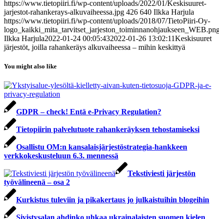
https://www.tietopiiri.fi/wp-content/uploads/2022/01/Keskisuuret-
jarjestot-rahankerays-alkuvaiheessa.jpg
426
640
Ilkka Harjula
https://www.tietopiiri.fi/wp-content/uploads/2018/07/TietoPiiri-Oy-
logo_kaikki_mita_tarvitset_jarjeston_toiminnanohjaukseen_WEB.pn
Ilkka Harjula
2022-01-24 00:05:43
2022-01-26 13:02:11
Keskisuuret
järjestöt, joilla rahankeräys alkuvaiheessa – mihin keskittyä
You might also like
GDPR – check! Entä e-Privacy Regulation?
Tietopiirin palvelutuote rahankeräyksen tehostamiseksi
Osallistu OM:n kansalaisjärjestöstrategia-hankkeen
verkkokeskusteluun 6.3. mennessä
Tekstiviesti järjestön
työvälineenä – osa 2
Kurkistus tuleviin ja pikakertaus jo julkaistuihin blogeihin
Sivistysalan ahdinko uhkaa ukrainalaisten suomen kielen