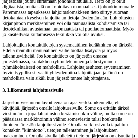
järjestössä joutuu siirtämään johonkin muualle. Tieto on jo ollut
digitaalista, mutta sitä on kopioitava manuaalisesti johonkin muualle.
Paremmassa tapauksessa lahjoituslomakkeen tieto siirtyy suoraan
tietokantaan kyseisen lahjoittajan tietoja täydentämään. Lahjoitusten
kirjanpitoon merkitseminen voi olla manuaalista kohdistamista tai
tietotekniikan avustamaa, automaattista tai puoliautomaattista. Myös
jo käsitellyssä kiittämisessä tekniikka voi olla avuksi.
Lahjoittajien kontaktitietojen systemaattinen kerääminen on tärkeää.
Edellä mainittu manuaalinen vaihe tuottaa lisätyötä ja myös
tallennusvirheitä. Jos kontaktitieto on järjestön omassa
järjestelmässä, kontaktien ryhmitteleminen ja lähestyminen
ryhmäkohtaisesti on mahdollista. Lahjoittajasuhteen syventäminen
hyvin tyypillisesti vaatii yhteydenpitoa lahjoittajaan ja tämä on
mahdollista vain sikäli kun järjestö tuntee lahjoittajansa.
3. Liikennettä lahjoitussivulle
Järjestön viestinnän tavoitteena on ajaa verkkoliikennettä, eli
kävijöitä, järjestön omalle lahjoitussivulle. Some on erittäin tärkeä
viestinnän ja jopa lahjoitusten keräämisenkin väline, mutta some on
pääasiassa markkinoinnin väline: someviestin tulisi houkutella
ihminen järjestön lahjoitussivulle. Omalla verkkosivulla tapahtuu
kontaktin ”kiinniotto”, tietojen tallentaminen ja lahjoituksen
maksaminen. Omalla sivulla talletettu tieto on järjestön omaisuutta ja