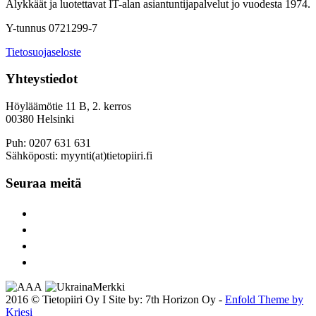
Älykkäät ja luotettavat IT-alan asiantuntijapalvelut jo vuodesta 1974.
Y-tunnus 0721299-7
Tietosuojaseloste
Yhteystiedot
Höyläämötie 11 B, 2. kerros
00380 Helsinki
Puh: 0207 631 631
Sähköposti: myynti(at)tietopiiri.fi
Seuraa meitä
2016 © Tietopiiri Oy I Site by: 7th Horizon Oy -
Enfold Theme by
Kriesi