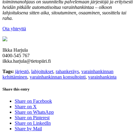
toiminnanohjaus on suunniteltu palvelemaan järjestöjä ja erityisesti
heidän pitkälle automatisoitua varainhankintaa – olkoon
lahjoituksena sitten aika, sitoutuminen, osaaminen, suosittelu tai
raha.
Ota yhteyttä
Ilkka Harjula
0400-545 767
ilkka.harjula@tietopiiri.fi
Tags:
järjestö
,
lahjoitukset
,
rahankeräys
,
varainhankinnan
kehittäminen
,
varainhankinnan konsultointi
,
varainhankinta
Share this entry
Share on Facebook
Share on X
Share on WhatsApp
Share on Pinterest
Share on LinkedIn
Share by Mail