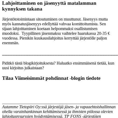
Lahjoittaminen on jäsenyyttä matalamman
kynnyksen takana
Järjestötotoimintaan sitoutuminen on muuttunut. Jäsenyys mutta
myös kannatusjäsenyys edellyttää vahvaa komittoitumista. Sen
sijaan lahjoittaminen koetaan helpommaksi osallistumisen
muodoksi. Tyypillinen jäsenmaksu vaihtelee haarukassa 20-35 €
vuodessa. Pienikin kuukausilahjoitus kerryttää järjestölle paljon
enemmän.
____________________________________________
Piditkö tästä blogikirjoituksesta? Haluatko ensimmäisenä tietää, kun
uusi kirjoitus julkaistaan?
Tilaa Viimeisimmät pohdinnat -blogin tiedote
_______________________________________________________
Autamme Tietopiiri Oy:ssä järjestöjä jäsen- ja vapaaehtoishallinnan
ohella varainhankinnan kehittämisessä ja ihmisten piilossa olevien
lahjoitusresurssien hyödyntämisessä. TP FONS -järjestöjen