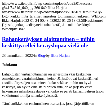
https://www.tietopiiri.fi/wp-content/uploads/2022/01/success-
g841f5431d_640.jpg
360
640
Ilkka Harjula
https://www.tietopiiri.fi/wp-content/uploads/2018/07/TietoPiiri-Oy-
logo_kaikki_mita_tarvitset_jarjeston_toiminnanohjaukseen_WEB.pn
Ilkka Harjula
2022-01-24 00:48:53
2022-01-26 13:02:58
Keskisuuret
järjestöt, jotka jo edistyneitä rahankerääjiä – mihin keskittyä
toimenpiteissä?
Rahankeräyksen aloittaminen – mihin
keskittyä ellei keräyslupaa vielä ole
23 tammikuun, 2022
/
in
Blog
/
by
Ilkka Harjula
Johdanto
Lahjoitusten vastaanottaminen on järjestöillä yksi keskeinen
omaehtoisen varainhankinnan keino. Järjestöt ovat keskenään eri
tasoilla. Järjestöjen osaaminen, koko sekä se, mihin on hyvä
keskittyä, on hyvin erilaista riippuen siitä, onko järjestö vasta
hakemassa rahankeräyslupaa vai onko se peräti kansainvälisen tason
vakiintunut toimija rahankeräyksessä.
Tämä artikkeli on ensimmäinen osa sarjaa, jossa järjestöille on