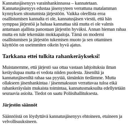
Kannatusjäsenyys varainhankinnassa – kannatetaan.
Kannatusjäsenyys edustaa jäsenyyteen verrattuna matalamman
kynnyksen sitoutumista järjestöön. Vaikka oleellista eroa
osallistumisen kannalta ei ole, kannatusjäsen viestii, että hän
symppaa järjestöä ja haluaa kannattaa sitä mutta ei ole valmis
antamaan ajallista panostaan järjestön hyväksi. Annan hieman rahaa
mutta en tule tekemään mokkapaloja. Tämä on moderni
osallistumisen ja järjestön tukemisen muoto ja sen ottaminen
käyttöön on useimmiten oikein hyvä ajatus.
Tarkkana ettei tulkita rahankeräykseksi!
Muistanemme, että järjestö saa ottaa vastaan lahjoituksia ilman
keräyslupaa mutta ei vedota niiden puolesta. Jäseniltä ja
kannatusjäseniltä rahaa saa pyytää, tämänkin tiedämme. Mutta
ollakseen jäsenhankintaa / jäsenmaksuun verrattavaa tuloa eikä
rahankeräyslain mukaista toimintaa, kannatusmaksuilta edellytetään
seuraavia asioita. Tiedot on saatu Poliisihallituksesta.
Järjestön säännöt
Säännöistä on löydyttävä kannatusjäsenyys ehtoineen, etuineen ja
velvollisuuksineen.