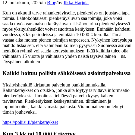
12 toukokuun, 2025
/
in
Blog
/
by
Ilkka Harjula
Kun on akuutti tarve rahankeräykselle, pienkeräys on joustava tapa
toimia. Lähtökohtaisesti pienkeräysluvan saa toimija, joka voisi
saada myös varsinaisen keräysluvan. Lisäbonarina pienkeräyksessä
myös yksityishenkilöt voivat suorittaa keräyksen. Enintään kahdesti
vuodessa, 3 kk periodeissa ja enintään 10 000 € kerralla. Tämä
vastaa aika monen pienen toimijan tarpeeseen. Nykyinen keräyslupa
mahdollistaa sen, että vähintään kolmen pysyvästi Suomessa asuvan
henkilön ryhmä voi saada keräystunnuksen. Ikää kaikilla tulee olla
vähintään 15 vuotta ja vähintään yhden näistä täysivaltainen – ns.
täyspäinen aikuinen.
Kaikki hoituu poliisin sähköisessä asiointipalvelussa
Yksityishenkilö kirjautuu palveluun pankkitunnuksilla.
Rahankeräykset on otsikko, jonka alta löytyy tarvittava informaatio
pienkeräyksestä. Ilmoitusta tehtäessä palvelu kysyy kaiken
tarvittavan. Pienkeräyksen keskeyttäminen, tilittäminen ja
loppuilmoitus, kaikki samasta paikasta. Viranomainen on tehnyt
tämän jouhevaksi.
https://poliisi.fi/pienkeraykset
Kun 3 kk tai 10 000 € täyttyy