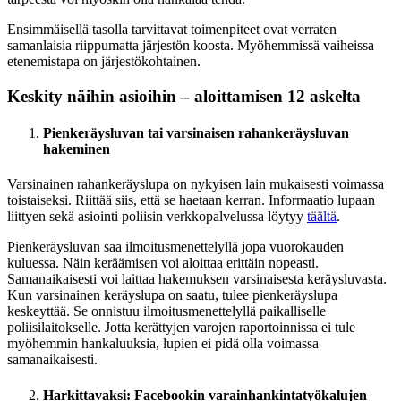
Ensimmäisellä tasolla tarvittavat toimenpiteet ovat verraten
samanlaisia riippumatta järjestön koosta. Myöhemmissä vaiheissa
etenemistapa on järjestökohtainen.
Keskity näihin asioihin – aloittamisen 12 askelta
Pienkeräysluvan tai varsinaisen rahankeräysluvan
hakeminen
Varsinainen rahankeräyslupa on nykyisen lain mukaisesti voimassa
toistaiseksi. Riittää siis, että se haetaan kerran. Informaatio lupaan
liittyen sekä asiointi poliisin verkkopalvelussa löytyy
täältä
.
Pienkeräysluvan saa ilmoitusmenettelyllä jopa vuorokauden
kuluessa. Näin keräämisen voi aloittaa erittäin nopeasti.
Samanaikaisesti voi laittaa hakemuksen varsinaisesta keräysluvasta.
Kun varsinainen keräyslupa on saatu, tulee pienkeräyslupa
keskeyttää. Se onnistuu ilmoitusmenettelyllä paikalliselle
poliisilaitokselle. Jotta kerättyjen varojen raportoinnissa ei tule
myöhemmin hankaluuksia, lupien ei pidä olla voimassa
samanaikaisesti.
Harkittavaksi: Facebookin varainhankintatyökalujen