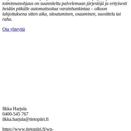
toiminnanohjaus on suunniteltu palvelemaan järjestöjä ja erityisesti
heidän pitkälle automatisoitua varainhankintaa – olkoon
lahjoituksena sitten aika, sitoutuminen, osaaminen, suosittelu tai
raha.
Ota yhteyttä
Ilkka Harjula
0400-545 767
ilkka.harjula@tietopiiri.fi
https://www.tietopiiri.fi/wp-