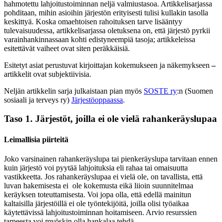
hahmotettu lahjoitustoiminnan neljä valmiustasoa. Artikkelisarjassa
pohditaan, mihin asioihin järjestön erityisesti tulisi kullakin tasolla
keskittyä. Koska omaehtoisen rahoituksen tarve lisääntyy
tulevaisuudessa, artikkelisarjassa oletuksena on, että järjestö pyrkii
varainhankinnassaan kohti edistyneempiä tasoja; artikkeleissa
esitettävät vaiheet ovat siten peräkkäisiä.
Esitetyt asiat perustuvat kirjoittajan kokemukseen ja näkemykseen
–
artikkelit ovat subjektiivisia.
Neljän artikkelin sarja julkaistaan pian myös
SOSTE ry
:n (Suomen
sosiaali ja terveys ry)
Järjestöoppaassa
.
Taso 1. Järjestöt, joilla ei ole vielä rahankeräyslupaa
Leimallisia piirteitä
Joko varsinainen rahankeräyslupa tai pienkeräyslupa tarvitaan ennen
kuin järjestö voi pyytää lahjoituksia eli rahaa tai omaisuutta
vastikkeetta. Jos rahankeräyslupaa ei vielä ole, on tavallista, että
luvan hakemisesta ei ole kokemusta eikä liioin suunnitelmaa
keräyksen toteuttamisesta. Voi jopa olla, että edellä mainitun
kaltaisilla järjestöillä ei ole työntekijöitä, joilla olisi työaikaa
käytettävissä lahjoitustoiminnan hoitamiseen. Arvio resurssien
tarpeesta voi myöskin olla hankalaa tehdä.