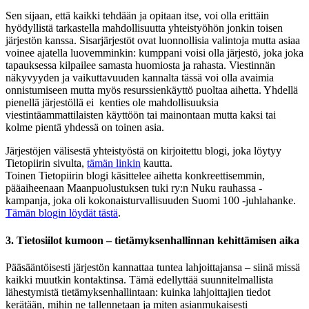
Sen sijaan, että kaikki tehdään ja opitaan itse, voi olla erittäin
hyödyllistä tarkastella mahdollisuutta yhteistyöhön jonkin toisen
järjestön kanssa. Sisarjärjestöt ovat luonnollisia valintoja mutta asiaa
voinee ajatella luovemminkin: kumppani voisi olla järjestö, joka joka
tapauksessa kilpailee samasta huomiosta ja rahasta. Viestinnän
näkyvyyden ja vaikuttavuuden kannalta tässä voi olla avaimia
onnistumiseen mutta myös resurssienkäyttö puoltaa aihetta. Yhdellä
pienellä järjestöllä ei kenties ole mahdollisuuksia
viestintäammattilaisten käyttöön tai mainontaan mutta kaksi tai
kolme pientä yhdessä on toinen asia.
Järjestöjen välisestä yhteistyöstä on kirjoitettu blogi, joka löytyy
Tietopiirin sivulta,
tämän linkin
kautta.
Toinen Tietopiirin blogi käsittelee aihetta konkreettisemmin,
pääaiheenaan Maanpuolustuksen tuki ry:n Nuku rauhassa -
kampanja, joka oli kokonaisturvallisuuden Suomi 100 -juhlahanke.
Tämän blogin löydät tästä
.
3. Tietosiilot kumoon – tietämyksenhallinnan kehittämisen aika
Pääsääntöisesti järjestön kannattaa tuntea lahjoittajansa – siinä missä
kaikki muutkin kontaktinsa. Tämä edellyttää suunnitelmallista
lähestymistä tietämyksenhallintaan: kuinka lahjoittajien tiedot
kerätään, mihin ne tallennetaan ja miten asianmukaisesti