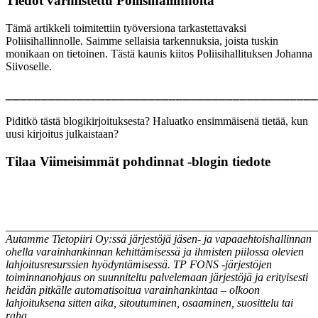
Tiedot varmistettu Poliisihallinnolta
Tämä artikkeli toimitettiin työversiona tarkastettavaksi
Poliisihallinnolle. Saimme sellaisia tarkennuksia, joista tuskin
monikaan on tietoinen. Tästä kaunis kiitos Poliisihallituksen Johanna
Siivoselle.
____________________________________________
Piditkö tästä blogikirjoituksesta? Haluatko ensimmäisenä tietää, kun
uusi kirjoitus julkaistaan?
Tilaa Viimeisimmät pohdinnat -blogin tiedote
_______________________________________________________
Autamme Tietopiiri Oy:ssä järjestöjä jäsen- ja vapaaehtoishallinnan
ohella varainhankinnan kehittämisessä ja ihmisten piilossa olevien
lahjoitusresurssien hyödyntämisessä. TP FONS -järjestöjen
toiminnanohjaus on suunniteltu palvelemaan järjestöjä ja erityisesti
heidän pitkälle automatisoitua varainhankintaa – olkoon
lahjoituksena sitten aika, sitoutuminen, osaaminen, suosittelu tai
raha.