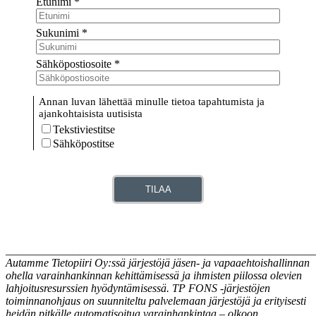
Etunimi
*
Sukunimi
*
Sähköpostiosoite
*
Annan luvan lähettää minulle tietoa tapahtumista ja
ajankohtaisista uutisista
Tekstiviestitse
Sähköpostitse
TILAA
_______________________________________________________
Autamme Tietopiiri Oy:ssä järjestöjä jäsen- ja vapaaehtoishallinnan
ohella varainhankinnan kehittämisessä ja ihmisten piilossa olevien
lahjoitusresurssien hyödyntämisessä. TP FONS -järjestöjen
toiminnanohjaus on suunniteltu palvelemaan järjestöjä ja erityisesti
heidän pitkälle automatisoitua varainhankintaa – olkoon