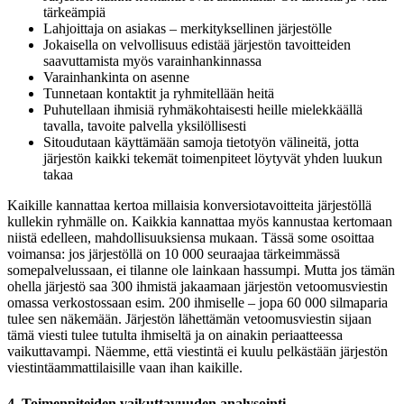
tärkeämpiä
Lahjoittaja on asiakas – merkityksellinen järjestölle
Jokaisella on velvollisuus edistää järjestön tavoitteiden
saavuttamista myös varainhankinnassa
Varainhankinta on asenne
Tunnetaan kontaktit ja ryhmitellään heitä
Puhutellaan ihmisiä ryhmäkohtaisesti heille mielekkäällä
tavalla, tavoite palvella yksilöllisesti
Sitoudutaan käyttämään samoja tietotyön välineitä, jotta
järjestön kaikki tekemät toimenpiteet löytyvät yhden luukun
takaa
Kaikille kannattaa kertoa millaisia konversiotavoitteita järjestöllä
kullekin ryhmälle on. Kaikkia kannattaa myös kannustaa kertomaan
niistä edelleen, mahdollisuuksiensa mukaan. Tässä some osoittaa
voimansa: jos järjestöllä on 10 000 seuraajaa tärkeimmässä
somepalvelussaan, ei tilanne ole lainkaan hassumpi. Mutta jos tämän
ohella järjestö saa 300 ihmistä jakaamaan järjestön vetoomusviestin
omassa verkostossaan esim. 200 ihmiselle – jopa 60 000 silmaparia
tulee sen näkemään. Järjestön lähettämän vetoomusviestin sijaan
tämä viesti tulee tutulta ihmiseltä ja on ainakin periaatteessa
vaikuttavampi. Näemme, että viestintä ei kuulu pelkästään järjestön
viestintäammattilaisille vaan ihan kaikille.
4. Toimenpiteiden vaikuttavuuden analysointi