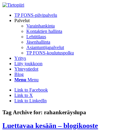
TP FONS-pilvipalvelu
Palvelut
Varainhankinta
Kontaktien hallinta
Lehtitilaus
Jäsenhallinta
Asiantuntijapalvelut
TP FONS-koulutuspolku
Yritys
Liity joukkoon
Yhteystiedot
Blog
Menu
Menu
Link to Facebook
Link to X
Link to LinkedIn
Tag Archive for:
rahankeräyslupa
Luettavaa kesään – blogikooste