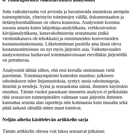
Jotta vaikuttavuutta voi arvioida ja havainnoida muutoksia aiempiin
toimenpiteisiin, yhteistyön toimintojen välillä, dokumentaation ja
tietämyksenhallinnan on oltava kunnossa. Analysointi koostuu
useasta asiasta kuten lahjoittaja-analytiikasta, verkkosivuston
kävijäanalytiikasta, kanavakohtaisesta seurannasta (mikä
viestintäkanava oli tehokkain) ja onnistuneiden konversioiden
kustannuslaskennasta. Liiketoiminnan puolella aina läsnä oleva
kustannustietoisuus on nyt myös järjestön asia. Vaikuttavuuden
analysoinnissa luultavasti toimintatavoissaan etevilläkin järjestöillä
on petrattavaa.
Analysointi tähtää siihen, että ensi kerralla onnistutaan vielä
paremmin. Toimintaympäristö kuitenkin muuttuu: julkiseen
rahoitukseen tulee linjamuutoksia, syntyy uusia rahoitustapoja,
ilmiöitä ja trendejä. Syinä ja seurauksina näistä, ihmisten käytöskin
muuttuu. Tämän vuoksi paraskaan menneen analyysi ei pelkästään
riitä seuraavien toimenpiteiden valintaan vaan järjestön ihmisten
kannattaa seurata alan raportteja niin kotimaasta kuin muualta sekä
pitää tarkasti silmällä miten muut toimivat.
Neljän aihetta käsittelevän artikkelin sarja
Tämän artikkelin ohessa voit lukea seuraavat julkaisut: