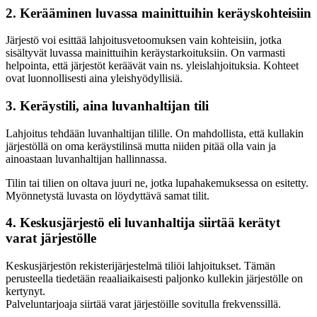
2. Kerääminen luvassa mainittuihin keräyskohteisiin
Järjestö voi esittää lahjoitusvetoomuksen vain kohteisiin, jotka
sisältyvät luvassa mainittuihin keräystarkoituksiin. On varmasti
helpointa, että järjestöt keräävät vain ns. yleislahjoituksia. Kohteet
ovat luonnollisesti aina yleishyödyllisiä.
3. Keräystili, aina luvanhaltijan tili
Lahjoitus tehdään luvanhaltijan tilille. On mahdollista, että kullakin
järjestöllä on oma keräystilinsä mutta niiden pitää olla vain ja
ainoastaan luvanhaltijan hallinnassa.
Tilin tai tilien on oltava juuri ne, jotka lupahakemuksessa on esitetty.
Myönnetystä luvasta on löydyttävä samat tilit.
4. Keskusjärjestö eli luvanhaltija siirtää kerätyt
varat järjestölle
Keskusjärjestön rekisterijärjestelmä tiliöi lahjoitukset. Tämän
perusteella tiedetään reaaliaikaisesti paljonko kullekin järjestölle on
kertynyt.
Palveluntarjoaja siirtää varat järjestöille sovitulla frekvenssillä.