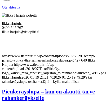
Ota yhteyttä
Ilkka Harjula
0400-545 767
ilkka.harjula@tietopiiri.fi
https://www.tietopiiri.fi/wp-content/uploads/2025/12/Useampi-
jarjesto-voi-kayttaa-samaa-rahankerayslupaa.jpg
427
640
Ilkka
Harjula
https://www.tietopiiri.fi/wp-
content/uploads/2018/07/TietoPiiri-Oy-
logo_kaikki_mita_tarvitset_jarjeston_toiminnanohjaukseen_WEB.pn
Ilkka Harjula
2026-01-19 21:21:40
2026-01-25 19:49:29
Yksi
rahankeräyslupa, useita kerääjiä – kyllä, mahdollista!
Pienkeräyslupa – kun on akuutti tarve
rahankeräykselle