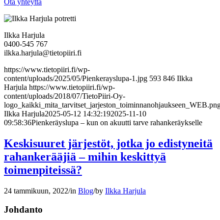
Ota yhteyttä
Ilkka Harjula
0400-545 767
ilkka.harjula@tietopiiri.fi
https://www.tietopiiri.fi/wp-
content/uploads/2025/05/Pienkerayslupa-1.jpg
593
846
Ilkka
Harjula
https://www.tietopiiri.fi/wp-
content/uploads/2018/07/TietoPiiri-Oy-
logo_kaikki_mita_tarvitset_jarjeston_toiminnanohjaukseen_WEB.pn
Ilkka Harjula
2025-05-12 14:32:19
2025-11-10
09:58:36
Pienkeräyslupa – kun on akuutti tarve rahankeräykselle
Keskisuuret järjestöt, jotka jo edistyneitä
rahankerääjiä – mihin keskittyä
toimenpiteissä?
24 tammikuun, 2022
/
in
Blog
/
by
Ilkka Harjula
Johdanto