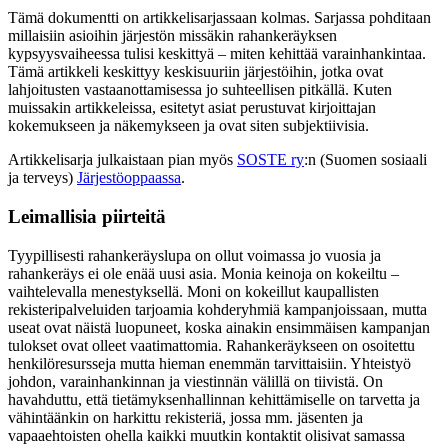
Tämä dokumentti on artikkelisarjassaan kolmas. Sarjassa pohditaan
millaisiin asioihin järjestön missäkin rahankeräyksen
kypsyysvaiheessa tulisi keskittyä – miten kehittää varainhankintaa.
Tämä artikkeli keskittyy keskisuuriin järjestöihin, jotka ovat
lahjoitusten vastaanottamisessa jo suhteellisen pitkällä. Kuten
muissakin artikkeleissa, esitetyt asiat perustuvat kirjoittajan
kokemukseen ja näkemykseen ja ovat siten subjektiivisia.
Artikkelisarja julkaistaan pian myös
SOSTE ry
:n (Suomen sosiaali
ja terveys)
Järjestöoppaassa
.
Leimallisia piirteitä
Tyypillisesti rahankeräyslupa on ollut voimassa jo vuosia ja
rahankeräys ei ole enää uusi asia. Monia keinoja on kokeiltu –
vaihtelevalla menestyksellä. Moni on kokeillut kaupallisten
rekisteripalveluiden tarjoamia kohderyhmiä kampanjoissaan, mutta
useat ovat näistä luopuneet, koska ainakin ensimmäisen kampanjan
tulokset ovat olleet vaatimattomia. Rahankeräykseen on osoitettu
henkilöresursseja mutta hieman enemmän tarvittaisiin. Yhteistyö
johdon, varainhankinnan ja viestinnän välillä on tiivistä. On
havahduttu, että tietämyksenhallinnan kehittämiselle on tarvetta ja
vähintäänkin on harkittu rekisteriä, jossa mm. jäsenten ja
vapaaehtoisten ohella kaikki muutkin kontaktit olisivat samassa