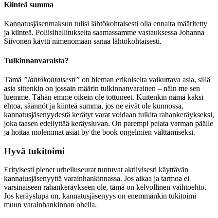
Kiinteä summa
Kannatusjäsenmaksun tulisi lähtökohtaisesti olla ennalta määritetty
ja kiinteä. Poliisihallitukselta saamassamme vastauksessa Johanna
Siivonen käytti nimenomaan sanaa lähtökohtaisesti.
Tulkinnanvaraista?
Tämä
”lähtökohtaisesti”
on hieman erikoiselta vaikuttava asia, sillä
asia sittenkin on jossain määrin tulkinnanvarainen – näin me sen
luemme. Tähän emme oikein ole tottuneet. Kuitenkin nämä kaksi
ehtoa, säännöt ja kiinteä summa, jos ne eivät ole kunnossa,
kannatusjäsenyydestä kerätyt varat voidaan tulkita rahankeräykseksi,
joka taasen edellyttää keräysluvan. On parempi pelata varman päälle
ja hoitaa molemmat asiat by the book ongelmien välttämiseksi.
Hyvä tukitoimi
Erityisesti pienet urheiluseurat tuntuvat aktiivisesti käyttävän
kannatusjäsenyyttä varainhankinnassa. Jos aikaa ja tarmoa ei
varsinaiseen rahankeräykseen ole, tämä on kelvollinen vaihtoehto.
Jos keräyslupa on, kannatusjäsenyys on enemmänkin tukitoimi
muun varainhankinnan ohella.