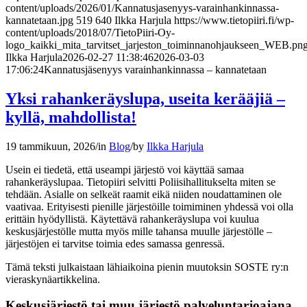
content/uploads/2026/01/Kannatusjasenyys-varainhankinnassa-
kannatetaan.jpg
519
640
Ilkka Harjula
https://www.tietopiiri.fi/wp-
content/uploads/2018/07/TietoPiiri-Oy-
logo_kaikki_mita_tarvitset_jarjeston_toiminnanohjaukseen_WEB.pn
Ilkka Harjula
2026-02-27 11:38:46
2026-03-03
17:06:24
Kannatusjäsenyys varainhankinnassa – kannatetaan
Yksi rahankeräyslupa, useita kerääjiä –
kyllä, mahdollista!
19 tammikuun, 2026
/
in
Blog
/
by
Ilkka Harjula
Usein ei tiedetä, että useampi järjestö voi käyttää samaa
rahankeräyslupaa. Tietopiiri selvitti Poliisihallitukselta miten se
tehdään. Asialle on selkeät raamit eikä niiden noudattaminen ole
vaativaa. Erityisesti pienille järjestöille toimiminen yhdessä voi olla
erittäin hyödyllistä. Käytettävä rahankeräyslupa voi kuulua
keskusjärjestölle mutta myös mille tahansa muulle järjestölle –
järjestöjen ei tarvitse toimia edes samassa genressä.
Tämä teksti julkaistaan lähiaikoina pienin muutoksin SOSTE ry:n
vieraskynäartikkelina.
Keskusjärjestö tai muu järjestö palveluntarjoajana