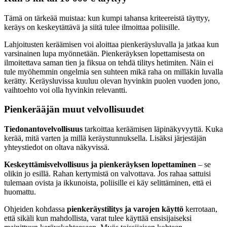
Tämä on tärkeää muistaa: kun kumpi tahansa kriteereistä täyttyy,
keräys on keskeytättävä ja siitä tulee ilmoittaa poliisille.
Lahjoitusten keräämisen voi aloittaa pienkeräysluvalla ja jatkaa kun
varsinainen lupa myönnetään. Pienkeräyksen lopettamisesta on
ilmoitettava saman tien ja fiksua on tehdä tilitys hetimiten. Näin ei
tule myöhemmin ongelmia sen suhteen mikä raha on milläkin luvalla
kerätty. Keräysluvissa kuuluu olevan hyvinkin puolen vuoden jono,
vaihtoehto voi olla hyvinkin relevantti.
Pienkerääjän muut velvollisuudet
Tiedonantovelvollisuus
tarkoittaa keräämisen läpinäkyvyyttä. Kuka
kerää, mitä varten ja millä keräystunnuksella. Lisäksi järjestäjän
yhteystiedot on oltava näkyvissä.
Keskeyttämisvelvollisuus ja pienkeräyksen lopettaminen
– se
olikin jo esillä. Rahan kertymistä on valvottava. Jos rahaa sattuisi
tulemaan ovista ja ikkunoista, poliisille ei käy selittäminen, että ei
huomattu.
Ohjeiden kohdassa
pienkeräystilitys ja varojen käyttö
kerrotaan,
että sikäli kun mahdollista, varat tulee käyttää ensisijaiseksi