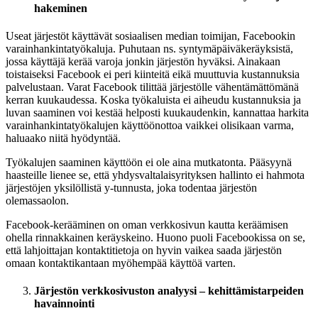
hakeminen
Useat järjestöt käyttävät sosiaalisen median toimijan, Facebookin
varainhankintatyökaluja. Puhutaan ns. syntymäpäiväkeräyksistä,
jossa käyttäjä kerää varoja jonkin järjestön hyväksi. Ainakaan
toistaiseksi Facebook ei peri kiinteitä eikä muuttuvia kustannuksia
palvelustaan. Varat Facebook tilittää järjestölle vähentämättömänä
kerran kuukaudessa. Koska työkaluista ei aiheudu kustannuksia ja
luvan saaminen voi kestää helposti kuukaudenkin, kannattaa harkita
varainhankintatyökalujen käyttöönottoa vaikkei olisikaan varma,
haluaako niitä hyödyntää.
Työkalujen saaminen käyttöön ei ole aina mutkatonta. Pääsyynä
haasteille lienee se, että yhdysvaltalaisyrityksen hallinto ei hahmota
järjestöjen yksilöllistä y-tunnusta, joka todentaa järjestön
olemassaolon.
Facebook-kerääminen on oman verkkosivun kautta keräämisen
ohella rinnakkainen keräyskeino. Huono puoli Facebookissa on se,
että lahjoittajan kontaktitietoja on hyvin vaikea saada järjestön
omaan kontaktikantaan myöhempää käyttöä varten.
Järjestön verkkosivuston analyysi – kehittämistarpeiden
havainnointi