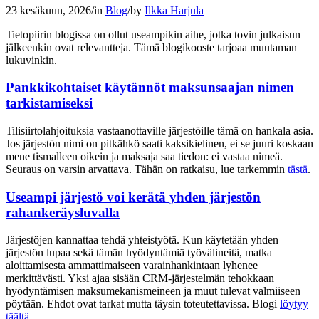
23 kesäkuun, 2026
/
in
Blog
/
by
Ilkka Harjula
Tietopiirin blogissa on ollut useampikin aihe, jotka tovin julkaisun
jälkeenkin ovat relevantteja. Tämä blogikooste tarjoaa muutaman
lukuvinkin.
Pankkikohtaiset käytännöt maksunsaajan nimen
tarkistamiseksi
Tilisiirtolahjoituksia vastaanottaville järjestöille tämä on hankala asia.
Jos järjestön nimi on pitkähkö saati kaksikielinen, ei se juuri koskaan
mene tismalleen oikein ja maksaja saa tiedon: ei vastaa nimeä.
Seuraus on varsin arvattava. Tähän on ratkaisu, lue tarkemmin
tästä
.
Useampi järjestö voi kerätä yhden järjestön
rahankeräysluvalla
Järjestöjen kannattaa tehdä yhteistyötä. Kun käytetään yhden
järjestön lupaa sekä tämän hyödyntämiä työvälineitä, matka
aloittamisesta ammattimaiseen varainhankintaan lyhenee
merkittävästi. Yksi ajaa sisään CRM-järjestelmän tehokkaan
hyödyntämisen maksumekanismeineen ja muut tulevat valmiiseen
pöytään. Ehdot ovat tarkat mutta täysin toteutettavissa. Blogi
löytyy
täältä
.