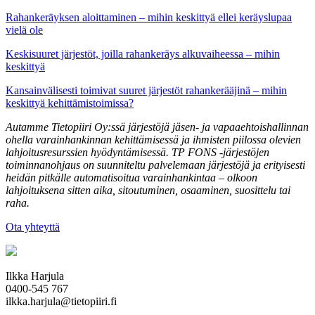
Rahankeräyksen aloittaminen – mihin keskittyä ellei keräyslupaa
vielä ole
Keskisuuret järjestöt, joilla rahankeräys alkuvaiheessa – mihin
keskittyä
Kansainvälisesti toimivat suuret järjestöt rahankerääjinä – mihin
keskittyä kehittämistoimissa?
Autamme Tietopiiri Oy:ssä järjestöjä jäsen- ja vapaaehtoishallinnan
ohella varainhankinnan kehittämisessä ja ihmisten piilossa olevien
lahjoitusresurssien hyödyntämisessä. TP FONS -järjestöjen
toiminnanohjaus on suunniteltu palvelemaan järjestöjä ja erityisesti
heidän pitkälle automatisoitua varainhankintaa – olkoon
lahjoituksena sitten aika, sitoutuminen, osaaminen, suosittelu tai
raha.
Ota yhteyttä
Ilkka Harjula
0400-545 767
ilkka.harjula@tietopiiri.fi