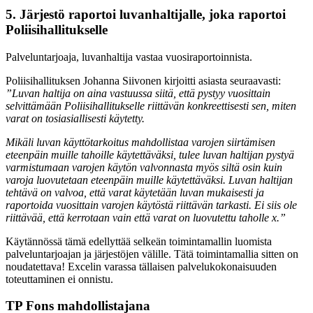
5. Järjestö raportoi luvanhaltijalle, joka raportoi
Poliisihallitukselle
Palveluntarjoaja, luvanhaltija vastaa vuosiraportoinnista.
Poliisihallituksen Johanna Siivonen kirjoitti asiasta seuraavasti:
”Luvan haltija on aina vastuussa siitä, että pystyy vuosittain
selvittämään Poliisihallitukselle riittävän konkreettisesti sen, miten
varat on tosiasiallisesti käytetty.
Mikäli luvan käyttötarkoitus mahdollistaa varojen siirtämisen
eteenpäin muille tahoille käytettäväksi, tulee luvan haltijan pystyä
varmistumaan varojen käytön valvonnasta myös siltä osin kuin
varoja luovutetaan eteenpäin muille käytettäväksi. Luvan haltijan
tehtävä on valvoa, että varat käytetään luvan mukaisesti ja
raportoida vuosittain varojen käytöstä riittävän tarkasti. Ei siis ole
riittävää, että kerrotaan vain että varat on luovutettu taholle x.”
Käytännössä tämä edellyttää selkeän toimintamallin luomista
palveluntarjoajan ja järjestöjen välille. Tätä toimintamallia sitten on
noudatettava! Excelin varassa tällaisen palvelukokonaisuuden
toteuttaminen ei onnistu.
TP Fons mahdollistajana