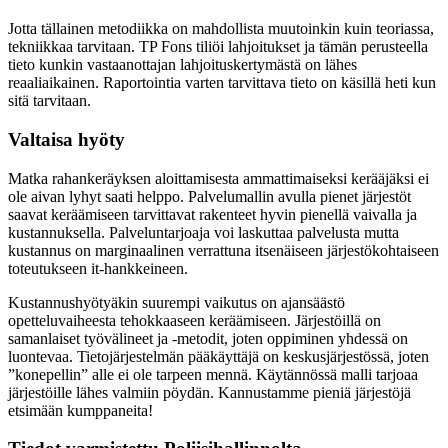
Jotta tällainen metodiikka on mahdollista muutoinkin kuin teoriassa,
tekniikkaa tarvitaan. TP Fons tiliöi lahjoitukset ja tämän perusteella
tieto kunkin vastaanottajan lahjoituskertymästä on lähes
reaaliaikainen. Raportointia varten tarvittava tieto on käsillä heti kun
sitä tarvitaan.
Valtaisa hyöty
Matka rahankeräyksen aloittamisesta ammattimaiseksi kerääjäksi ei
ole aivan lyhyt saati helppo. Palvelumallin avulla pienet järjestöt
saavat keräämiseen tarvittavat rakenteet hyvin pienellä vaivalla ja
kustannuksella. Palveluntarjoaja voi laskuttaa palvelusta mutta
kustannus on marginaalinen verrattuna itsenäiseen järjestökohtaiseen
toteutukseen it-hankkeineen.
Kustannushyötyäkin suurempi vaikutus on ajansäästö
opetteluvaiheesta tehokkaaseen keräämiseen. Järjestöillä on
samanlaiset työvälineet ja -metodit, joten oppiminen yhdessä on
luontevaa. Tietojärjestelmän pääkäyttäjä on keskusjärjestössä, joten
”konepellin” alle ei ole tarpeen mennä. Käytännössä malli tarjoaa
järjestöille lähes valmiin pöydän. Kannustamme pieniä järjestöjä
etsimään kumppaneita!