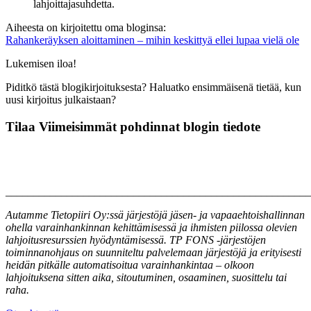
lahjoittajasuhdetta.
Aiheesta on kirjoitettu oma bloginsa:
Rahankeräyksen aloittaminen – mihin keskittyä ellei lupaa vielä ole
Lukemisen iloa!
Piditkö tästä blogikirjoituksesta? Haluatko ensimmäisenä tietää, kun
uusi kirjoitus julkaistaan?
Tilaa Viimeisimmät pohdinnat blogin tiedote
_______________________________________________________
Autamme Tietopiiri Oy:ssä järjestöjä jäsen- ja vapaaehtoishallinnan
ohella varainhankinnan kehittämisessä ja ihmisten piilossa olevien
lahjoitusresurssien hyödyntämisessä. TP FONS -järjestöjen
toiminnanohjaus on suunniteltu palvelemaan järjestöjä ja erityisesti
heidän pitkälle automatisoitua varainhankintaa – olkoon
lahjoituksena sitten aika, sitoutuminen, osaaminen, suosittelu tai
raha.