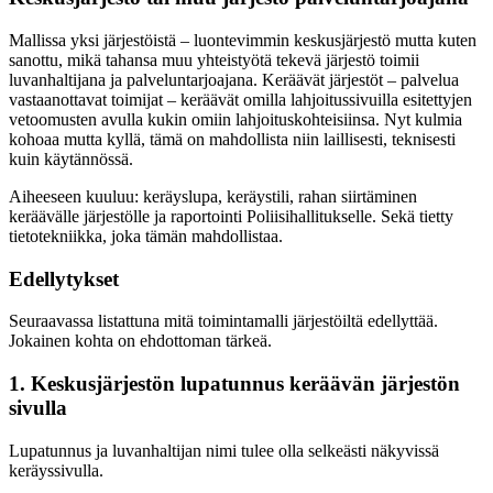
Mallissa yksi järjestöistä – luontevimmin keskusjärjestö mutta kuten
sanottu, mikä tahansa muu yhteistyötä tekevä järjestö toimii
luvanhaltijana ja palveluntarjoajana. Keräävät järjestöt – palvelua
vastaanottavat toimijat – keräävät omilla lahjoitussivuilla esitettyjen
vetoomusten avulla kukin omiin lahjoituskohteisiinsa. Nyt kulmia
kohoaa mutta kyllä, tämä on mahdollista niin laillisesti, teknisesti
kuin käytännössä.
Aiheeseen kuuluu: keräyslupa, keräystili, rahan siirtäminen
keräävälle järjestölle ja raportointi Poliisihallitukselle. Sekä tietty
tietotekniikka, joka tämän mahdollistaa.
Edellytykset
Seuraavassa listattuna mitä toimintamalli järjestöiltä edellyttää.
Jokainen kohta on ehdottoman tärkeä.
1. Keskusjärjestön lupatunnus keräävän järjestön
sivulla
Lupatunnus ja luvanhaltijan nimi tulee olla selkeästi näkyvissä
keräyssivulla.