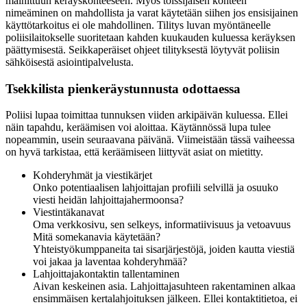
mainittuun keräyskohteeseen. Myös toissijaisen kohteen
nimeäminen on mahdollista ja varat käytetään siihen jos ensisijainen
käyttötarkoitus ei ole mahdollinen. Tilitys luvan myöntäneelle
poliisilaitokselle suoritetaan kahden kuukauden kuluessa keräyksen
päättymisestä. Seikkaperäiset ohjeet tilityksestä löytyvät poliisin
sähköisestä asiointipalvelusta.
Tsekkilista pienkeräystunnusta odottaessa
Poliisi lupaa toimittaa tunnuksen viiden arkipäivän kuluessa. Ellei
näin tapahdu, keräämisen voi aloittaa. Käytännössä lupa tulee
nopeammin, usein seuraavana päivänä. Viimeistään tässä vaiheessa
on hyvä tarkistaa, että keräämiseen liittyvät asiat on mietitty.
Kohderyhmät ja viestikärjet
Onko potentiaalisen lahjoittajan profiili selvillä ja osuuko
viesti heidän lahjoittajahermoonsa?
Viestintäkanavat
Oma verkkosivu, sen selkeys, informatiivisuus ja vetoavuus
Mitä somekanavia käytetään?
Yhteistyökumppaneita tai sisarjärjestöjä, joiden kautta viestiä
voi jakaa ja laventaa kohderyhmää?
Lahjoittajakontaktin tallentaminen
Aivan keskeinen asia. Lahjoittajasuhteen rakentaminen alkaa
ensimmäisen kertalahjoituksen jälkeen. Ellei kontaktitietoa, ei