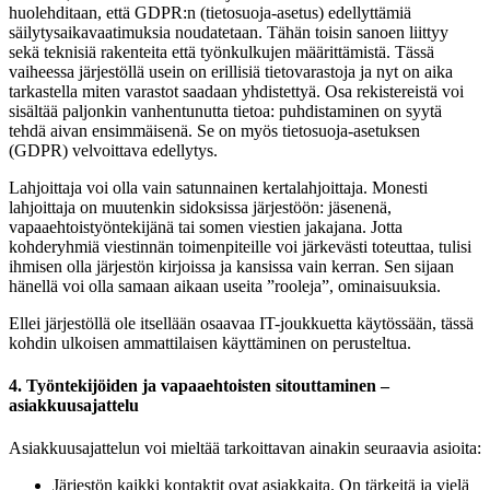
huolehditaan, että GDPR:n (tietosuoja-asetus) edellyttämiä
säilytysaikavaatimuksia noudatetaan. Tähän toisin sanoen liittyy
sekä teknisiä rakenteita että työnkulkujen määrittämistä. Tässä
vaiheessa järjestöllä usein on erillisiä tietovarastoja ja nyt on aika
tarkastella miten varastot saadaan yhdistettyä. Osa rekistereistä voi
sisältää paljonkin vanhentunutta tietoa: puhdistaminen on syytä
tehdä aivan ensimmäisenä. Se on myös tietosuoja-asetuksen
(GDPR) velvoittava edellytys.
Lahjoittaja voi olla vain satunnainen kertalahjoittaja. Monesti
lahjoittaja on muutenkin sidoksissa järjestöön: jäsenenä,
vapaaehtoistyöntekijänä tai somen viestien jakajana. Jotta
kohderyhmiä viestinnän toimenpiteille voi järkevästi toteuttaa, tulisi
ihmisen olla järjestön kirjoissa ja kansissa vain kerran. Sen sijaan
hänellä voi olla samaan aikaan useita ”rooleja”, ominaisuuksia.
Ellei järjestöllä ole itsellään osaavaa IT-joukkuetta käytössään, tässä
kohdin ulkoisen ammattilaisen käyttäminen on perusteltua.
4. Työntekijöiden ja vapaaehtoisten sitouttaminen –
asiakkuusajattelu
Asiakkuusajattelun voi mieltää tarkoittavan ainakin seuraavia asioita:
Järjestön kaikki kontaktit ovat asiakkaita. On tärkeitä ja vielä