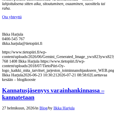
lahjoituksena sitten aika, sitoutuminen, osaaminen, suosittelu tai
raha.
Ota yhteyttä
Ilkka Harjula
0400-545 767
ilkka.harjula@tietopiiri.fi
https://www.tietopiiri.fi/wp-
content/uploads/2026/06/Gemini_Generated_Image_ywx823ywx82
768
1408
Ilkka Harjula
https://www.tietopiiri.fi/wp-
content/uploads/2018/07/TietoPiiri-Oy-
logo_kaikki_mita_tarvitset_jarjeston_toiminnanohjaukseen_WEB.pn
Ilkka Harjula
2026-06-23 10:30:21
2026-07-21 08:58:02
Luettavaa
kesään – blogikooste
Kannatusjäsenyys varainhankinnassa –
kannatetaan
27 helmikuun, 2026
/
in
Blog
/
by
Ilkka Harjula