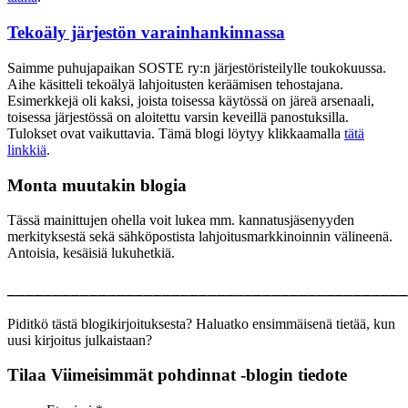
Tekoäly järjestön varainhankinnassa
Saimme puhujapaikan SOSTE ry:n järjestöristeilylle toukokuussa.
Aihe käsitteli tekoälyä lahjoitusten keräämisen tehostajana.
Esimerkkejä oli kaksi, joista toisessa käytössä on järeä arsenaali,
toisessa järjestössä on aloitettu varsin keveillä panostuksilla.
Tulokset ovat vaikuttavia. Tämä blogi löytyy klikkaamalla
tätä
linkkiä
.
Monta muutakin blogia
Tässä mainittujen ohella voit lukea mm. kannatusjäsenyyden
merkityksestä sekä sähköpostista lahjoitusmarkkinoinnin välineenä.
Antoisia, kesäisiä lukuhetkiä.
____________________________________________
Piditkö tästä blogikirjoituksesta? Haluatko ensimmäisenä tietää, kun
uusi kirjoitus julkaistaan?
Tilaa Viimeisimmät pohdinnat -blogin tiedote