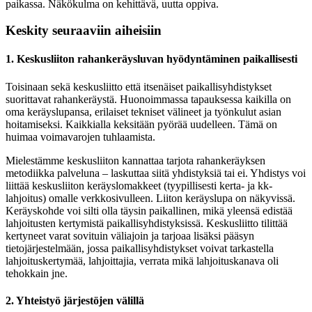
paikassa. Näkökulma on kehittävä, uutta oppiva.
Keskity seuraaviin aiheisiin
1. Keskusliiton rahankeräysluvan hyödyntäminen paikallisesti
Toisinaan sekä keskusliitto että itsenäiset paikallisyhdistykset
suorittavat rahankeräystä. Huonoimmassa tapauksessa kaikilla on
oma keräyslupansa, erilaiset tekniset välineet ja työnkulut asian
hoitamiseksi. Kaikkialla keksitään pyörää uudelleen. Tämä on
huimaa voimavarojen tuhlaamista.
Mielestämme keskusliiton kannattaa tarjota rahankeräyksen
metodiikka palveluna – laskuttaa siitä yhdistyksiä tai ei. Yhdistys voi
liittää keskusliiton keräyslomakkeet (tyypillisesti kerta- ja kk-
lahjoitus) omalle verkkosivulleen. Liiton keräyslupa on näkyvissä.
Keräyskohde voi silti olla täysin paikallinen, mikä yleensä edistää
lahjoitusten kertymistä paikallisyhdistyksissä. Keskusliitto tilittää
kertyneet varat sovituin väliajoin ja tarjoaa lisäksi pääsyn
tietojärjestelmään, jossa paikallisyhdistykset voivat tarkastella
lahjoituskertymää, lahjoittajia, verrata mikä lahjoituskanava oli
tehokkain jne.
2. Yhteistyö järjestöjen välillä