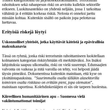
Toinen kategorisointi on järjestösektorikohtainen. Terrorismin
rahoituksen sekä rahanpesun riski on arvioitu kullekin sektorille
erikseen. Luokitusasteikko on yhdestä neljään, jossa 1 tarkoittaa
vähäistä ja 4 erittäin korkeaa riskiä. Nelosta ei onneksi jaettu
missään kohtaa. Kuitenkin sisältö on paikoin jopa pelottavaa
luettavaa.
Erityisiä riskejä löytyi
Uskonnolliset yhteisöt, jotka käyttävät käteistä ja epävirallisia
maksukanavia
Tässä on ryhmä, jonka riski terrorismin rahoittamiseen luokitellaan
kolmannen kategorian riskiryhmään eli merkittäväksi. Jos lisäksi
lahjoituksia saapuu ulkomailta, riski on vielä suurempi. Edunsaajien
valvonta on vaikeaa ja mitä varoilla on tehty, voi helposti jäädä
täysin pimeäksi. Dokumentissa kuitenkin mainitaan, että kyse on
yksittäistapauksista. ”
Suurimmalla osalla tälläkin alasektorilla
toimivien osalta riskitaso on erittäin pieni, jopa olematon
”,
mainitaan raportissa. Kolehdinkerääjien ei siis ole tarpeen huolestua.
Kiireellinen humanitäärinen apu – Suomessa vielä
vakiintumattomat toimijat