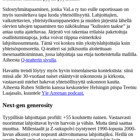
Sidosryhmätapaaminen, jonka VaLa ry tuo esille raportissaan on
myös suositeltava tapa luoda yhteisöllisyyttä. Lahjoittajien,
vaikutettavien, yhteistyökumppaneiden ja muiden järjestöä lähellä
olevien tahojen tapaaminen tuo näkökulmaa ”kulissien taakse” ja
antaa uutta ajateltavaa. Järjestö voi rakentaa erilaisia paketoituja
osallistumistapoja, jotka voivat riippua esimerkiksi
lahjoitussummasta. Tämä voi koskea niin yksityislahjoittajia kuin
yhteisösponsoreita. Q-teatteri sai julkisuutta aloitettuaan
mesenaattitoiminnan, jossa lahjoittaja saa etuja tuotteistetulla mallilla.
Aiheesta
Q-teatterin sivulla
.
Havaittu trendi löytyy myös hyvin toisenlaisesta kontekstista: siinä
missä alle 30-vuotiaat naiset etääntyvät uskonnosta ja kirkosta,
vastaavasti miehet hakevat yhteisöllisyyttä uskonnon kautta.
Aiheesta Ruben Stillerin kanssa keskustelee Helsingin piispa Teemu
Laajasalo, kuuntele
Yle Areenan podcast.
Next-gen generosity
Tyypillisin lahjoittajan profiili: +55 koulutettu nainen. Vastaavasti
nuorimmat lahjoittavat hyvin harvoin ja vähän. Mutta tämä saattaa
muuttua. Milleniaalit ja Z-sukupolvi (syntyneet 1990-lopusta 2000-
luvun alkuun) ovat nopeasti aktivoitumassa lahjoittajiksi. Heillä on
suurin huoli epävakaassa maailmassa paljon muustakin kuin