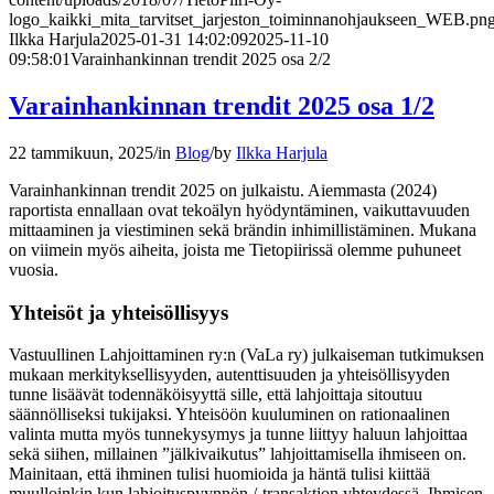
logo_kaikki_mita_tarvitset_jarjeston_toiminnanohjaukseen_WEB.pn
Ilkka Harjula
2025-01-31 14:02:09
2025-11-10
09:58:01
Varainhankinnan trendit 2025 osa 2/2
Varainhankinnan trendit 2025 osa 1/2
22 tammikuun, 2025
/
in
Blog
/
by
Ilkka Harjula
Varainhankinnan trendit 2025 on julkaistu. Aiemmasta (2024)
raportista ennallaan ovat tekoälyn hyödyntäminen, vaikuttavuuden
mittaaminen ja viestiminen sekä brändin inhimillistäminen. Mukana
on viimein myös aiheita, joista me Tietopiirissä olemme puhuneet
vuosia.
Yhteisöt ja yhteisöllisyys
Vastuullinen Lahjoittaminen ry:n (VaLa ry) julkaiseman tutkimuksen
mukaan merkityksellisyyden, autenttisuuden ja yhteisöllisyyden
tunne lisäävät todennäköisyyttä sille, että lahjoittaja sitoutuu
säännölliseksi tukijaksi. Yhteisöön kuuluminen on rationaalinen
valinta mutta myös tunnekysymys ja tunne liittyy haluun lahjoittaa
sekä siihen, millainen ”jälkivaikutus” lahjoittamisella ihmiseen on.
Mainitaan, että ihminen tulisi huomioida ja häntä tulisi kiittää
muulloinkin kun lahjoituspyynnön /-transaktion yhteydessä. Ihmisen