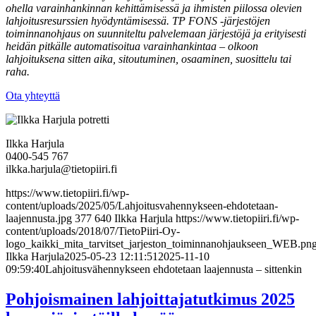
ohella varainhankinnan kehittämisessä ja ihmisten piilossa olevien
lahjoitusresurssien hyödyntämisessä. TP FONS -järjestöjen
toiminnanohjaus on suunniteltu palvelemaan järjestöjä ja erityisesti
heidän pitkälle automatisoitua varainhankintaa – olkoon
lahjoituksena sitten aika, sitoutuminen, osaaminen, suosittelu tai
raha.
Ota yhteyttä
Ilkka Harjula
0400-545 767
ilkka.harjula@tietopiiri.fi
https://www.tietopiiri.fi/wp-
content/uploads/2025/05/Lahjoitusvahennykseen-ehdotetaan-
laajennusta.jpg
377
640
Ilkka Harjula
https://www.tietopiiri.fi/wp-
content/uploads/2018/07/TietoPiiri-Oy-
logo_kaikki_mita_tarvitset_jarjeston_toiminnanohjaukseen_WEB.pn
Ilkka Harjula
2025-05-23 12:11:51
2025-11-10
09:59:40
Lahjoitusvähennykseen ehdotetaan laajennusta – sittenkin
Pohjoismainen lahjoittajatutkimus 2025