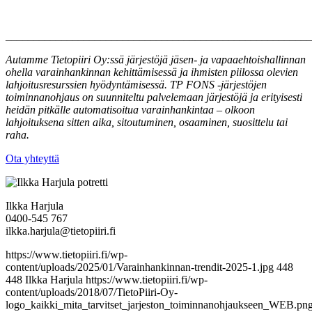
_______________________________________________________
Autamme Tietopiiri Oy:ssä järjestöjä jäsen- ja vapaaehtoishallinnan
ohella varainhankinnan kehittämisessä ja ihmisten piilossa olevien
lahjoitusresurssien hyödyntämisessä. TP FONS -järjestöjen
toiminnanohjaus on suunniteltu palvelemaan järjestöjä ja erityisesti
heidän pitkälle automatisoitua varainhankintaa – olkoon
lahjoituksena sitten aika, sitoutuminen, osaaminen, suosittelu tai
raha.
Ota yhteyttä
Ilkka Harjula
0400-545 767
ilkka.harjula@tietopiiri.fi
https://www.tietopiiri.fi/wp-
content/uploads/2025/01/Varainhankinnan-trendit-2025-1.jpg
448
448
Ilkka Harjula
https://www.tietopiiri.fi/wp-
content/uploads/2018/07/TietoPiiri-Oy-
logo_kaikki_mita_tarvitset_jarjeston_toiminnanohjaukseen_WEB.pn