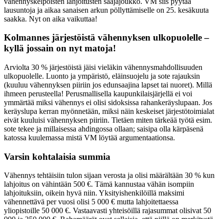
vähennyskelpoisten lahjoitusten saajajoukko. VM siis pyytää
lausuntoja ja aikaa sanaisen arkun pöllyttämiselle on 25. kesäkuuta
saakka. Nyt on aika vaikuttaa!
Kolmannes järjestöistä vähennyksen ulkopuolelle –
kyllä jossain on nyt matoja!
Arviolta 30 % järjestöistä jäisi vieläkin vähennysmahdollisuuden
ulkopuolelle. Luonto ja ympäristö, eläinsuojelu ja sote rajauksin
(kuuluu vähennyksen piiriin jos edunsaajina lapset tai nuoret). Millä
ihmeen perusteella! Perusmallisella kaupunkilaisjärjellä ei voi
ymmärtää miksi vähennys ei olisi sidoksissa rahankeräyslupaan. Jos
keräyslupa kerran myönnetään, miksi näin keskeiset järjestötoimialat
eivät kuuluisi vähennyksen piiriin. Tietäen miten tärkeää työtä esim.
sote tekee ja millaisessa ahdingossa ollaan; saisipa olla kärpäsenä
katossa kuulemassa mistä VM löytää argumentaationsa.
Varsin kohtalaisia summia
Vähennys tehtäisiin tulon sijaan verosta ja olisi määrältään 30 % kun
lahjoitus on vähintään 500 €. Tämä kannustaa vähän isompiin
lahjoituksiin, oikein hyvä niin. Yksityishenkilöillä maksimi
vähennettävä per vuosi olisi 5 000 € mutta lahjoitettaessa
yliopistoille 50 000 €. Vastaavasti yhteisöillä rajasummat olisivat 50