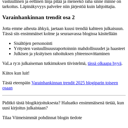
vastuullinen ja eettinen linja pitää ja meneekö raha sinne minne on
tarkoitus. Läpinäkyvyys palvelee niin järjestöä kuin lahjoittajia.
Varainhankinnan trendit osa 2
Jotta emme aiheuta ähkyä, jaetaan kuusi trendiä kahteen julkaisuun.
Tässä siis ensimmäiset kolme ja seuraavassa blogissa käsitellään
Sisältöjen personointi
Yritysten vastuullisuusraportoinnin mahdollisuudet ja haasteet
Julkisen ja yksityisen rahoituksen yhteensovittaminen
VaLa ry:n julkaiseman tutkimuksen tiivistelmä,
tässä olkaapa hyvä
.
Kiitos kun luit!
Tästä eteenpäin
Varainhankinnan trendit 2025 blogiparin toiseen
osaan
Piditkö tästä blogikirjoituksesta? Haluatko ensimmäisenä tietää, kun
uusi kirjoitus julkaistaan?
Tilaa Viimeisimmät pohdinnat blogin tiedote