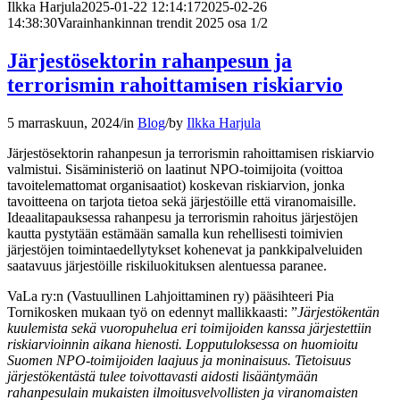
Ilkka Harjula
2025-01-22 12:14:17
2025-02-26
14:38:30
Varainhankinnan trendit 2025 osa 1/2
Järjestösektorin rahanpesun ja
terrorismin rahoittamisen riskiarvio
5 marraskuun, 2024
/
in
Blog
/
by
Ilkka Harjula
Järjestösektorin rahanpesun ja terrorismin rahoittamisen riskiarvio
valmistui. Sisäministeriö on laatinut NPO-toimijoita (voittoa
tavoitelemattomat organisaatiot) koskevan riskiarvion, jonka
tavoitteena on tarjota tietoa sekä järjestöille että viranomaisille.
Ideaalitapauksessa rahanpesu ja terrorismin rahoitus järjestöjen
kautta pystytään estämään samalla kun rehellisesti toimivien
järjestöjen toimintaedellytykset kohenevat ja pankkipalveluiden
saatavuus järjestöille riskiluokituksen alentuessa paranee.
VaLa ry:n (Vastuullinen Lahjoittaminen ry) pääsihteeri Pia
Tornikosken mukaan työ on edennyt mallikkaasti: ”
Järjestökentän
kuulemista sekä vuoropuhelua eri toimijoiden kanssa järjestettiin
riskiarvioinnin aikana hienosti. Lopputuloksessa on huomioitu
Suomen NPO-toimijoiden laajuus ja moninaisuus. Tietoisuus
järjestökentästä tulee toivottavasti aidosti lisääntymään
rahanpesulain mukaisten ilmoitusvelvollisten ja viranomaisten