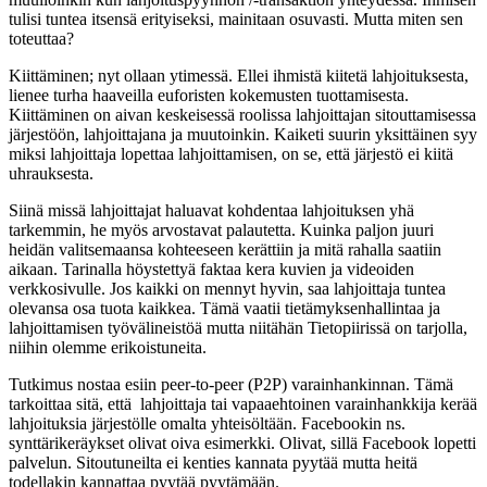
tulisi tuntea itsensä erityiseksi, mainitaan osuvasti. Mutta miten sen
toteuttaa?
Kiittäminen; nyt ollaan ytimessä. Ellei ihmistä kiitetä lahjoituksesta,
lienee turha haaveilla euforisten kokemusten tuottamisesta.
Kiittäminen on aivan keskeisessä roolissa lahjoittajan sitouttamisessa
järjestöön, lahjoittajana ja muutoinkin. Kaiketi suurin yksittäinen syy
miksi lahjoittaja lopettaa lahjoittamisen, on se, että järjestö ei kiitä
uhrauksesta.
Siinä missä lahjoittajat haluavat kohdentaa lahjoituksen yhä
tarkemmin, he myös arvostavat palautetta. Kuinka paljon juuri
heidän valitsemaansa kohteeseen kerättiin ja mitä rahalla saatiin
aikaan. Tarinalla höystettyä faktaa kera kuvien ja videoiden
verkkosivulle. Jos kaikki on mennyt hyvin, saa lahjoittaja tuntea
olevansa osa tuota kaikkea. Tämä vaatii tietämyksenhallintaa ja
lahjoittamisen työvälineistöä mutta niitähän Tietopiirissä on tarjolla,
niihin olemme erikoistuneita.
Tutkimus nostaa esiin peer-to-peer (P2P) varainhankinnan. Tämä
tarkoittaa sitä, että lahjoittaja tai vapaaehtoinen varainhankkija kerää
lahjoituksia järjestölle omalta yhteisöltään. Facebookin ns.
synttärikeräykset olivat oiva esimerkki. Olivat, sillä Facebook lopetti
palvelun. Sitoutuneilta ei kenties kannata pyytää mutta heitä
todellakin kannattaa pyytää pyytämään.