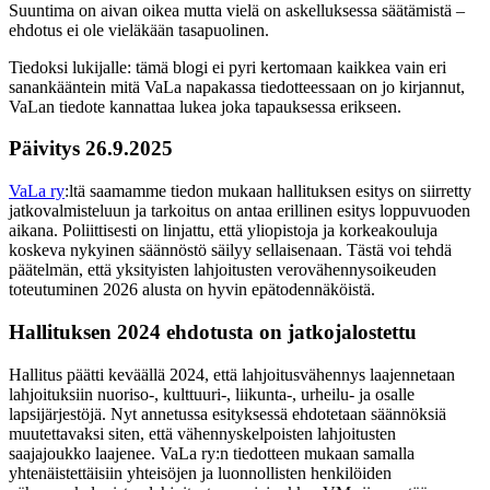
Suuntima on aivan oikea mutta vielä on askelluksessa säätämistä –
ehdotus ei ole vieläkään tasapuolinen.
Tiedoksi lukijalle: tämä blogi ei pyri kertomaan kaikkea vain eri
sanankääntein mitä VaLa napakassa tiedotteessaan on jo kirjannut,
VaLan tiedote kannattaa lukea joka tapauksessa erikseen.
Päivitys 26.9.2025
VaLa ry
:ltä saamamme tiedon mukaan hallituksen esitys on siirretty
jatkovalmisteluun ja tarkoitus on antaa erillinen esitys loppuvuoden
aikana. Poliittisesti on linjattu, että yliopistoja ja korkeakouluja
koskeva nykyinen säännöstö säilyy sellaisenaan. Tästä voi tehdä
päätelmän, että yksityisten lahjoitusten verovähennysoikeuden
toteutuminen 2026 alusta on hyvin epätodennäköistä.
Hallituksen 2024 ehdotusta on jatkojalostettu
Hallitus päätti keväällä 2024, että lahjoitusvähennys laajennetaan
lahjoituksiin nuoriso-, kulttuuri-, liikunta-, urheilu- ja osalle
lapsijärjestöjä. Nyt annetussa esityksessä ehdotetaan säännöksiä
muutettavaksi siten, että vähennyskelpoisten lahjoitusten
saajajoukko laajenee. VaLa ry:n tiedotteen mukaan samalla
yhtenäistettäisiin yhteisöjen ja luonnollisten henkilöiden