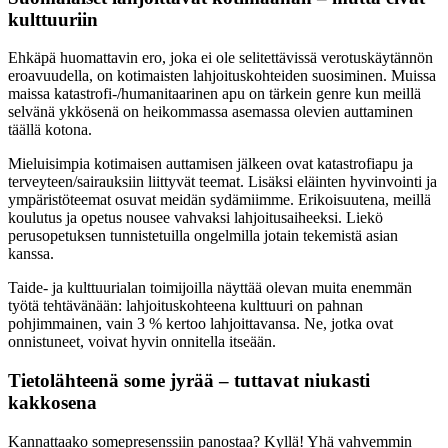
kulttuuriin
Ehkäpä huomattavin ero, joka ei ole selitettävissä verotuskäytännön
eroavuudella, on kotimaisten lahjoituskohteiden suosiminen. Muissa
maissa katastrofi-/humanitaarinen apu on tärkein genre kun meillä
selvänä ykkösenä on heikommassa asemassa olevien auttaminen
täällä kotona.
Mieluisimpia kotimaisen auttamisen jälkeen ovat katastrofiapu ja
terveyteen/sairauksiin liittyvät teemat. Lisäksi eläinten hyvinvointi ja
ympäristöteemat osuvat meidän sydämiimme. Erikoisuutena, meillä
koulutus ja opetus nousee vahvaksi lahjoitusaiheeksi. Liekö
perusopetuksen tunnistetuilla ongelmilla jotain tekemistä asian
kanssa.
Taide- ja kulttuurialan toimijoilla näyttää olevan muita enemmän
työtä tehtävänään: lahjoituskohteena kulttuuri on pahnan
pohjimmainen, vain 3 % kertoo lahjoittavansa. Ne, jotka ovat
onnistuneet, voivat hyvin onnitella itseään.
Tietolähteenä some jyrää – tuttavat niukasti
kakkosena
Kannattaako somepresenssiin panostaa? Kyllä! Yhä vahvemmin