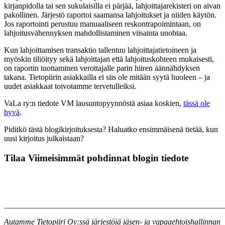
kirjanpidolla tai sen sukulaisilla ei pärjää, lahjoittajarekisteri on aivan
pakollinen. Järjestö raportoi saamansa lahjoitukset ja niiden käytön.
Jos raportointi perustuu manuaaliseen reskontrapoimintaan, on
lahjoitusvähennyksen mahdollistaminen viisainta unohtaa.
Kun lahjoittamisen transaktio tallentuu lahjoittajatietoineen ja
myöskin tiliöityy sekä lahjoittajan että lahjoituskohteen mukaisesti,
on raportin tuottaminen verottajalle parin hiiren äännähdyksen
takana. Tietopiirin asiakkailla ei siis ole mitään syytä huoleen – ja
uudet asiakkaat toivotamme tervetulleiksi.
VaLa ry:n tiedote VM lausuntopyynnöstä asiaa koskien,
tässä ole
hyvä
.
Piditkö tästä blogikirjoituksesta? Haluatko ensimmäisenä tietää, kun
uusi kirjoitus julkaistaan?
Tilaa Viimeisimmät pohdinnat blogin tiedote
_______________________________________________________
Autamme Tietopiiri Oy:ssä järjestöjä jäsen- ja vapaaehtoishallinnan