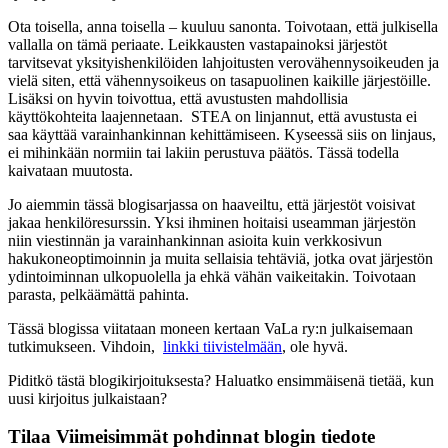
Ota toisella, anna toisella – kuuluu sanonta. Toivotaan, että julkisella
vallalla on tämä periaate. Leikkausten vastapainoksi järjestöt
tarvitsevat yksityishenkilöiden lahjoitusten verovähennysoikeuden ja
vielä siten, että vähennysoikeus on tasapuolinen kaikille järjestöille.
Lisäksi on hyvin toivottua, että avustusten mahdollisia
käyttökohteita laajennetaan. STEA on linjannut, että avustusta ei
saa käyttää varainhankinnan kehittämiseen. Kyseessä siis on linjaus,
ei mihinkään normiin tai lakiin perustuva päätös. Tässä todella
kaivataan muutosta.
Jo aiemmin tässä blogisarjassa on haaveiltu, että järjestöt voisivat
jakaa henkilöresurssin. Yksi ihminen hoitaisi useamman järjestön
niin viestinnän ja varainhankinnan asioita kuin verkkosivun
hakukoneoptimoinnin ja muita sellaisia tehtäviä, jotka ovat järjestön
ydintoiminnan ulkopuolella ja ehkä vähän vaikeitakin. Toivotaan
parasta, pelkäämättä pahinta.
Tässä blogissa viitataan moneen kertaan VaLa ry:n julkaisemaan
tutkimukseen. Vihdoin,
linkki tiivistelmään
, ole hyvä.
Piditkö tästä blogikirjoituksesta? Haluatko ensimmäisenä tietää, kun
uusi kirjoitus julkaistaan?
Tilaa Viimeisimmät pohdinnat blogin tiedote