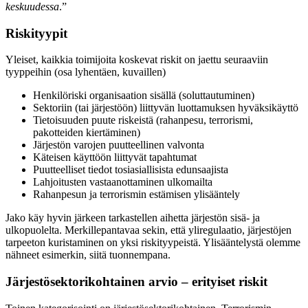
keskuudessa
.”
Riskityypit
Yleiset, kaikkia toimijoita koskevat riskit on jaettu seuraaviin
tyyppeihin (osa lyhentäen, kuvaillen)
Henkilöriski organisaation sisällä (soluttautuminen)
Sektoriin (tai järjestöön) liittyvän luottamuksen hyväksikäyttö
Tietoisuuden puute riskeistä (rahanpesu, terrorismi,
pakotteiden kiertäminen)
Järjestön varojen puutteellinen valvonta
Käteisen käyttöön liittyvät tapahtumat
Puutteelliset tiedot tosiasiallisista edunsaajista
Lahjoitusten vastaanottaminen ulkomailta
Rahanpesun ja terrorismin estämisen ylisääntely
Jako käy hyvin järkeen tarkastellen aihetta järjestön sisä- ja
ulkopuolelta. Merkillepantavaa sekin, että yliregulaatio, järjestöjen
tarpeeton kuristaminen on yksi riskityypeistä. Ylisääntelystä olemme
nähneet esimerkin, siitä tuonnempana.
Järjestösektorikohtainen arvio – erityiset riskit