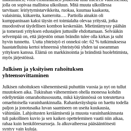
jolla on sopivaa mallistoa ulkoiluun. Mitä muuta ulkoillessa
tarvitaan: leiriytymistarvikkeita, ruokaa, kuumaa kaakaota,
valaisimia, kiikareita, kameroita…. Partiolla ainakin oli
kumppaninaan kaksi täysin eri toimialalta olevaa yritystä, jotka
muodostivat täydellisen kombon keskenään. Mietintämyssy päähän
ja tomerasti yrityksen edustajien juttusille ehdottamaan. Selvääkin
selvempää on, että järjestön oman brändin tulee olla kirkas ja suht
hyvin tunnettu. Uutta yhteistyö ei onneksi ole: 62 % tutkimuksessa
haastatelluista kertoi tehneensä yhteistyötä yhden tai useamman
yrityksen kanssa. Elämä on markkinointia ja brändistä huolehtimista,
myös järjestöissä.
Julkisen ja yksityisen rahoituksen
yhteensovittaminen
Julkisen rahoituksen vähenemisestä puhuttiin vuosia ja nyt on tullut
muutoksen aika. Tukirahan vähenemisen ohella monessa kohdin
edellytetään omarahoitusosuutta, mikä käytännössä on toteutettava
omaehtoisella varainhankinnalla. Rahankeräyslupia on haettu todella
paljon ja jonotusaika luvan saamiseen on useita kuukausia,
vähintään. Lahjoitusten keräämisestä ja muusta varainhankinnasta
tuli pakollinen kuvio ja sen kaiken opetteleminen vaatii niin aikaa,
rahaa kuin henkilöresursseja. Ja alkuvaiheessa pääsääntöisesti
syntyy vain kuluja.