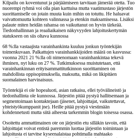
Kilpailu on koventunut ja pärjäämiseen tarvitaan jämerää otetta. Tuo
nuorempi ryhmä voi olla pian karttuisa mutta vaatimustaso järjestön
suorittamiselle on jotain muuta kuin mihin on totuttu. He haluavat
vaivattomuutta kohteen valinnassa ja etenkin maksamisessa. Lisäksi
palaute miten heidän rahansa on vaikuttanut on hyvin tärkeää.
Tiedonhallinnan ja reaaliaikaisen näkyvyyden lahjoituskertymän
statukseen on siis oltava kunnossa
68 %:lla vastaajista varainhankinta kuuluu jonkun työntekijän
toimenkuvaan. Palkattujen varainhankkijoiden määrä on kasvussa:
vuonna 2021 21 %:lla oli nimenomaan varainhankintaa tekevä
ihminen, nyt luku on 27 %. Tutkimuksessa muistutetaan, että
varainhankinnan erityisammattitutkinnon suorittaminen on
mahdollista oppisopimuksella, maksutta, mikä on likipitäen
suomalainen harvinaisuus.
Työntekijä ei ole hopealuoti, asian ratkaisu, ellei työvälineistö ja
tiedonhallinta ole kunnossa. Järjestön pitää pystyä hallitsemaan ja
segmentoimaan kontaktejaan (jäsenet, lahjoittajat, vaikutettavat,
yhteistyökumppanit jne). Heille pitää pystyä viestimään
kohdennetusti mutta siitä aiheesta tarkemmin blogin toisessa osassa.
Osoitettu ammattimainen ote on järjestön etu silläkin tavoin, että
lahjoittajat voivat entistä paremmin luottaa järjestön toimintaan ja
lahjoitusta ei tarvitse kyseenalaistaa pohtimalla mahtaako