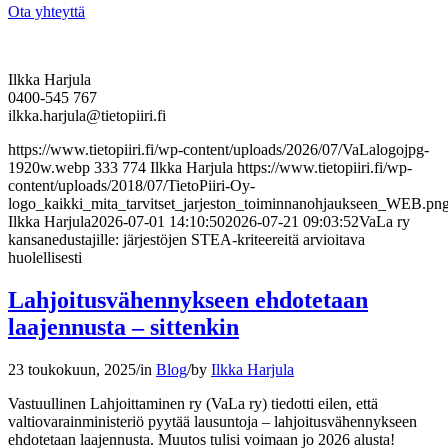
Ota yhteyttä
Ilkka Harjula
0400-545 767
ilkka.harjula@tietopiiri.fi
https://www.tietopiiri.fi/wp-content/uploads/2026/07/VaLalogojpg-
1920w.webp
333
774
Ilkka Harjula
https://www.tietopiiri.fi/wp-
content/uploads/2018/07/TietoPiiri-Oy-
logo_kaikki_mita_tarvitset_jarjeston_toiminnanohjaukseen_WEB.pn
Ilkka Harjula
2026-07-01 14:10:50
2026-07-21 09:03:52
VaLa ry
kansanedustajille: järjestöjen STEA-kriteereitä arvioitava
huolellisesti
Lahjoitusvähennykseen ehdotetaan
laajennusta – sittenkin
23 toukokuun, 2025
/
in
Blog
/
by
Ilkka Harjula
Vastuullinen Lahjoittaminen ry (VaLa ry) tiedotti eilen, että
valtiovarainministeriö pyytää lausuntoja – lahjoitusvähennykseen
ehdotetaan laajennusta. Muutos tulisi voimaan jo 2026 alusta!