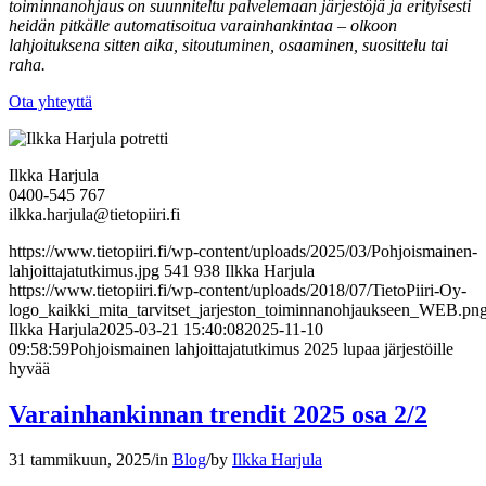
toiminnanohjaus on suunniteltu palvelemaan järjestöjä ja erityisesti
heidän pitkälle automatisoitua varainhankintaa – olkoon
lahjoituksena sitten aika, sitoutuminen, osaaminen, suosittelu tai
raha.
Ota yhteyttä
Ilkka Harjula
0400-545 767
ilkka.harjula@tietopiiri.fi
https://www.tietopiiri.fi/wp-content/uploads/2025/03/Pohjoismainen-
lahjoittajatutkimus.jpg
541
938
Ilkka Harjula
https://www.tietopiiri.fi/wp-content/uploads/2018/07/TietoPiiri-Oy-
logo_kaikki_mita_tarvitset_jarjeston_toiminnanohjaukseen_WEB.pn
Ilkka Harjula
2025-03-21 15:40:08
2025-11-10
09:58:59
Pohjoismainen lahjoittajatutkimus 2025 lupaa järjestöille
hyvää
Varainhankinnan trendit 2025 osa 2/2
31 tammikuun, 2025
/
in
Blog
/
by
Ilkka Harjula