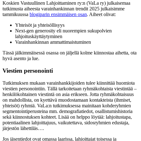
Koskien Vastuullinen Lahjoittaminen ry:n (VaLa ry) julkaisemaa
tutkimusta aiheesta varainhankinnan trendit 2025 julkaisimme
tammikuussa
blogiparin ensimmäisen osan
. Aiheet olivat:
Yhteisöt ja yhteisöllisyys
Next-gen generosity eli nuorempien sukupolvien
lahjoituskäyttäytyminen
Varainhankinnan ammattimaistuminen
Tässä jälkimmäisessä osassa on jäljellä kolme kiinnostaa aihetta, ota
hyvä asento ja lue.
Viestien personointi
Tutkimuksen mukaan varainhankkijoiden tulee kiinnittää huomiota
viestien personointiin. Tällä tarkoitetaan ryhmäkohtaista viestintää –
henkilökohtainen viestintä on asia erikseen. Jotta ryhmäkohtaisuus
on mahdollista, on kyettävä muodostamaan kontakteista (ihmiset,
yhteisöt) ryhmiä. VaLa:n tutkimuksessa mainitaan kohderyhmien
segmentointiperusteina mm. demografiatiedot, osallistumishistoria
sekä kiinnostuksen kohteet. Lisää on helppo löytää: lahjoitustapa,
potentiaalinen lahjoittajuus, vaikutettava, sidosryhmien edustaja,
järjestön lähettiläs….
Jos jäsentiedot ovat omassa laarissa, lahjoittajat toisessa ja