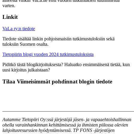
aiheesta vinkin VaLa:lle ensi vuoden tutkimuksen suunnittelua
varten.
Linkit
VaLa ry:n tiedote
Tiedote sisältää linkin pohjoismaisiin tutkimustuloksiin sekä
tuloksiin Suomen osalta.
Tietopiirin blogi vuoden 2024 tutkimustuloksista
Piditkö tästä blogikirjoituksesta? Haluatko ensimmäisenä tietää, kun
uusi kirjoitus julkaistaan?
Tilaa Viimeisimmät pohdinnat blogin tiedote
_______________________________________________________
Autamme Tietopiiri Oy:ssä järjestöjä jäsen- ja vapaaehtoishallinnan
ohella varainhankinnan kehittämisessä ja ihmisten piilossa olevien
lahjoitusresurssien hyödyntämisessä. TP FONS -järjestöjen