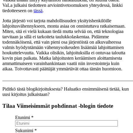
VaLa julkaisi tiedotteen arviointivetoomuksen yhteydessä, linkki
tiedotteeseen on
tässä
.
Jotta järjestö voi tarjota mahdollisuuden yksityishenkilöille
lahjoitusvähennykseen, monta asiaa on onnistuttava ratkaisemaan.
Miten, sitä ei vielä kukaan tiedä mutta selvää on, että teknologiaa
tarvitaan ja sillä ei tarkoiteta taulukkolaskentaa. Pidämme
todennäköisenä, että vain pieni osa järjestöistä on alkuvaiheessa
valmis hyödyntämään vähennysoikeuden lisäämää lahjoittamisen
houkuttelevuutta. Vaikka olisikin, lahjoituksilla ei ontuvaa taloutta
kovin pian paikata. Matka lahjoitusten keräämisen aloittamisesta
ammattimaiseen varainhankintaan vaatii niin investointeja kuin
aikaa. Toivottavasti päättäjät ymmärtävät ottaa tämän huomioon.
_______________________________________________________
Piditkö tästä blogikirjoituksesta? Haluatko ensimmäisenä tietää, kun
uusi kirjoitus julkaistaan?
Tilaa Viimeisimmät pohdinnat -blogin tiedote
Etunimi
*
Sukunimi
*