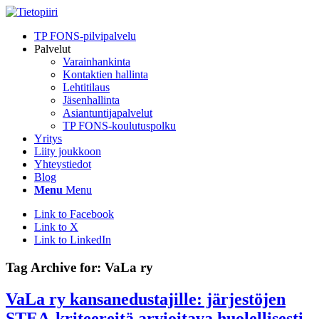
TP FONS-pilvipalvelu
Palvelut
Varainhankinta
Kontaktien hallinta
Lehtitilaus
Jäsenhallinta
Asiantuntijapalvelut
TP FONS-koulutuspolku
Yritys
Liity joukkoon
Yhteystiedot
Blog
Menu
Menu
Link to Facebook
Link to X
Link to LinkedIn
Tag Archive for:
VaLa ry
VaLa ry kansanedustajille: järjestöjen
STEA-kriteereitä arvioitava huolellisesti