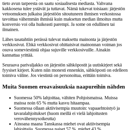
tieto avun tarpeesta on saatu sosiaalisesta mediasta. Vahvana
kakkosena tulee ystävät ja tuttavat. Nämä tukevat toisiaan: järjestön
vetoomuksen julkaisu järjestöön sitoutuneen ihmisen verkostossa
tavoittaa vähemmän ihmisiä kuin maksetun median ilmoitus mutta
konversio voi olla huikeasti parempi. Ja some on edullinen tai
ilmainen.
Lähes tasatahtiin perässä tulevat maksettu mainonta ja järjestön
verkkosivut. Ehkä verkkosivut ohittaisivat mainonnan voiman jos
osuva someviestintä ohjaa sujuville verkkosivuille. Ainakin
kannattaa yrittää.
Seuraava parivaljakko on järjestön sähköpostit ja uutiskirjeet sekä
fyysiset kirjeet. Kuten niin monesti ennenkin, sähköposti on edelleen
toimiva väline. Jos viestintä on personoitua, erittäin toimiva.
Muita Suomen eroavaisuuksia naapureihin nähden
Suomessa 50% lahjoittaa, vähiten Pohjoismaissa. Muissa
maissa noin 65 % mutta kasvu hitaampaa.
Suomessa ollaan aktiivisempia muutoin: vapaaehtoistyö ja
tavaralahjoitukset (huom meillä ei vielä lahjoitusten
verovähennysoikeutta)
Ainoana maana Tanskassa miehet ovat aktiivisempia
lahjoittajia. Suomessa naiset 57 %, miehet 43 %