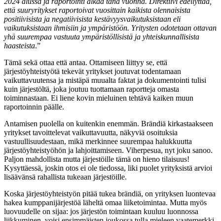
2024 alussa ja raportointi alkaa tänä vuonna. Direktiivi edellyttää,
että suuryritykset raportoivat vuosittain kaikista olennaisista
positiivisista ja negatiivisista kestävyysvaikutuksistaan eli
vaikutuksistaan ihmisiin ja ympäristöön. Yritysten odotetaan ottavan
yhä suurempaa vastuuta ympäristöllisistä ja yhteiskunnallisista
haasteista
.”
Tämä sekä ottaa että antaa. Ottamiseen liittyy se, että
järjestöyhteistyötä tekevät yritykset joutuvat todentamaan
vaikuttavuutensa ja mistäpä muualta faktat ja dokumentointi tulisi
kuin järjestöltä, joka joutuu tuottamaan raportteja omasta
toiminnastaan. Ei liene kovin mieluinen tehtävä kaiken muun
raportoinnin päälle.
Antamisen puolella on kuitenkin enemmän. Brändiä kirkastaakseen
yritykset tavoittelevat vaikuttavuutta, näkyviä osoituksia
vastuullisuudestaan, mikä merkinnee suurempaa halukkuutta
järjestöyhteistyöhön ja lahjoittamiseen. Viherpesua, nyt joku sanoo.
Paljon mahdollista mutta järjestöille tämä on hieno tilaisuus!
Kysyttäessä, joskin otos ei ole tiedossa, liki puolet yrityksistä arvioi
lisäävänsä rahallista tukeaan järjestöille.
Koska järjestöyhteistyön pitää tukea brändiä, on yrityksen luontevaa
hakea kumppanijärjestöä läheltä omaa liiketoimintaa. Mutta myös
luovuudelle on sijaa: jos järjestön toimintaan kuuluu luonnossa
liikkuminen, voisi ensimmäisten joukossa tulla mieleen vaatemerkki,