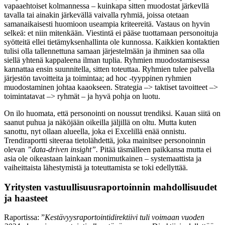
vapaaehtoiset kolmannessa – kuinkapa sitten muodostat järkevllä
tavalla tai ainakin järkevällä vaivalla ryhmiä, joissa otetaan
samanaikaisesti huomioon useampia kriteereitä. Vastaus on hyvin
selkeä: et niin mitenkään. Viestintä ei pääse tuottamaan personoituja
syötteitä ellei tietämyksenhallinta ole kunnossa. Kaikkien kontaktien
tulisi olla tallennettuna samaan järjestelmään ja ihminen saa olla
siellä yhtenä kappaleena ilman tuplia. Ryhmien muodostamisessa
kannattaa ensin suunnitella, sitten toteuttaa. Ryhmien tulee palvella
järjestön tavoitteita ja toimintaa; ad hoc -tyyppinen ryhmien
muodostaminen johtaa kaaokseen. Strategia –> taktiset tavoitteet –>
toimintatavat –> ryhmät – ja hyvä pohja on luotu.
On ilo huomata, että personointi on noussut trendiksi. Kauan siitä on
saanut puhua ja näköjään oikeilla jäljillä on oltu. Mutta kuten
sanottu, nyt ollaan alueella, joka ei Excelillä enää onnistu.
Trendiraportti siteeraa tietolähdettä, joka mainitsee personoinnin
olevan
”data-driven insight”.
Pitää täsmälleen paikkansa mutta ei
asia ole oikeastaan lainkaan monimutkainen – systemaattista ja
vaiheittaista lähestymistä ja toteuttamista se toki edellyttää.
Yritysten vastuullisuusraportoinnin mahdollisuudet
ja haasteet
Raportissa: ”
Kestävyysraportointidirektiivi tuli voimaan vuoden