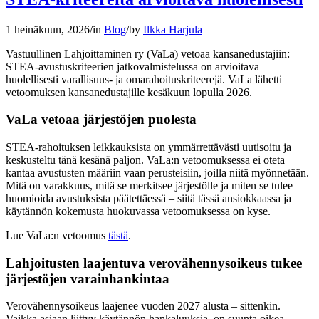
1 heinäkuun, 2026
/
in
Blog
/
by
Ilkka Harjula
Vastuullinen Lahjoittaminen ry (VaLa) vetoaa kansanedustajiin:
STEA-avustuskriteerien jatkovalmistelussa on arvioitava
huolellisesti varallisuus- ja omarahoituskriteerejä. VaLa lähetti
vetoomuksen kansanedustajille kesäkuun lopulla 2026.
VaLa vetoaa järjestöjen puolesta
STEA-rahoituksen leikkauksista on ymmärrettävästi uutisoitu ja
keskusteltu tänä kesänä paljon. VaLa:n vetoomuksessa ei oteta
kantaa avustusten määriin vaan perusteisiin, joilla niitä myönnetään.
Mitä on varakkuus, mitä se merkitsee järjestölle ja miten se tulee
huomioida avustuksista päätettäessä – siitä tässä ansiokkaassa ja
käytännön kokemusta huokuvassa vetoomuksessa on kyse.
Lue VaLa:n vetoomus
tästä
.
Lahjoitusten laajentuva verovähennysoikeus tukee
järjestöjen varainhankintaa
Verovähennysoikeus laajenee vuoden 2027 alusta – sittenkin.
Vaikka asiaan liittyy käytännön hankaluuksia, on suunta oikea.