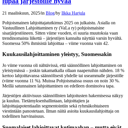
lupaa järjestöille hyvää
21 maaliskuun, 2025
/
in
Blog
/
by
Ilkka Harjula
Pohjoismainen lahjoittajatutkimus 2025 on julkaistu. Asialla on
Vastuullinen Lahjoittaminen ry (VaLa ry) pohjoismaisine
sisarjärjestöineen. Sitten viime vuoden, ei suuria muutoksia vaan
trendinomaista liikettä – järjestöjen kannalta näyttää varsin hyvältä.
Suomessa 50% ihmisistä lahjoittaa – viime vuonna vain 42.
Kuukausilahjoittaminen yleistyy, Suomessakin
Jo viime vuonna oli nähtävissä, että säännöllinen lahjoittaminen on
yleistymässä – joskin takamatkalla ollaan naaperuihin nähden. 18 %
kertoo lahjoittavansa säännölisesti yhdelle tai useammalle järjestölle
(viime vuonna 11 %). Muissa Pohjoismaissa osuus on noin 30 %.
Meillä satunnainen lahjoittaminen on edelleen dominoiva tapa.
Järjestöjen aktiivisuus säännöllisten lahjoitusten hakemisessa näkyy
ja kuuluu. Tietämyksenhallintaan, lahjoittajien ja
lahjoittajapotentiaalin segmentointiin sekä ryhmäkohtaiseen
viestintään panostetaan. Ilman näitä asioita kuukausilahjoittaja on
todellinen harvinaisuus.
Suomalaiset lahjoittavat kotimaahan – mutta eivät