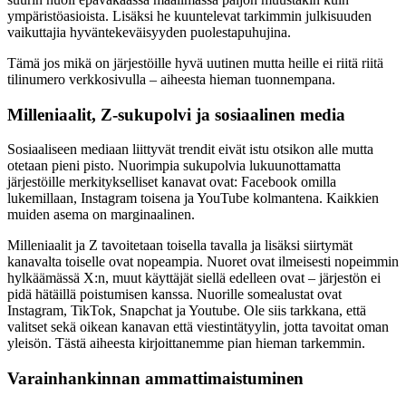
ympäristöasioista. Lisäksi he kuuntelevat tarkimmin julkisuuden
vaikuttajia hyväntekeväisyyden puolestapuhujina.
Tämä jos mikä on järjestöille hyvä uutinen mutta heille ei riitä riitä
tilinumero verkkosivulla – aiheesta hieman tuonnempana.
Milleniaalit, Z-sukupolvi ja sosiaalinen media
Sosiaaliseen mediaan liittyvät trendit eivät istu otsikon alle mutta
otetaan pieni pisto. Nuorimpia sukupolvia lukuunottamatta
järjestöille merkitykselliset kanavat ovat: Facebook omilla
lukemillaan, Instagram toisena ja YouTube kolmantena. Kaikkien
muiden asema on marginaalinen.
Milleniaalit ja Z tavoitetaan toisella tavalla ja lisäksi siirtymät
kanavalta toiselle ovat nopeampia. Nuoret ovat ilmeisesti nopeimmin
hylkäämässä X:n, muut käyttäjät siellä edelleen ovat – järjestön ei
pidä hätäillä poistumisen kanssa. Nuorille somealustat ovat
Instagram, TikTok, Snapchat ja Youtube. Ole siis tarkkana, että
valitset sekä oikean kanavan että viestintätyylin, jotta tavoitat oman
yleisön. Tästä aiheesta kirjoittanemme pian hieman tarkemmin.
Varainhankinnan ammattimaistuminen