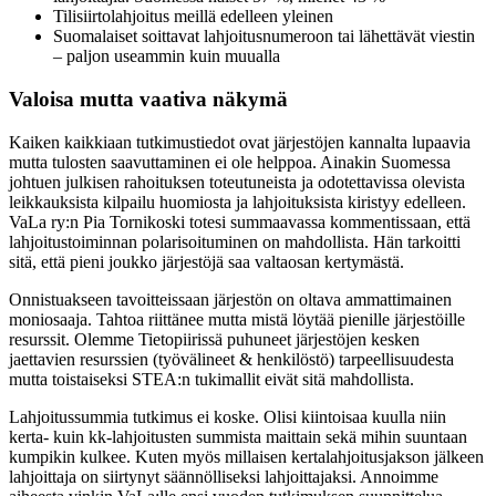
Tilisiirtolahjoitus meillä edelleen yleinen
Suomalaiset soittavat lahjoitusnumeroon tai lähettävät viestin
– paljon useammin kuin muualla
Valoisa mutta vaativa näkymä
Kaiken kaikkiaan tutkimustiedot ovat järjestöjen kannalta lupaavia
mutta tulosten saavuttaminen ei ole helppoa. Ainakin Suomessa
johtuen julkisen rahoituksen toteutuneista ja odotettavissa olevista
leikkauksista kilpailu huomiosta ja lahjoituksista kiristyy edelleen.
VaLa ry:n Pia Tornikoski totesi summaavassa kommentissaan, että
lahjoitustoiminnan polarisoituminen on mahdollista. Hän tarkoitti
sitä, että pieni joukko järjestöjä saa valtaosan kertymästä.
Onnistuakseen tavoitteissaan järjestön on oltava ammattimainen
moniosaaja. Tahtoa riittänee mutta mistä löytää pienille järjestöille
resurssit. Olemme Tietopiirissä puhuneet järjestöjen kesken
jaettavien resurssien (työvälineet & henkilöstö) tarpeellisuudesta
mutta toistaiseksi STEA:n tukimallit eivät sitä mahdollista.
Lahjoitussummia tutkimus ei koske. Olisi kiintoisaa kuulla niin
kerta- kuin kk-lahjoitusten summista maittain sekä mihin suuntaan
kumpikin kulkee. Kuten myös millaisen kertalahjoitusjakson jälkeen
lahjoittaja on siirtynyt säännölliseksi lahjoittajaksi. Annoimme