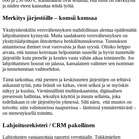
000 ja 250 000 €. Rahamäärät ovat sellaisia, että niillä on merkitystä
ja niiden eteen kannattaa tehdä työtä.
Merkitys järjestöille – komsii komsaa
Yksityishenkilön verovähennyksen mahdollisuus alentaa epäilemättä
lahjoittamisen kynnystä. Mutta saadakseen verovähennyksen on
yksityislahjoittajan ilmoitettava henkilötunnuksensa. Tunnuksen
antamisessa ihmiset ovat varovaisia ja ihan syystä. Olisiko helppo
arvata, että tunnus kerrotaan helpommin suurelle ja hyvin tunnetulle
järjestölle kuin pienelle ja kenties vasta vähän aikaa toimineelle. Jos
lahjoittamisen housut on jalassa, kansalainen valinnee sen isomman
ja tunnetumman vaihtoehdon.
Tämä tarkoittaa, että pienten ja keskisuurten järjestöjen on tehtävä
ankarasti työtä, jotta brändi on kirkas, viesti selkeä ja se myöskin
näkyy ja kuuluu. Viestinnällistä multitaskaamista, digitaalisen
presenssin hallintaa, tekoälyn käyttöä ja muuta sellaista, joka
todellakaan ei ole järjestötyön ytimessä. Silti näen, että muutos on
toivottu: näin valistuneissa naapureissa – läntisissä ymmärrettävästi –
on menestyksellä toimittu.
Lahjoitusrekisteri / CRM pakollinen
Lahjoitusten vastaanottaja raportoi verottajalle. Tukkimiehen