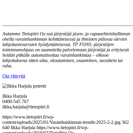
_______________________________________________________
Autamme Tietopiiri Oy:ssä järjestöjä jäsen- ja vapaaehtoishallinnan
ohella varainhankinnan kehittämisessä ja ihmisten piilossa olevien
lahjoitusresurssien hyödyntämisessä. TP FONS -järjestöjen
toiminnanohjaus on suunniteltu palvelemaan järjestöjä ja erityisesti
heidän pitkälle automatisoitua varainhankintaa – olkoon
lahjoituksena sitten aika, sitoutuminen, osaaminen, suosittelu tai
raha.
Ota yhteyttä
Ilkka Harjula
0400-545 767
ilkka.harjula@tietopiiri.fi
https://www.tietopiiri.fi/wp-
content/uploads/2025/01/Varainhankinnan-trendit-2025-2-2.jpg
362
640
Ilkka Harjula
https://www.tietopiiri.fi/wp-
content/uploads/2018/07/TietoPiiri-Oy-