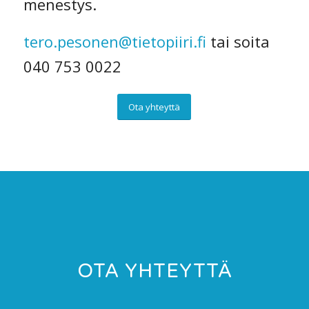
menestys.
tero.pesonen@tietopiiri.fi
tai soita
040 753 0022
Ota yhteyttä
OTA YHTEYTTÄ