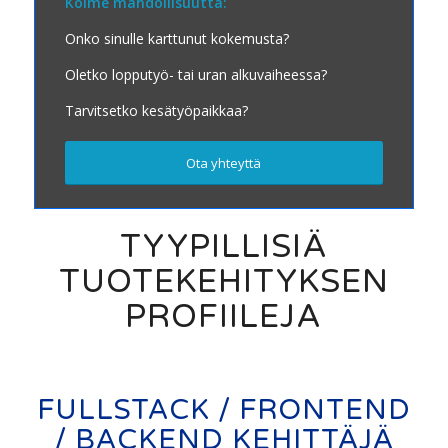
Kolme mahdollisuutta:
Onko sinulle karttunut kokemusta?
Oletko lopputyö- tai uran alkuvaiheessa?
Tarvitsetko kesätyöpaikkaa?
Ota yhteyttä
TYYPILLISIÄ
TUOTEKEHITYKSEN
PROFIILEJA
FULLSTACK / FRONTEND
/ BACKEND KEHITTÄJÄ