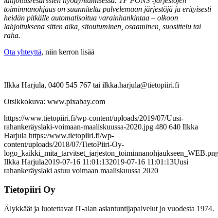
lahjoitusresurssien hyödyntämisessä. TP FONS -järjestöjen
toiminnanohjaus on suunniteltu palvelemaan järjestöjä ja erityisesti
heidän pitkälle automatisoitua varainhankintaa – olkoon
lahjoituksena sitten aika, sitoutuminen, osaaminen, suosittelu tai
raha.
Ota yhteyttä
, niin kerron lisää
Ilkka Harjula, 0400 545 767 tai ilkka.harjula@tietopiiri.fi
Otsikkokuva: www.pixabay.com
https://www.tietopiiri.fi/wp-content/uploads/2019/07/Uusi-
rahankeräyslaki-voimaan-maaliskuussa-2020.jpg
480
640
Ilkka
Harjula
https://www.tietopiiri.fi/wp-
content/uploads/2018/07/TietoPiiri-Oy-
logo_kaikki_mita_tarvitset_jarjeston_toiminnanohjaukseen_WEB.pn
Ilkka Harjula
2019-07-16 11:01:13
2019-07-16 11:01:13
Uusi
rahankeräyslaki astuu voimaan maaliskuussa 2020
Tietopiiri Oy
Älykkäät ja luotettavat IT-alan asiantuntijapalvelut jo vuodesta 1974.