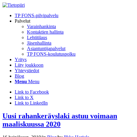
TP FONS-pilvipalvelu
Palvelut
Varainhankinta
Kontaktien hallinta
Lehtitilaus
Jäsenhallinta
Asiantuntijapalvelut
TP FONS-koulutuspolku
Yritys
Liity joukkoon
Yhteystiedot
Blog
Menu
Menu
Link to Facebook
Link to X
Link to LinkedIn
Uusi rahankeräyslaki astuu voimaan
maaliskuussa 2020