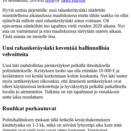
16 heinäkuun, 2019
/
in
Blog
/
by
Ilkka Harjula
Hyviä uutisia järjestöille: uusi rahankeräyslaki säädettiin
suunnitellussa aikataulussa maaliskuussa mutta tähän saakka on ollut
epäselvää milloin uusi rahankeräyslaki astuu voimaan. Oli
epävarmaa näinköhän tuo tapahtuu vielä vuoden 2020 aikana. Nyt
asia on varmistunut ja ensi maaliskuussa siirrytään uuteen aikaan.
Tästä asiasta on monelle iloa.
Uusi rahankeräyslaki keventää hallinnollisia
velvoitteita
Uusi laki mahdollistaa pienkeräykset pelkällä ilmoituksella
poliisilaitokselle. Keräyksen tuotto saa olla enintään 10 000 € ja
kerääminen voi kestää korkeintaan kolme kuukautta. Nyt laki tuntee
myös nettikeräykset olkoonkin, että ilmeisesti nettikeräykset ovat
olleet käytännössä tiedostettuja ja hyväksyttyjä pelkällä paikallisella
luvalla jo aiemminkin. Tulkinta on siis tapahtunut jo ennakkoon
uutta lakia noudattaen.
Ruuhkat purkautuvat
Poliisihallituksen mukaan tällä hetkellä keräyshakemuksen
käsittelyaika on 1-3 kk, mikä on selvästi lyhyempi aika kuin mitä
järjestöt ovat vielä noin vuosi sitten kertoneet. Varsinaiset