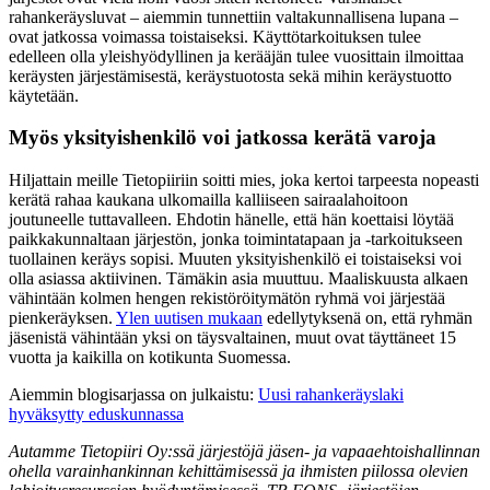
rahankeräysluvat – aiemmin tunnettiin valtakunnallisena lupana –
ovat jatkossa voimassa toistaiseksi. Käyttötarkoituksen tulee
edelleen olla yleishyödyllinen ja kerääjän tulee vuosittain ilmoittaa
keräysten järjestämisestä, keräystuotosta sekä mihin keräystuotto
käytetään.
Myös yksityishenkilö voi jatkossa kerätä varoja
Hiljattain meille Tietopiiriin soitti mies, joka kertoi tarpeesta nopeasti
kerätä rahaa kaukana ulkomailla kalliiseen sairaalahoitoon
joutuneelle tuttavalleen. Ehdotin hänelle, että hän koettaisi löytää
paikkakunnaltaan järjestön, jonka toimintatapaan ja -tarkoitukseen
tuollainen keräys sopisi. Muuten yksityishenkilö ei toistaiseksi voi
olla asiassa aktiivinen. Tämäkin asia muuttuu. Maaliskuusta alkaen
vähintään kolmen hengen rekistöröitymätön ryhmä voi järjestää
pienkeräyksen.
Ylen uutisen mukaan
edellytyksenä on, että ryhmän
jäsenistä vähintään yksi on täysvaltainen, muut ovat täyttäneet 15
vuotta ja kaikilla on kotikunta Suomessa.
Aiemmin blogisarjassa on julkaistu:
Uusi rahankeräyslaki
hyväksytty eduskunnassa
Autamme Tietopiiri Oy:ssä järjestöjä jäsen- ja vapaaehtoishallinnan
ohella varainhankinnan kehittämisessä ja ihmisten piilossa olevien