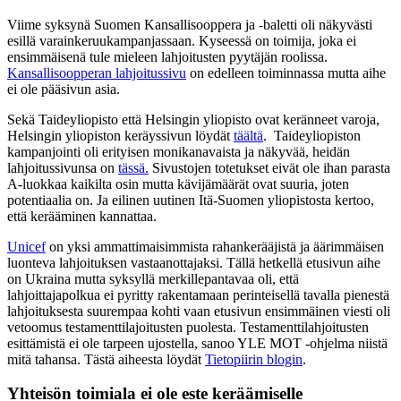
Viime syksynä Suomen Kansallisooppera ja -baletti oli näkyvästi
esillä varainkeruukampanjassaan. Kyseessä on toimija, joka ei
ensimmäisenä tule mieleen lahjoitusten pyytäjän roolissa.
Kansallisoopperan lahjoitussivu
on edelleen toiminnassa mutta aihe
ei ole pääsivun asia.
Sekä Taideyliopisto että Helsingin yliopisto ovat keränneet varoja,
Helsingin yliopiston keräyssivun löydät
täältä
. Taideyliopiston
kampanjointi oli erityisen monikanavaista ja näkyvää, heidän
lahjoitussivunsa on
tässä.
Sivustojen totetukset eivät ole ihan parasta
A-luokkaa kaikilta osin mutta kävijämäärät ovat suuria, joten
potentiaalia on. Ja eilinen uutinen Itä-Suomen yliopistosta kertoo,
että kerääminen kannattaa.
Unicef
on yksi ammattimaisimmista rahankerääjistä ja äärimmäisen
luonteva lahjoituksen vastaanottajaksi. Tällä hetkellä etusivun aihe
on Ukraina mutta syksyllä merkillepantavaa oli, että
lahjoittajapolkua ei pyritty rakentamaan perinteisellä tavalla pienestä
lahjoituksesta suurempaa kohti vaan etusivun ensimmäinen viesti oli
vetoomus testamenttilajoitusten puolesta. Testamenttilahjoitusten
esittämistä ei ole tarpeen ujostella, sanoo YLE MOT -ohjelma niistä
mitä tahansa. Tästä aiheesta löydät
Tietopiirin blogin
.
Yhteisön toimiala ei ole este keräämiselle