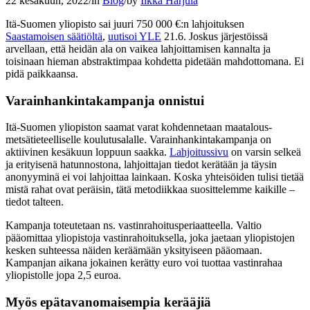
22 kesäkuun, 2022
/
in
Blog
/
by
Ilkka Harjula
Itä-Suomen yliopisto sai juuri 750 000 €:n lahjoituksen
Saastamoisen säätiöltä
,
uutisoi YLE
21.6. Joskus järjestöissä
arvellaan, että heidän ala on vaikea lahjoittamisen kannalta ja
toisinaan hieman abstraktimpaa kohdetta pidetään mahdottomana. Ei
pidä paikkaansa.
Varainhankintakampanja onnistui
Itä-Suomen yliopiston saamat varat kohdennetaan maatalous-
metsätieteelliselle koulutusalalle. Varainhankintakampanja on
aktiivinen kesäkuun loppuun saakka.
Lahjoitussivu
on varsin selkeä
ja erityisenä hatunnostona, lahjoittajan tiedot kerätään ja täysin
anonyyminä ei voi lahjoittaa lainkaan. Koska yhteisöiden tulisi tietää
mistä rahat ovat peräisin, tätä metodiikkaa suosittelemme kaikille –
tiedot talteen.
Kampanja toteutetaan ns. vastinrahoitusperiaatteella. Valtio
pääomittaa yliopistoja vastinrahoituksella, joka jaetaan yliopistojen
kesken suhteessa näiden keräämään yksityiseen pääomaan.
Kampanjan aikana jokainen kerätty euro voi tuottaa vastinrahaa
yliopistolle jopa 2,5 euroa.
Myös epätavanomaisempia kerääjiä