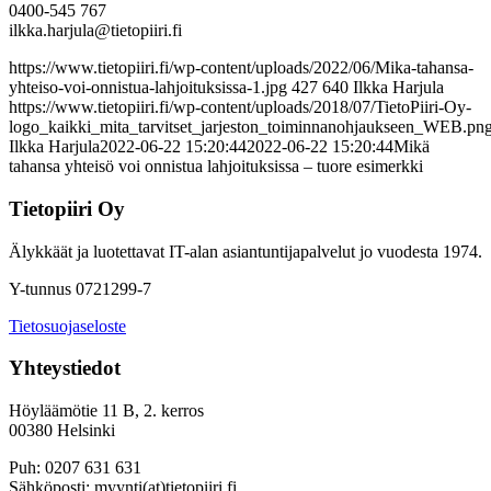
0400-545 767
ilkka.harjula@tietopiiri.fi
https://www.tietopiiri.fi/wp-content/uploads/2022/06/Mika-tahansa-
yhteiso-voi-onnistua-lahjoituksissa-1.jpg
427
640
Ilkka Harjula
https://www.tietopiiri.fi/wp-content/uploads/2018/07/TietoPiiri-Oy-
logo_kaikki_mita_tarvitset_jarjeston_toiminnanohjaukseen_WEB.pn
Ilkka Harjula
2022-06-22 15:20:44
2022-06-22 15:20:44
Mikä
tahansa yhteisö voi onnistua lahjoituksissa – tuore esimerkki
Tietopiiri Oy
Älykkäät ja luotettavat IT-alan asiantuntijapalvelut jo vuodesta 1974.
Y-tunnus 0721299-7
Tietosuojaseloste
Yhteystiedot
Höyläämötie 11 B, 2. kerros
00380 Helsinki
Puh: 0207 631 631
Sähköposti: myynti(at)tietopiiri.fi