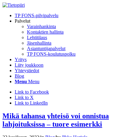
TP FONS-pilvipalvelu
Palvelut
Varainhankinta
Kontaktien hallinta
Lehtitilaus
Jäsenhallinta
Asiantuntijapalvelut
TP FONS-koulutuspolku
Yritys
Liity joukkoon
Yhteystiedot
Blog
Menu
Menu
Link to Facebook
Link to X
Link to LinkedIn
Mikä tahansa yhteisö voi onnistua
lahjoituksissa – tuore esimerkki