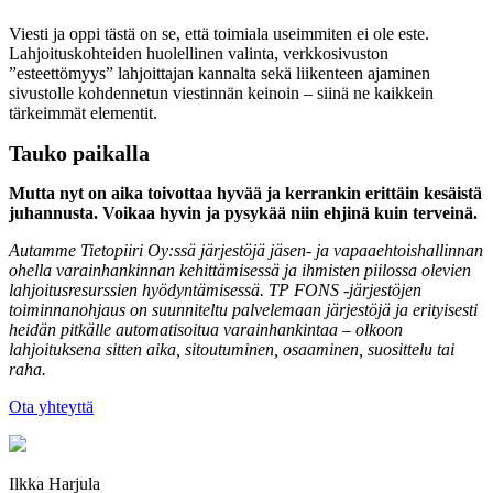
Viesti ja oppi tästä on se, että toimiala useimmiten ei ole este.
Lahjoituskohteiden huolellinen valinta, verkkosivuston
”esteettömyys” lahjoittajan kannalta sekä liikenteen ajaminen
sivustolle kohdennetun viestinnän keinoin – siinä ne kaikkein
tärkeimmät elementit.
Tauko paikalla
Mutta nyt on aika toivottaa hyvää ja kerrankin erittäin kesäistä
juhannusta. Voikaa hyvin ja pysykää niin ehjinä kuin terveinä.
Autamme Tietopiiri Oy:ssä järjestöjä jäsen- ja vapaaehtoishallinnan
ohella varainhankinnan kehittämisessä ja ihmisten piilossa olevien
lahjoitusresurssien hyödyntämisessä. TP FONS -järjestöjen
toiminnanohjaus on suunniteltu palvelemaan järjestöjä ja erityisesti
heidän pitkälle automatisoitua varainhankintaa – olkoon
lahjoituksena sitten aika, sitoutuminen, osaaminen, suosittelu tai
raha.
Ota yhteyttä
Ilkka Harjula