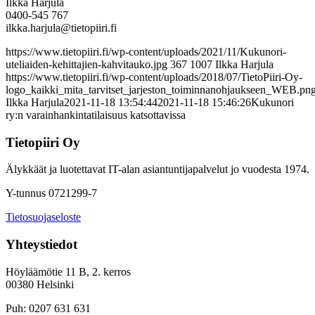
Ilkka Harjula
0400-545 767
ilkka.harjula@tietopiiri.fi
https://www.tietopiiri.fi/wp-content/uploads/2021/11/Kukunori-
uteliaiden-kehittajien-kahvitauko.jpg
367
1007
Ilkka Harjula
https://www.tietopiiri.fi/wp-content/uploads/2018/07/TietoPiiri-Oy-
logo_kaikki_mita_tarvitset_jarjeston_toiminnanohjaukseen_WEB.pn
Ilkka Harjula
2021-11-18 13:54:44
2021-11-18 15:46:26
Kukunori
ry:n varainhankintatilaisuus katsottavissa
Tietopiiri Oy
Älykkäät ja luotettavat IT-alan asiantuntijapalvelut jo vuodesta 1974.
Y-tunnus 0721299-7
Tietosuojaseloste
Yhteystiedot
Höyläämötie 11 B, 2. kerros
00380 Helsinki
Puh: 0207 631 631