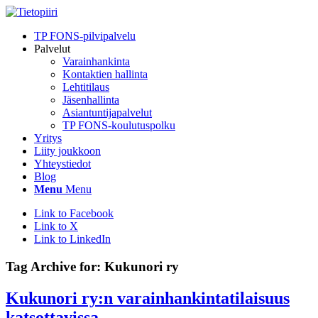
TP FONS-pilvipalvelu
Palvelut
Varainhankinta
Kontaktien hallinta
Lehtitilaus
Jäsenhallinta
Asiantuntijapalvelut
TP FONS-koulutuspolku
Yritys
Liity joukkoon
Yhteystiedot
Blog
Menu
Menu
Link to Facebook
Link to X
Link to LinkedIn
Tag Archive for:
Kukunori ry
Kukunori ry:n varainhankintatilaisuus
katsottavissa