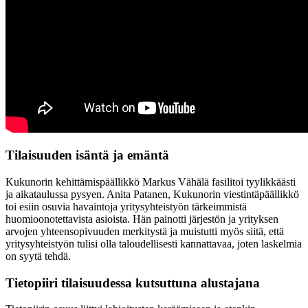
Tilaisuuden isäntä ja emäntä
Kukunorin kehittämispäällikkö Markus Vähälä fasilitoi tyylikkäästi
ja aikataulussa pysyen. Anita Patanen, Kukunorin viestintäpäällikkö
toi esiin osuvia havaintoja yritysyhteistyön tärkeimmistä
huomioonotettavista asioista. Hän painotti järjestön ja yrityksen
arvojen yhteensopivuuden merkitystä ja muistutti myös siitä, että
yritysyhteistyön tulisi olla taloudellisesti kannattavaa, joten laskelmia
on syytä tehdä.
Tietopiiri tilaisuudessa kutsuttuna alustajana