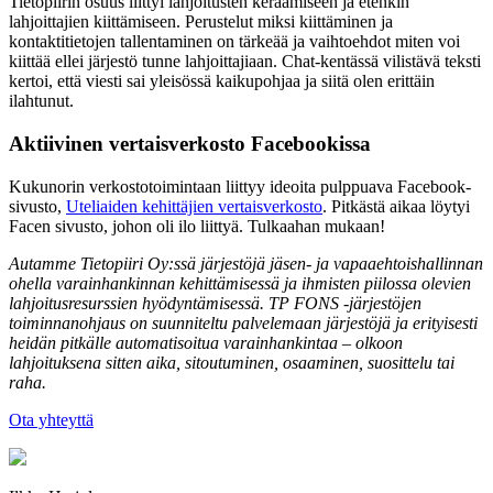
Tietopiirin osuus liittyi lahjoitusten keräämiseen ja etenkin
lahjoittajien kiittämiseen. Perustelut miksi kiittäminen ja
kontaktitietojen tallentaminen on tärkeää ja vaihtoehdot miten voi
kiittää ellei järjestö tunne lahjoittajiaan. Chat-kentässä vilistävä teksti
kertoi, että viesti sai yleisössä kaikupohjaa ja siitä olen erittäin
ilahtunut.
Aktiivinen vertaisverkosto Facebookissa
Kukunorin verkostotoimintaan liittyy ideoita pulppuava Facebook-
sivusto,
Uteliaiden kehittäjien vertaisverkosto
. Pitkästä aikaa löytyi
Facen sivusto, johon oli ilo liittyä. Tulkaahan mukaan!
Autamme Tietopiiri Oy:ssä järjestöjä jäsen- ja vapaaehtoishallinnan
ohella varainhankinnan kehittämisessä ja ihmisten piilossa olevien
lahjoitusresurssien hyödyntämisessä. TP FONS -järjestöjen
toiminnanohjaus on suunniteltu palvelemaan järjestöjä ja erityisesti
heidän pitkälle automatisoitua varainhankintaa – olkoon
lahjoituksena sitten aika, sitoutuminen, osaaminen, suosittelu tai
raha.
Ota yhteyttä