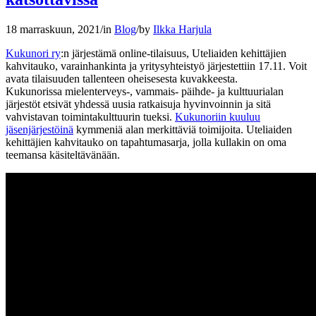
18 marraskuun, 2021
/
in
Blog
/
by
Ilkka Harjula
Kukunori ry
:n järjestämä online-tilaisuus, Uteliaiden kehittäjien
kahvitauko, varainhankinta ja yritysyhteistyö järjestettiin 17.11. Voit
avata tilaisuuden tallenteen oheisesesta kuvakkeesta.
Kukunorissa mielenterveys-, vammais- päihde- ja kulttuurialan
järjestöt etsivät yhdessä uusia ratkaisuja hyvinvoinnin ja sitä
vahvistavan toimintakulttuurin tueksi.
Kukunoriin kuuluu
jäsenjärjestöinä
kymmeniä alan merkittäviä toimijoita. Uteliaiden
kehittäjien kahvitauko on tapahtumasarja, jolla kullakin on oma
teemansa käsiteltävänään.