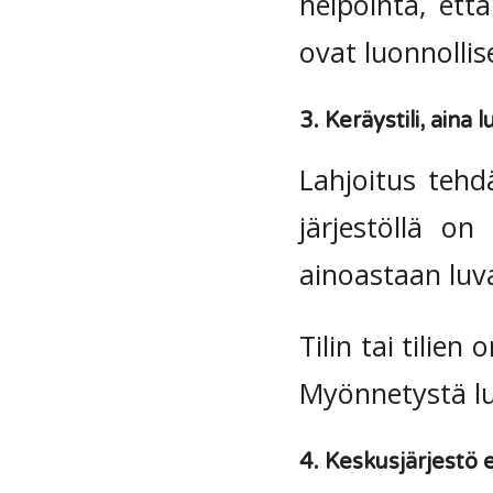
helpointa, että
ovat luonnollise
3. Keräystili, aina l
Lahjoitus tehdä
järjestöllä on
ainoastaan luva
Tilin tai tilie
Myönnetystä lu
4. Keskusjärjestö el