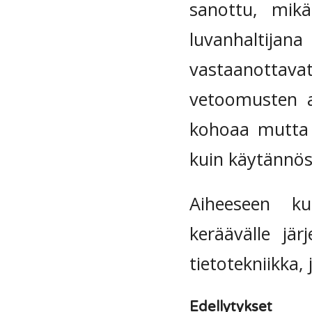
sanottu, mikä
luvanhaltijana
vastaanottavat 
vetoomusten av
kohoaa mutta k
kuin käytännös
Aiheeseen ku
keräävälle järj
tietotekniikka,
Edellytykset