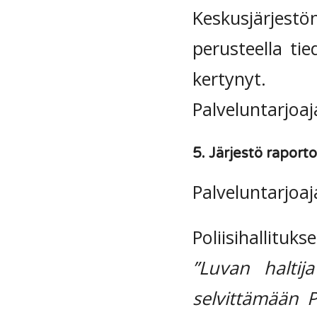
Keskusjärjest
perusteella tie
kertynyt.
Palveluntarjoaja
5. Järjestö raportoi
Palveluntarjoaj
Poliisihallituks
”Luvan haltij
selvittämään Po