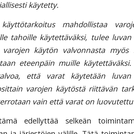
allisesti käytetty.
käyttötarkoitus mahdollistaa varoj
le tahoille käytettäväksi, tulee luvan 
varojen käytön valvonnasta myös s
taan eteenpäin muille käytettäväksi.
alvoa, että varat käytetään luvan 
ittain varojen käytöstä riittävän tarka
 kerrotaan vain että varat on luovutettu 
tämä edellyttää selkeän toimintama
an ja järjestöjen välille. Tätä toiminta