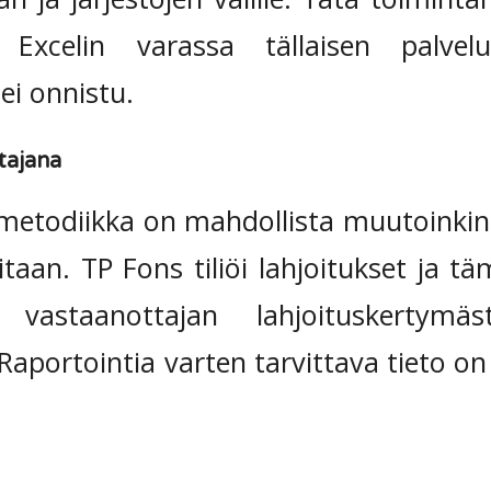
 Excelin varassa tällaisen palvel
ei onnistu.
tajana
n metodiikka on mahdollista muutoinkin 
itaan. TP Fons tiliöi lahjoitukset ja t
 vastaanottajan lahjoituskertym
 Raportointia varten tarvittava tieto on 