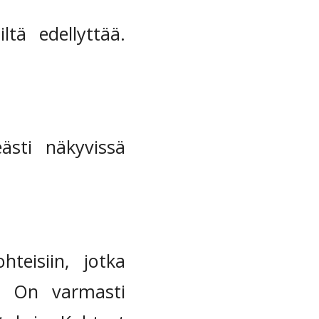
ltä edellyttää.
ästi näkyvissä
hteisiin, jotka
in. On varmasti