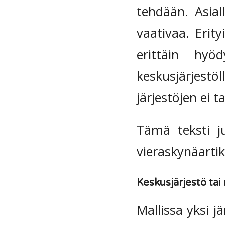
tehdään. Asial
vaativaa. Erity
erittäin hyö
keskusjärjest
järjestöjen ei 
Tämä teksti j
vieraskynäartik
Keskusjärjestö tai
Mallissa yksi 