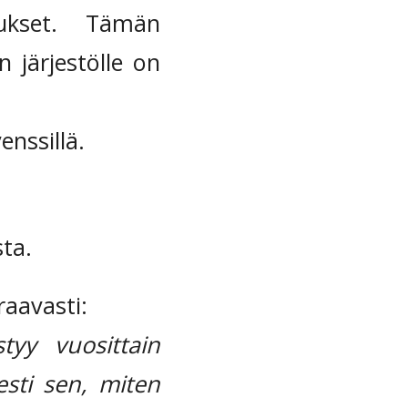
itukset. Tämän
n järjestölle on
enssillä.
sta.
raavasti:
tyy vuosittain
sesti sen, miten