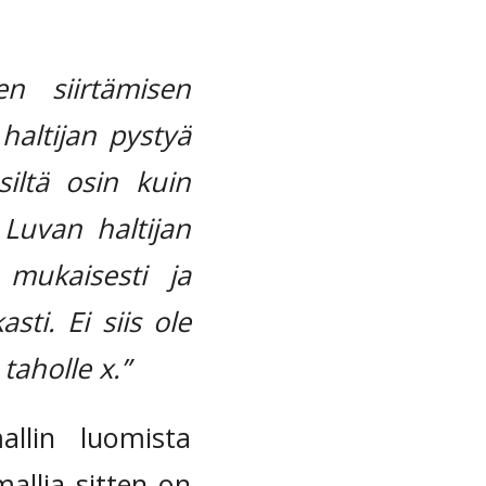
en siirtämisen
haltijan pystyä
iltä osin kuin
 Luvan haltijan
mukaisesti ja
sti. Ei siis ole
taholle x.”
llin luomista
mallia sitten on