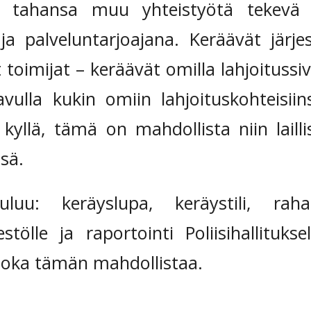
 tahansa muu yhteistyötä tekevä j
 ja palveluntarjoajana. Keräävät järje
toimijat – keräävät omilla lahjoitussivu
ulla kukin omiin lahjoituskohteisii
yllä, tämä on mahdollista niin laillise
sä.
uluu: keräyslupa, keräystili, raha
estölle ja raportointi Poliisihallitukse
 joka tämän mahdollistaa.