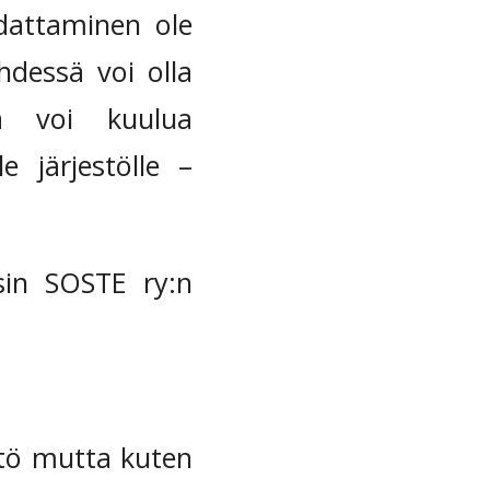
udattaminen ole
yhdessä voi olla
pa voi kuulua
 järjestölle –
sin SOSTE ry:n
stö mutta kuten