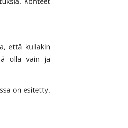
ituksia. Kohteet
a, että kullakin
ää olla vain ja
ssa on esitetty.