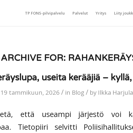
TP FONS-pilvipalvelu
Palvelut
Yritys
Liity jouk
 ARCHIVE FOR:
RAHANKERÄYS
räyslupa, useita kerääjiä – kyllä,
/
/
19 tammikuun, 2026
in
Blog
by
Ilkka Harjula
detä, että useampi järjestö voi 
aa. Tietopiiri selvitti Poliisihallitu