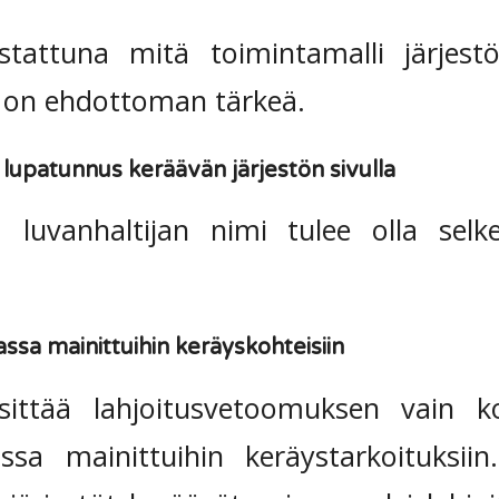
stattuna mitä toimintamalli järjestöi
 on ehdottoman tärkeä.
 lupatunnus keräävän järjestön sivulla
 luvanhaltijan nimi tulee olla selke
ssa mainittuihin keräyskohteisiin
sittää lahjoitusvetoomuksen vain ko
assa mainittuihin keräystarkoituksi