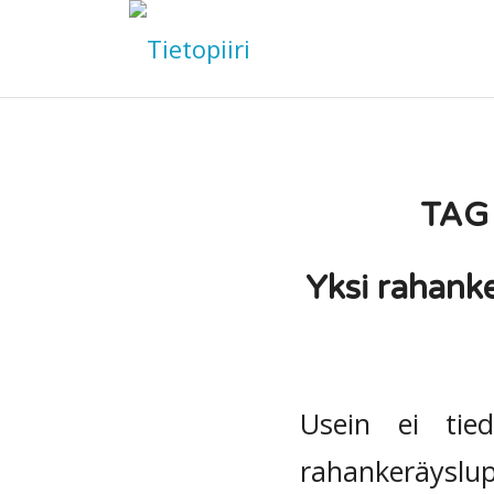
TAG
Yksi rahanke
Usein ei tie
rahankeräyslup