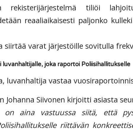
ön rekisterijärjestelmä tiliöi lahjo
detään reaaliaikaisesti paljonko kulleki
 siirtää varat järjestöille sovitulla frekv
 luvanhaltijalle, joka raportoi Poliisihallitukselle
a, luvanhaltija vastaa vuosiraportoinni
en Johanna Siivonen kirjoitti asiasta seu
a on aina vastuussa siitä, että pys
liisihallitukselle riittävän konkreetti