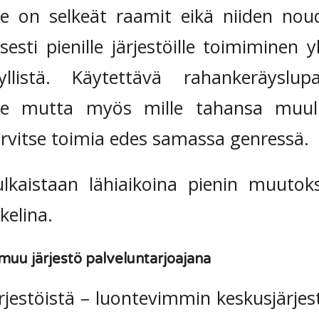
le on selkeät raamit eikä niiden no
isesti pienille järjestöille toimiminen 
dyllistä. Käytettävä rahankeräyslu
ölle mutta myös mille tahansa muulle
tarvitse toimia edes samassa genressä.
ulkaistaan lähiaikoina pienin muutok
kelina.
 muu järjestö palveluntarjoajana
järjestöistä – luontevimmin keskusjärje