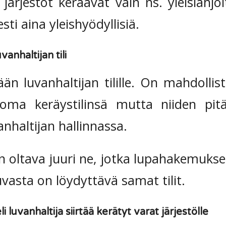
 järjestöt keräävät vain ns. yleislahjo
sti aina yleishyödyllisiä.
uvanhaltijan tili
än luvanhaltijan tilille. On mahdollist
 oma keräystilinsä mutta niiden pit
nhaltijan hallinnassa.
n on oltava juuri ne, jotka lupahakemukse
vasta on löydyttävä samat tilit.
i luvanhaltija siirtää kerätyt varat järjestölle