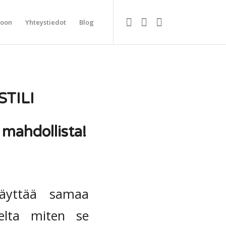
koon
Yhteystiedot
Blog
TILI
 mahdollista!
käyttää samaa
kselta miten se