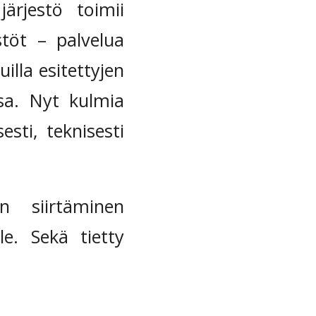
ärjestö toimii
stöt – palvelua
illa esitettyjen
nsa. Nyt kulmia
sti, teknisesti
n siirtäminen
lle. Sekä tietty