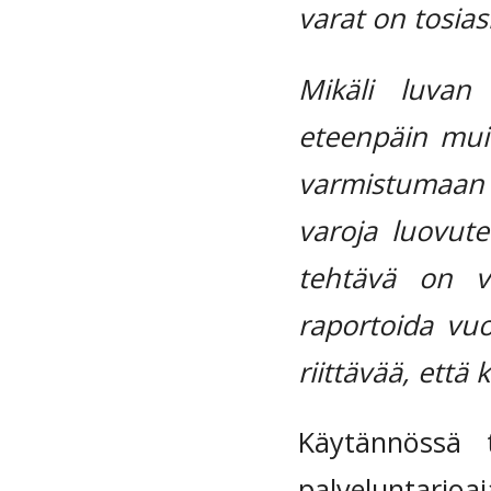
varat on tosiasi
Mikäli luvan 
eteenpäin muil
varmistumaan 
varoja luovute
tehtävä on v
raportoida vuos
riittävää, että
Käytännössä 
palveluntarjoaj