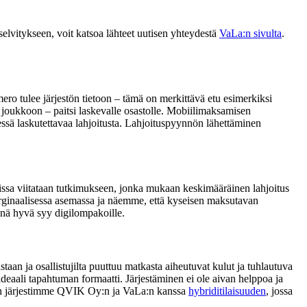
selvitykseen, voit katsoa lähteet uutisen yhteydestä
VaLa:n sivulta
.
ero tulee järjestön tietoon – tämä on merkittävä etu esimerkiksi
n joukkoon – paitsi laskevalle osastolle. Mobiilimaksamisen
essä laskutettavaa lahjoitusta. Lahjoituspyynnön lähettäminen
lissa viitataan tutkimukseen, jonka mukaan keskimääräinen lahjoitus
marginaalisessa asemassa ja näemme, että kyseisen maksutavan
inä hyvä syy digilompakoille.
taan ja osallistujilta puuttuu matkasta aiheutuvat kulut ja tuhlautuva
deaali tapahtuman formaatti. Järjestäminen ei ole aivan helppoa ja
iljan järjestimme QVIK Oy:n ja VaLa:n kanssa
hybriditilaisuuden
, jossa