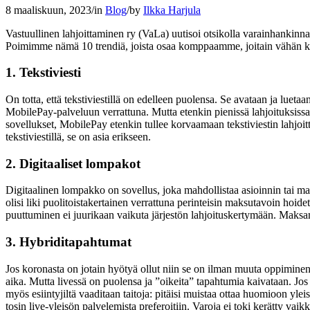
8 maaliskuun, 2023
/
in
Blog
/
by
Ilkka Harjula
Vastuullinen lahjoittaminen ry (VaLa) uutisoi otsikolla varainhankinnan
Poimimme nämä 10 trendiä, joista osaa komppaamme, joitain vähän 
1. Tekstiviesti
On totta, että tekstiviestillä on edelleen puolensa. Se avataan ja lue
MobilePay-palveluun verrattuna. Mutta etenkin pienissä lahjoituksissa 
sovellukset, MobilePay etenkin tullee korvaamaan tekstiviestin lahjoi
tekstiviestillä, se on asia erikseen.
2. Digitaaliset lompakot
Digitaalinen lompakko on sovellus, joka mahdollistaa asioinnin tai ma
olisi liki puolitoistakertainen verrattuna perinteisin maksutavoin ho
puuttuminen ei juurikaan vaikuta järjestön lahjoituskertymään. Maksam
3. Hybriditapahtumat
Jos koronasta on jotain hyötyä ollut niin se on ilman muuta oppiminen o
aika. Mutta livessä on puolensa ja ”oikeita” tapahtumia kaivataan. Jo
myös esiintyjiltä vaaditaan taitoja: pitäisi muistaa ottaa huomioon y
tosin live-yleisön palvelemista preferoitiin. Varoja ei toki kerätty vaik