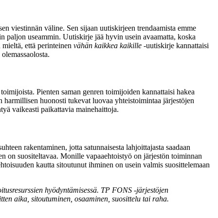
sen viestinnän väline. Sen sijaan uutiskirjeen trendaamista emme
taisiin paljon useammin. Uutiskirje jää hyvin usein avaamatta, koska
 mieltä, että perinteinen
vähän kaikkea kaikille
-uutiskirje kannattaisi
n olemassaolosta.
 toimijoista. Pienten saman genren toimijoiden kannattaisi hakea
 harmillisen huonosti tukevat luovaa yhteistoimintaa järjestöjen
yä vaikeasti paikattavia mainehaittoja.
hteen rakentaminen, jotta satunnaisesta lahjoittajasta saadaan
n on suositeltavaa. Monille vapaaehtoistyö on järjestön toiminnan
aehtoisuuden kautta sitoutunut ihminen on usein valmis suosittelemaan
joitusresurssien hyödyntämisessä. TP FONS -järjestöjen
tten aika, sitoutuminen, osaaminen, suosittelu tai raha.