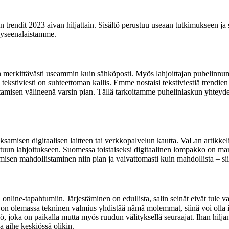
 trendit 2023 aivan hiljattain. Sisältö perustuu useaan tutkimukseen ja 
kyseenalaistamme.
taan merkittävästi useammin kuin sähköposti. Myös lahjoittajan puhelinnum
tekstiviesti on suhteettoman kallis. Emme nostaisi tekstiviestiä trendie
ttamisen välineenä varsin pian. Tällä tarkoitamme puhelinlaskun yhteyd
ksamisen digitaalisen laitteen tai verkkopalvelun kautta. VaLan artikke
idettuun lahjoitukseen. Suomessa toistaiseksi digitaalinen lompakko on 
isen mahdollistaminen niin pian ja vaivattomasti kuin mahdollista – si
nline-tapahtumiin. Järjestäminen on edullista, salin seinät eivät tule vas
s on olemassa tekninen valmius yhdistää nämä molemmat, siinä voi olla i
leisö, joka on paikalla mutta myös ruudun välityksellä seuraajat. Ihan h
ka aihe keskiössä olikin.