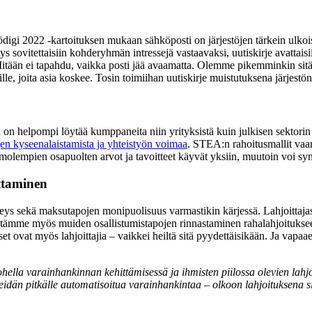
tödigi 2022 -kartoituksen mukaan sähköposti on järjestöjen tärkein ulkoi
ärjestys sovitettaisiin kohderyhmän intressejä vastaavaksi, uutiskirje avat
. Mitään ei tapahdu, vaikka posti jää avaamatta. Olemme pikemminkin sitä
iille, joita asia koskee. Tosin toimiihan uutiskirje muistutuksena järjestö
n on helpompi löytää kumppaneita niin yrityksistä kuin julkisen sektorin
en kyseenalaistamista ja yhteistyön voimaa
. STEA:n rahoitusmallit vaan
olempien osapuolten arvot ja tavoitteet käyvät yksiin, muutoin voi synt
ttaminen
eys sekä maksutapojen monipuolisuus varmastikin kärjessä. Lahjoittajasu
estämme myös muiden osallistumistapojen rinnastaminen rahalahjoituksee
t ovat myös lahjoittajia – vaikkei heiltä sitä pyydettäisikään. Ja vapa
ohella varainhankinnan kehittämisessä ja ihmisten piilossa olevien lah
heidän pitkälle automatisoitua varainhankintaa – olkoon lahjoituksena si