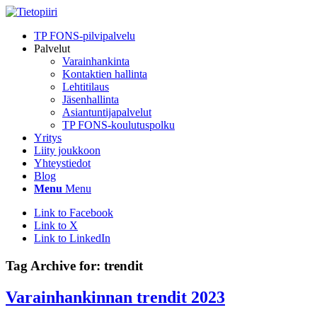
TP FONS-pilvipalvelu
Palvelut
Varainhankinta
Kontaktien hallinta
Lehtitilaus
Jäsenhallinta
Asiantuntijapalvelut
TP FONS-koulutuspolku
Yritys
Liity joukkoon
Yhteystiedot
Blog
Menu
Menu
Link to Facebook
Link to X
Link to LinkedIn
Tag Archive for:
trendit
Varainhankinnan trendit 2023