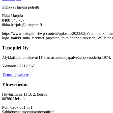
Ilkka Harjula
0400-545 767
ilkka.harjula@tietopiiri.fi
https://www.tietopiiri.fi/wp-content/uploads/2023/02/Varainhankinnan
logo_kaikki_mita_tarvitset_jarjeston_toiminnanohjaukseen_WEB.pn
Tietopiiri Oy
Älykkäät ja luotettavat IT-alan asiantuntijapalvelut jo vuodesta 1974.
Y-tunnus 0721299-7
Tietosuojaseloste
Yhteystiedot
Höyläämötie 11 B, 2. kerros
00380 Helsinki
Puh: 0207 631 631
Sähköposti: myynti(at)tietopiiri.fi