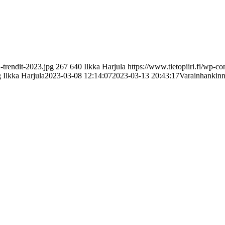
-trendit-2023.jpg
267
640
Ilkka Harjula
https://www.tietopiiri.fi/wp-c
g
Ilkka Harjula
2023-03-08 12:14:07
2023-03-13 20:43:17
Varainhankinn