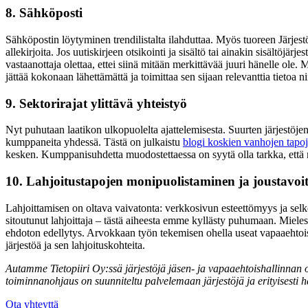
8. Sähköposti
Sähköpostin löytyminen trendilistalta ilahduttaa. Myös tuoreen Järjes
allekirjoita. Jos uutiskirjeen otsikointi ja sisältö tai ainakin sisältöj
vastaanottaja olettaa, ettei siinä mitään merkittävää juuri hänelle ole
jättää kokonaan lähettämättä ja toimittaa sen sijaan relevanttia tietoa n
9. Sektorirajat ylittävä yhteistyö
Nyt puhutaan laatikon ulkopuolelta ajattelemisesta. Suurten järjestöje
kumppaneita yhdessä. Tästä on julkaistu
blogi koskien vanhojen tapoj
kesken. Kumppanisuhdetta muodostettaessa on syytä olla tarkka, että m
10. Lahjoitustapojen monipuolistaminen ja joustavoi
Lahjoittamisen on oltava vaivatonta: verkkosivun esteettömyys ja selk
sitoutunut lahjoittaja – tästä aiheesta emme kyllästy puhumaan. Miel
ehdoton edellytys. Arvokkaan työn tekemisen ohella useat vapaaehtoise
järjestöä ja sen lahjoituskohteita.
Autamme Tietopiiri Oy:ssä järjestöjä jäsen- ja vapaaehtoishallinnan 
toiminnanohjaus on suunniteltu palvelemaan järjestöjä ja erityisesti 
Ota yhteyttä