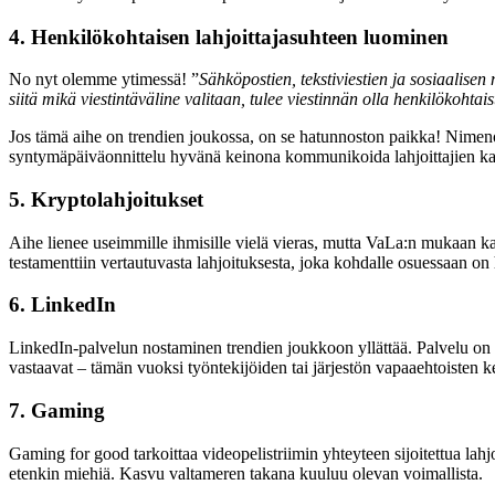
4. Henkilökohtaisen lahjoittajasuhteen luominen
No nyt olemme ytimessä! ”
Sähköpostien, tekstiviestien ja sosiaalisen
siitä mikä viestintäväline valitaan, tulee viestinnän olla henkilökoht
Jos tämä aihe on trendien joukossa, on se hatunnoston paikka! Nimenom
syntymäpäiväonnittelu hyvänä keinona kommunikoida lahjoittajien kanssa
5. Kryptolahjoitukset
Aihe lienee useimmille ihmisille vielä vieras, mutta VaLa:n mukaan k
testamenttiin vertautuvasta lahjoituksesta, joka kohdalle osuessaan o
6. LinkedIn
LinkedIn-palvelun nostaminen trendien joukkoon yllättää. Palvelu on 
vastaavat – tämän vuoksi työntekijöiden tai järjestön vapaaehtoisten k
7. Gaming
Gaming for good tarkoittaa videopelistriimin yhteyteen sijoitettua lah
etenkin miehiä. Kasvu valtameren takana kuuluu olevan voimallista.