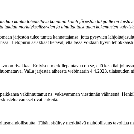
 median kautta toteutettava kommunikointi järjestön tukijoille on loistav
aista tukijan merkityksellisyyden ja ainutlaatuisuuden kokemusten vahvist
aan järjestön tulee tuntea kannattajansa, jotta pysyvien lahjoittajasu
. Tietopiirin asiakkaat tietävät, että tässä voidaan hyvin tehokkaasti k
asvu on rivakkaa. Erityisen merkillepantavaa on se, että keskilahjoit
n huomattava. VaLa järjestää aiheesta webinaarin 4.4.2023, tilaisuuden 
paikkansa vakiinnuttanut ns. vakavamman viestinnän välineenä. Henkilö
eskusteluavaukset ovat tärkeitä.
joitusmahdollisuutta. Tähän sisältyy merkittävä mahdollisuus tavoittaa 