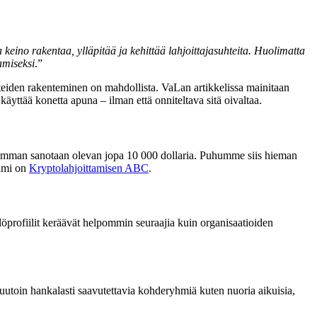
a keino rakentaa, ylläpitää ja kehittää lahjoittajasuhteita. Huolimatta
amiseksi
.”
hteiden rakenteminen on mahdollista. VaLan artikkelissa mainitaan
äyttää konetta apuna – ilman että onniteltava sitä oivaltaa.
ussumman sanotaan olevan jopa 10 000 dollaria. Puhumme siis hieman
nimi on
Kryptolahjoittamisen ABC
.
profiilit keräävät helpommin seuraajia kuin organisaatioiden
muutoin hankalasti saavutettavia kohderyhmiä kuten nuoria aikuisia,