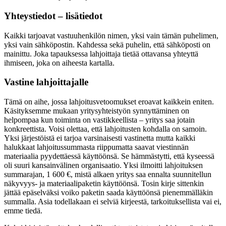
Yhteystiedot – lisätiedot
Kaikki tarjoavat vastuuhenkilön nimen, yksi vain tämän puhelimen,
yksi vain sähköpostin. Kahdessa sekä puhelin, että sähköposti on
mainittu. Joka tapauksessa lahjoittaja tietää ottavansa yhteyttä
ihmiseen, joka on aiheesta kartalla.
Vastine lahjoittajalle
Tämä on aihe, jossa lahjoitusvetoomukset eroavat kaikkein eniten.
Käsityksemme mukaan yritysyhteistyön synnyttäminen on
helpompaa kun toiminta on vastikkeellista – yritys saa jotain
konkreettista. Voisi olettaa, että lahjoitusten kohdalla on samoin.
Yksi järjestöistä ei tarjoa varsinaisesti vastinetta mutta kaikki
halukkaat lahjoitussummasta riippumatta saavat viestinnän
materiaalia pyydettäessä käyttöönsä. Se hämmästytti, että kyseessä
oli suuri kansainvälinen organisaatio. Yksi ilmoitti lahjoituksen
summarajan, 1 600 €, mistä alkaen yritys saa ennalta suunnitellun
näkyvyys- ja materiaalipaketin käyttöönsä. Tosin kirje sittenkin
jättää epäselväksi voiko paketin saada käyttöönsä pienemmälläkin
summalla. Asia todellakaan ei selviä kirjeestä, tarkoituksellista vai ei,
emme tiedä.