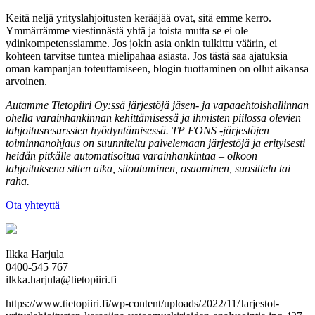
Keitä neljä yrityslahjoitusten kerääjää ovat, sitä emme kerro.
Ymmärrämme viestinnästä yhtä ja toista mutta se ei ole
ydinkompetenssiamme. Jos jokin asia onkin tulkittu väärin, ei
kohteen tarvitse tuntea mielipahaa asiasta. Jos tästä saa ajatuksia
oman kampanjan toteuttamiseen, blogin tuottaminen on ollut aikansa
arvoinen.
Autamme Tietopiiri Oy:ssä järjestöjä jäsen- ja vapaaehtoishallinnan
ohella varainhankinnan kehittämisessä ja ihmisten piilossa olevien
lahjoitusresurssien hyödyntämisessä. TP FONS -järjestöjen
toiminnanohjaus on suunniteltu palvelemaan järjestöjä ja erityisesti
heidän pitkälle automatisoitua varainhankintaa – olkoon
lahjoituksena sitten aika, sitoutuminen, osaaminen, suosittelu tai
raha.
Ota yhteyttä
Ilkka Harjula
0400-545 767
ilkka.harjula@tietopiiri.fi
https://www.tietopiiri.fi/wp-content/uploads/2022/11/Jarjestot-