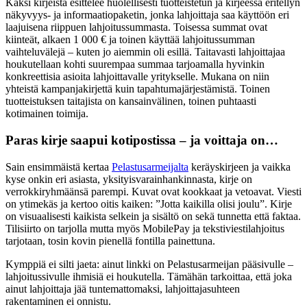
Kaksi kirjeistä esittelee huolellisesti tuotteistetun ja kirjeessä eritellyn
näkyvyys- ja informaatiopaketin, jonka lahjoittaja saa käyttöön eri
laajuisena riippuen lahjoitussummasta. Toisessa summat ovat
kiinteät, alkaen 1 000 € ja toinen käyttää lahjoitussumman
vaihteluvälejä – kuten jo aiemmin oli esillä. Taitavasti lahjoittajaa
houkutellaan kohti suurempaa summaa tarjoamalla hyvinkin
konkreettisia asioita lahjoittavalle yritykselle. Mukana on niin
yhteistä kampanjakirjettä kuin tapahtumajärjestämistä. Toinen
tuotteistuksen taitajista on kansainvälinen, toinen puhtaasti
kotimainen toimija.
Paras kirje saapui kotipostissa – ja voittaja on…
Sain ensimmäistä kertaa
Pelastusarmeijalta
keräyskirjeen ja vaikka
kyse onkin eri asiasta, yksityisvarainhankinnasta, kirje on
verrokkiryhmäänsä parempi. Kuvat ovat kookkaat ja vetoavat. Viesti
on ytimekäs ja kertoo oitis kaiken: ”Jotta kaikilla olisi joulu”. Kirje
on visuaalisesti kaikista selkein ja sisältö on sekä tunnetta että faktaa.
Tilisiirto on tarjolla mutta myös MobilePay ja tekstiviestilahjoitus
tarjotaan, tosin kovin pienellä fontilla painettuna.
Kymppiä ei silti jaeta: ainut linkki on Pelastusarmeijan pääsivulle –
lahjoitussivulle ihmisiä ei houkutella. Tämähän tarkoittaa, että joka
ainut lahjoittaja jää tuntemattomaksi, lahjoittajasuhteen
rakentaminen ei onnistu.