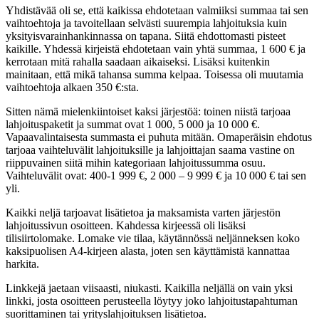
Yhdistävää oli se, että kaikissa ehdotetaan valmiiksi summaa tai sen
vaihtoehtoja ja tavoitellaan selvästi suurempia lahjoituksia kuin
yksityisvarainhankinnassa on tapana. Siitä ehdottomasti pisteet
kaikille. Yhdessä kirjeistä ehdotetaan vain yhtä summaa, 1 600 € ja
kerrotaan mitä rahalla saadaan aikaiseksi. Lisäksi kuitenkin
mainitaan, että mikä tahansa summa kelpaa. Toisessa oli muutamia
vaihtoehtoja alkaen 350 €:sta.
Sitten nämä mielenkiintoiset kaksi järjestöä: toinen niistä tarjoaa
lahjoituspaketit ja summat ovat 1 000, 5 000 ja 10 000 €.
Vapaavalintaisesta summasta ei puhuta mitään. Omaperäisin ehdotus
tarjoaa vaihteluvälit lahjoituksille ja lahjoittajan saama vastine on
riippuvainen siitä mihin kategoriaan lahjoitussumma osuu.
Vaihteluvälit ovat: 400-1 999 €, 2 000 – 9 999 € ja 10 000 € tai sen
yli.
Kaikki neljä tarjoavat lisätietoa ja maksamista varten järjestön
lahjoitussivun osoitteen. Kahdessa kirjeessä oli lisäksi
tilisiirtolomake. Lomake vie tilaa, käytännössä neljänneksen koko
kaksipuolisen A4-kirjeen alasta, joten sen käyttämistä kannattaa
harkita.
Linkkejä jaetaan viisaasti, niukasti. Kaikilla neljällä on vain yksi
linkki, josta osoitteen perusteella löytyy joko lahjoitustapahtuman
suorittaminen tai yrityslahjoituksen lisätietoa.