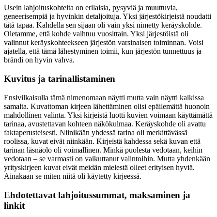
Usein lahjoituskohteita on erilaisia, pysyviä ja muuttuvia,
geneerisempiä ja hyvinkin detaljoituja. Yksi järjestökirjeistä noudatti
tätä tapaa. Kahdella sen sijaan oli vain yksi nimetty keräyskohde.
Oletamme, että kohde vaihtuu vuosittain. Yksi järjestöistä oli
valinnut keräyskohteekseen järjestön varsinaisen toiminnan. Voisi
ajatella, että tämä lähestyminen toimii, kun järjestön tunnettuus ja
brändi on hyvin vahva.
Kuvitus ja tarinallistaminen
Ensivilkaisulla tämä nimenomaan näytti mutta vain näytti kaikissa
samalta. Kuvattoman kirjeen lähettäminen olisi epäilemättä huonoin
mahdollinen valinta. Yksi kirjeistä luotti kuvien voimaan käyttämättä
tarinaa, avustettavan kohteen näkökulmaa. Keräyskohde oli avattu
faktaperusteisesti. Niinikään yhdessä tarina oli merkittävässä
roolissa, kuvat eivät niinkään. Kirjeistä kahdessa sekä kuvan että
tarinan läsnäolo oli voimallinen. Minkä puolesta vedotaan, keihin
vedotaan – se varmasti on vaikuttanut valintoihin. Mutta yhdenkään
yrityskirjeen kuvat eivät meidän mielestä olleet erityisen hyviä.
Ainakaan se miten niitä oli käytetty kirjeessä.
Ehdotettavat lahjoitussummat, maksaminen ja
linkit