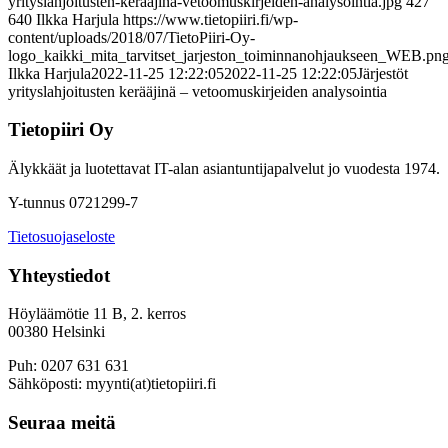
yrityslahjoitusten-keraajina-vetoomuskirjeiden-analysointia.jpg
427
640
Ilkka Harjula
https://www.tietopiiri.fi/wp-
content/uploads/2018/07/TietoPiiri-Oy-
logo_kaikki_mita_tarvitset_jarjeston_toiminnanohjaukseen_WEB.pn
Ilkka Harjula
2022-11-25 12:22:05
2022-11-25 12:22:05
Järjestöt
yrityslahjoitusten kerääjinä – vetoomuskirjeiden analysointia
Tietopiiri Oy
Älykkäät ja luotettavat IT-alan asiantuntijapalvelut jo vuodesta 1974.
Y-tunnus 0721299-7
Tietosuojaseloste
Yhteystiedot
Höyläämötie 11 B, 2. kerros
00380 Helsinki
Puh: 0207 631 631
Sähköposti: myynti(at)tietopiiri.fi
Seuraa meitä