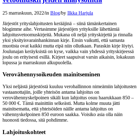
25 marraskuun, 2022
/
in
Blog
/
by
Ilkka Harjula
Järjestöt yrityslahjoitusten kerääjinä – siinä tämänkertainen
blogimme aihe. Vertasimme järjestöjen yrityksille lähettämiä
lahjoitusvetoomuskirjeitä. Mukana oli neljä yrityskirjettä ja rinnalla
yksi yksityisvarainhankinnan kirje. Ensin vaikutti, että samasta
muotista ovat kaikki mutta eipä niin ollutkaan. Paraskin kirje löytyi.
Joulunajan keräyksistä on kyse, vaikka vain yhdessä yrityskirjeessä
joulu on erityisesti esillä. Kirjeet saapuivat varsin aikaisin, lokakuun
lopussa ja marraskuun alkupuolella.
Verovähennysoikeuden mainitseminen
Yksi neljästä järjestöstä kuuluu verohallinnon nimeämiin lahjoitusten
vastaanottajiin, joille yhteisön antama lahjoitus on
verovähennyskelpoinen sikäli kun lahjoitus osuu haarukkaan 850 –
50 000 €. Tämä mainittiin selkeästi. Mutta kolme muuta jätti
mainitsematta, että yhteisöiden näille antama lahjoitus on
vähennyskelpoinen 850 euroon saakka. Voisiko asia olla näin
huonosti tiedossa, sitä pohdimme.
Lahjoituskohteet