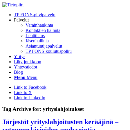
TP FONS-pilvipalvelu
Palvelut
Varainhankinta
Kontaktien hallinta
Lehtitilaus
Jäsenhallinta
Asiantuntijapalvelut
TP FONS-koulutuspolku
Yritys
Liity joukkoon
Yhteystiedot
Blog
Menu
Menu
Link to Facebook
Link to X
Link to LinkedIn
Tag Archive for:
yrityslahjoitukset
Järjestöt yrityslahjoitusten kerääjinä –
vetoomuskirjeiden analysointia