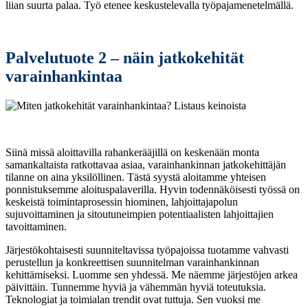
liian suurta palaa. Työ etenee keskustelevalla työpajamenetelmällä.
Palvelutuote 2 – näin jatkokehität
varainhankintaa
Siinä missä aloittavilla rahankerääjillä on keskenään monta
samankaltaista ratkottavaa asiaa, varainhankinnan jatkokehittäjän
tilanne on aina yksilöllinen. Tästä syystä aloitamme yhteisen
ponnistuksemme aloituspalaverilla. Hyvin todennäköisesti työssä on
keskeistä toimintaprosessin hiominen, lahjoittajapolun
sujuvoittaminen ja sitoutuneimpien potentiaalisten lahjoittajien
tavoittaminen.
Järjestökohtaisesti suunniteltavissa työpajoissa tuotamme vahvasti
perustellun ja konkreettisen suunnitelman varainhankinnan
kehittämiseksi. Luomme sen yhdessä. Me näemme järjestöjen arkea
päivittäin. Tunnemme hyviä ja vähemmän hyviä toteutuksia.
Teknologiat ja toimialan trendit ovat tuttuja. Sen vuoksi me