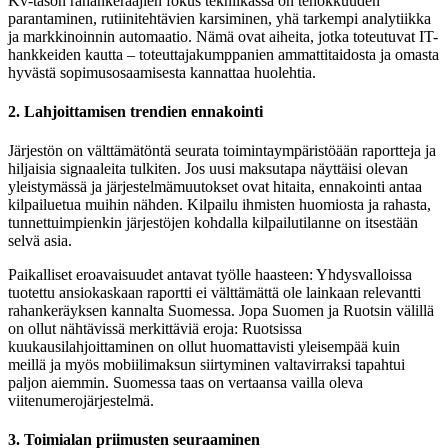
Kv-tason rahankerääjien fokus tekniikassa on tehokkuuden
parantaminen, rutiinitehtävien karsiminen, yhä tarkempi analytiikka
ja markkinoinnin automaatio. Nämä ovat aiheita, jotka toteutuvat IT-
hankkeiden kautta – toteuttajakumppanien ammattitaidosta ja omasta
hyvästä sopimusosaamisesta kannattaa huolehtia.
2. Lahjoittamisen trendien ennakointi
Järjestön on välttämätöntä seurata toimintaympäristöään raportteja ja
hiljaisia signaaleita tulkiten. Jos uusi maksutapa näyttäisi olevan
yleistymässä ja järjestelmämuutokset ovat hitaita, ennakointi antaa
kilpailuetua muihin nähden. Kilpailu ihmisten huomiosta ja rahasta,
tunnettuimpienkin järjestöjen kohdalla kilpailutilanne on itsestään
selvä asia.
Paikalliset eroavaisuudet antavat työlle haasteen: Yhdysvalloissa
tuotettu ansiokaskaan raportti ei välttämättä ole lainkaan relevantti
rahankeräyksen kannalta Suomessa. Jopa Suomen ja Ruotsin välillä
on ollut nähtävissä merkittäviä eroja: Ruotsissa
kuukausilahjoittaminen on ollut huomattavisti yleisempää kuin
meillä ja myös mobiilimaksun siirtyminen valtavirraksi tapahtui
paljon aiemmin. Suomessa taas on vertaansa vailla oleva
viitenumerojärjestelmä.
3. Toimialan priimusten seuraaminen