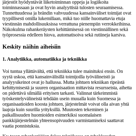
järjestöt hyödyntävät liiketoiminnan oppeja ja logiikoita
toiminnassaan ja ovat hyvin analyyttisiä tulosten seuraamisessa.
Tunnettuudessa ja brändin vahvuudessa kansainväliset toimijat ovat
tyypillisesti omilla lukemillaan, mikä tuo niille huomattavia etuja
viestinnän mahdollisuuksissa verrattuna pienempiin verrokkeihinsa.
Näkokulma rahankeräysten kehittämisessä on viestinnällinen sekä
työprosessia edelleen hiova, automatisoiva sekä rutiineja karsiva.
Keskity näihin aiheisiin
1. Analytiikka, automatiikka ja tekniikka
Voi tuntua yllättävältä, että tekniikka tulee mainituksi ensin. On
syytä uskoa, että kansainvälisillä toimijoilla työvälineistö ja
analyysikeinot ovat jo hallussa. Mutta johtuen tekniikan ripeästä
kehittymisestä ja suuren organisaation mittavista resursseista, aihetta
on pidettävä silmällä erityisen tarkasti. Valinnat tärkeimmistä
työskentelyvälineistä tehdään usein muualla kuin Suomessa ja
organisaatioiden koosta johtuen, järjestelmät voivat olla aivan yhtä
laajoja kuin suurilla yrityksillä. Muutosten tekeminen ja
paikallisuuden huomioiden esimerkiksi suomalaisen
pankkijärjestelmän yhteensopivuuden varmistamiseksi saattavat
vaatia ponnistuksia.