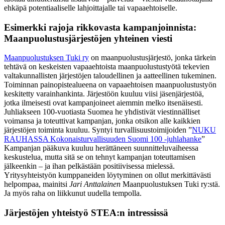
ehkäpä potentiaaliselle lahjoittajalle tai vapaaehtoiselle.
Esimerkki rajoja rikkovasta kampanjoinnista:
Maanpuolustusjärjestöjen yhteinen viesti
Maanpuolustuksen Tuki ry
on maanpuolustusjärjestö, jonka tärkein
tehtävä on keskeisten vapaaehtoista maanpuolustustyötä tekevien
valtakunnallisten järjestöjen taloudellinen ja aatteellinen tukeminen.
Toiminnan painopistealueena on vapaaehtoisen maanpuolustustyön
keskitetty varainhankinta. Järjestöön kuuluu viisi jäsenjärjestöä,
jotka ilmeisesti ovat kampanjoineet aiemmin melko itsenäisesti.
Juhliakseen 100-vuotiasta Suomea he yhdistivät viestinnälliset
voimansa ja toteuttivat kampanjan, jonka otsikon alle kaikkien
järjestöjen toiminta kuuluu. Syntyi turvallisuustoimijoiden ”
NUKU
RAUHASSA Kokonaisturvallisuuden Suomi 100 -juhlahanke
”
Kampanjan pääkuva kuuluu herättäneen suunnitteluvaiheessa
keskustelua, mutta sitä se on tehnyt kampanjan toteuttamisen
jälkeenkin – ja ihan pelkästään positiivisessa mielessä.
Yritysyhteistyön kumppaneiden löytyminen on ollut merkittävästi
helpompaa, mainitsi
Jari Anttalainen
Maanpuolustuksen Tuki ry:stä.
Ja myös raha on liikkunut uudella tempolla.
Järjestöjen yhteistyö STEA:n intressissä