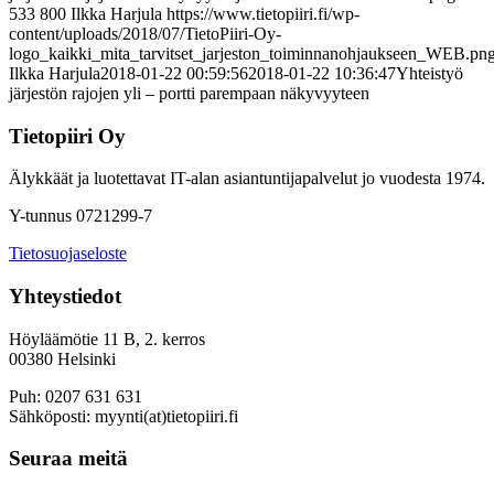
533
800
Ilkka Harjula
https://www.tietopiiri.fi/wp-
content/uploads/2018/07/TietoPiiri-Oy-
logo_kaikki_mita_tarvitset_jarjeston_toiminnanohjaukseen_WEB.pn
Ilkka Harjula
2018-01-22 00:59:56
2018-01-22 10:36:47
Yhteistyö
järjestön rajojen yli – portti parempaan näkyvyyteen
Tietopiiri Oy
Älykkäät ja luotettavat IT-alan asiantuntijapalvelut jo vuodesta 1974.
Y-tunnus 0721299-7
Tietosuojaseloste
Yhteystiedot
Höyläämötie 11 B, 2. kerros
00380 Helsinki
Puh: 0207 631 631
Sähköposti: myynti(at)tietopiiri.fi
Seuraa meitä