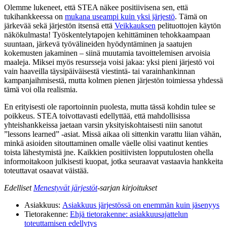
Olemme lukeneet, että STEA näkee positiivisena sen, että
tukihankkeessa on
mukana useampi kuin yksi järjestö
. Tämä on
järkevää sekä järjestön itsensä että
Veikkauksen
pelituottojen käytön
näkökulmasta! Työskentelytapojen kehittäminen tehokkaampaan
suuntaan, järkevä työvälineiden hyödyntäminen ja saatujen
kokemusten jakaminen – siinä muutamia tavoittelemisen arvoisia
maaleja. Miksei myös resursseja voisi jakaa: yksi pieni järjestö voi
vain haaveilla täysipäiväisestä viestintä- tai varainhankinnan
kampanjaihmisestä, mutta kolmen pienen järjestön toimiessa yhdessä
tämä voi olla realismia.
En erityisesti ole raportoinnin puolesta, mutta tässä kohdin tulee se
poikkeus. STEA toivottavasti edellyttää, että mahdollisissa
yhteishankkeissa jaetaan varsin yksityiskohtaisesti niin sanotut
”lessons learned” -asiat. Missä aikaa oli sittenkin varattu liian vähän,
minkä asioiden sitouttaminen omalle väelle olisi vaatinut kenties
toista lähestymistä jne. Kaikkien positiivisten lopputulosten ohella
informoitakoon julkisesti kuopat, jotka seuraavat vastaavia hankkeita
toteuttavat osaavat väistää.
Edelliset
Menestyvät järjestöt
-sarjan kirjoitukset
Asiakkuus:
Asiakkuus järjestössä on enemmän kuin jäsenyys
Tietorakenne:
Ehjä tietorakenne: asiakkuusajattelun
toteuttamisen edellytys