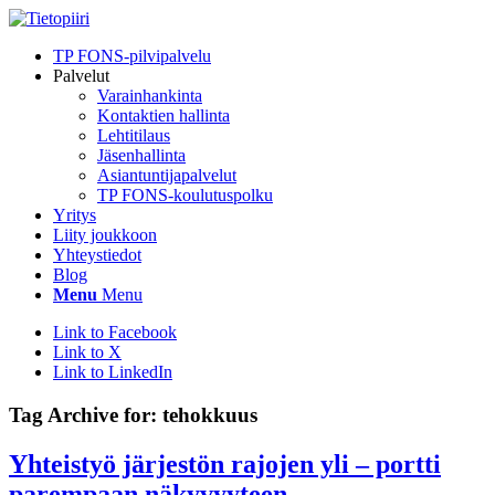
TP FONS-pilvipalvelu
Palvelut
Varainhankinta
Kontaktien hallinta
Lehtitilaus
Jäsenhallinta
Asiantuntijapalvelut
TP FONS-koulutuspolku
Yritys
Liity joukkoon
Yhteystiedot
Blog
Menu
Menu
Link to Facebook
Link to X
Link to LinkedIn
Tag Archive for:
tehokkuus
Yhteistyö järjestön rajojen yli – portti
parempaan näkyvyyteen