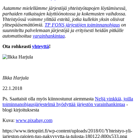
Autamme mielellämme järjestöjä yhteistyötapojen löytämisessä,
parhaiden ratkaisujen käyttöönotossa ja kokemusten vaihdossa.
Yhteistyössä voimme ylittää esteitä, jotka kullekin yksin olisivat
ylitsepääsemättömiä.
TP FONS järjestöjen toiminnanohjaus
on
suunniteltu palvelemaan järjestöjä ja erityisesti heidän pitkälle
automatisoitua
varainhankintaa
.
Ota rohkeasti
yhteyttä
!
Ilkka Harjula
22.1.2018
Ps. Saattaisit olla myös kiinnostunut aiemmasta
Neljä vinkkiä, joilla
toiminnanohjausjärjestelmä hyödyttää järjestön varainhankintaa
-
blogi kirjoituksesta
Kuva:
www.pixabay.com
https://www.tietopiiri.fi/wp-content/uploads/2018/01/Yhteistyo-yli-
jarjeston-rajojen-tuo-nakyvyytta-ja-tulosta-180122-800x533.png