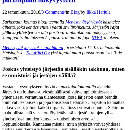
22 tammikuun, 2018
/
3 Comments
/
in
Blog
/
by
Ilkka Harjula
Sarjassaan kolmas blogi teemalla
Menestyvät järjestöt
käsittelee
aihetta, joka kenties eniten vaatii siviilirohkeutta. Järjestön
rajat
ylittävä yhteistyö
voi olla portti varainhankinnan näkyvyyteen,
kumppanirahoitukseen / sponsorirahaan ja jopa
STEA
:n tukeen.
Menestyvät järjestöt – tapahtuma
järjestetään 14-15. helmikuuta
Helsingissä.
TietoPiiri Oy
yksi tapahtuman pääsponsoreista. Tule
mukaan!
Joskus yhteistyö järjestön sisälläkin takkuaa, miten
se onnistuisi järjestöjen välillä?
Vastaus kysymykseen: hyvin
ennakkoluulottomalla
ajattelulla.
Järjestö on luultavasti viestinnällisesti vahvempi toimiessaan
yhtenäisesti verrattuna tilanteeseen, jossa järjestön omat brändit
toimivat itsenäisesti ja jopa toisistaan tietämättä. Järjestön kannattaa
hakea viesti, johon kaikki organisaatiossa voivat sitoutua. Sekin on
mahdollista, että viesti on löydettävissä järjestön rajojen yli –
–
yhteistyössä muiden kanssa
uutisoimisen arvoisella
lopputuloksella. Kannattaa miettiä, miten järjestöt voivat yhdessä
tuottaa ainutkertaista lisäarvoa – palvelua – viestin vastaanottajalla