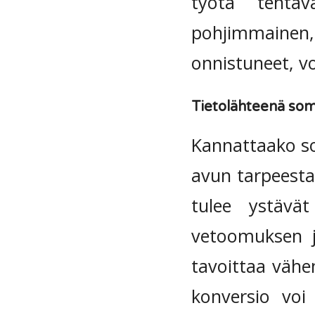
työtä tehtäv
pohjimmainen,
onnistuneet, vo
Tietolähteenä some
Kannattaako so
avun tarpeesta
tulee ystävä
vetoomuksen j
tavoittaa väh
konversio voi