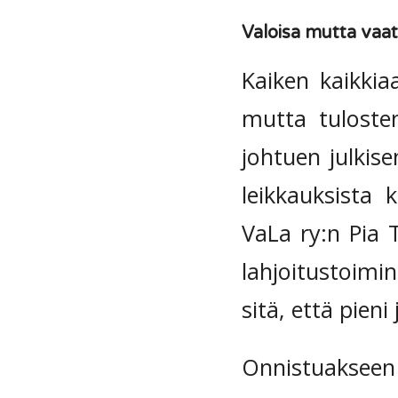
Valoisa mutta vaa
Kaiken kaikkia
mutta tuloste
johtuen julkis
leikkauksista k
VaLa ry:n Pia
lahjoitustoimi
sitä, että pien
Onnistuakseen