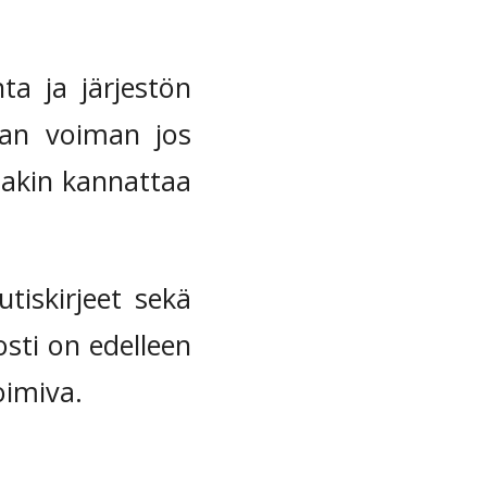
ta ja järjestön
nan voiman jos
inakin kannattaa
tiskirjeet sekä
osti on edelleen
oimiva.