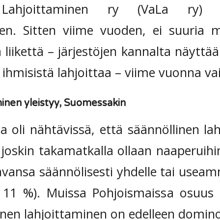
 Lahjoittaminen ry (VaLa ry) p
neen. Sitten viime vuoden, ei suuria
liikettä – järjestöjen kannalta näyttää
hmisistä lahjoittaa – viime vuonna vai
minen yleistyy, Suomessakin
a oli nähtävissä, että säännöllinen la
 joskin takamatkalla ollaan naaperuih
avansa säännölisesti yhdelle tai useamm
 11 %). Muissa Pohjoismaissa osuus
inen lahjoittaminen on edelleen domino