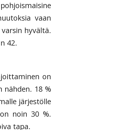
ohjoismaisine
 muutoksia vaan
 varsin hyvältä.
n 42.
hjoittaminen on
in nähden. 18 %
alle järjestölle
 on noin 30 %.
iva tapa.