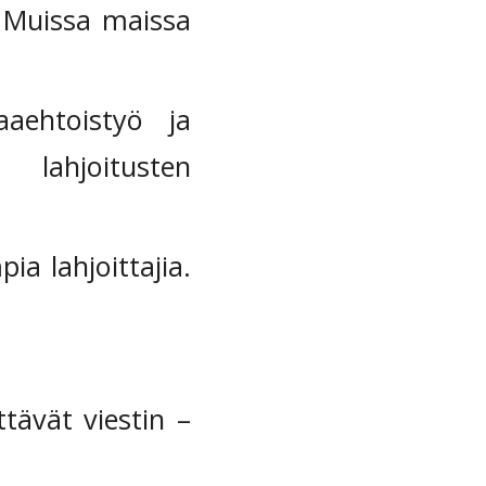
 Muissa maissa
aehtoistyö ja
 lahjoitusten
a lahjoittajia.
tävät viestin –