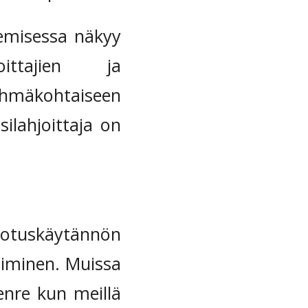
kemisessa näkyy
ittajien ja
hmäkohtaiseen
ilahjoittaja on
erotuskäytännön
siminen. Muissa
enre kun meillä