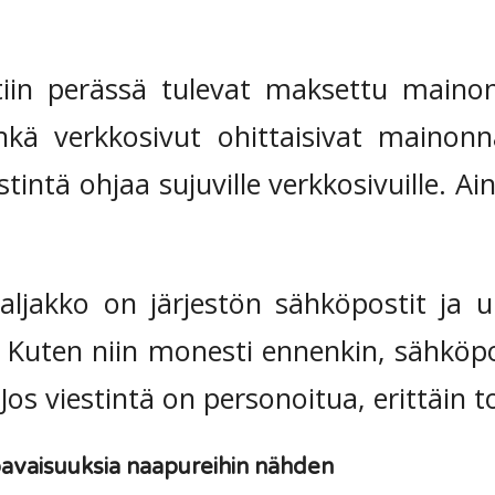
iin perässä tulevat maksettu mainon
Ehkä verkkosivut ohittaisivat mainon
intä ohjaa sujuville verkkosivuille. A
aljakko on järjestön sähköpostit ja uu
t. Kuten niin monesti ennenkin, sähköp
 Jos viestintä on personoitua, erittäin t
avaisuuksia naapureihin nähden