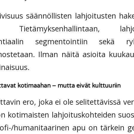
tiivisuus säännöllisten lahjoitusten ha
Tietämyksenhallintaan, lahjo
otentiaalin segmentointiin sekä ry
nostetaan. Ilman näitä asioita kuukaus
inaisuus.
ttavat kotimaahan – mutta eivät kulttuuriin
avin ero, joka ei ole selitettävissä v
on kotimaisten lahjoituskohteiden suo
ofi-/humanitaarinen apu on tärkein g