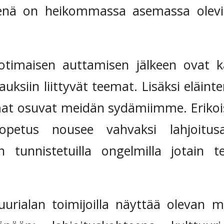
senä on heikommassa asemassa olevi
otimaisen auttamisen jälkeen ovat k
auksiin liittyvät teemat. Lisäksi eläinte
at osuvat meidän sydämiimme. Erikois
opetus nousee vahvaksi lahjoitusai
n tunnistetuilla ongelmilla jotain t
tuurialan toimijoilla näyttää oleva