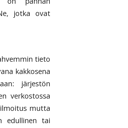
uri on pahnan
Ne, jotka ovat
vahvemmin tieto
hvana kakkosena
an: järjestön
en verkostossa
ilmoitus mutta
 edullinen tai