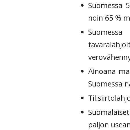
Suomessa 50
noin 65 % m
Suomessa o
tavaralah
verovähenny
Ainoana maa
Suomessa na
Tilisiirtolah
Suomalaiset
paljon usea