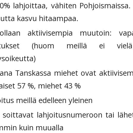
% lahjoittaa, vähiten Pohjoismaissa.
utta kasvu hitaampaa.
llaan aktiivisempia muutoin: vapa
joitukset (huom meillä ei vielä
soikeutta)
na Tanskassa miehet ovat aktiivisempi
iset 57 %, miehet 43 %
joitus meillä edelleen yleinen
 soittavat lahjoitusnumeroon tai lähet
mmin kuin muualla