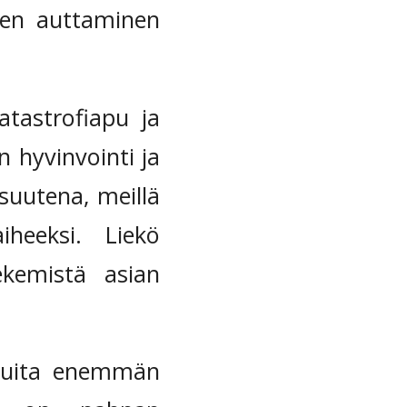
en auttaminen
atastrofiapu ja
n hyvinvointi ja
uutena, meillä
heeksi. Liekö
ekemistä asian
n muita enemmän