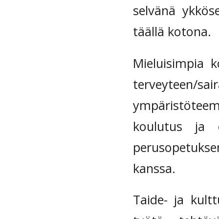
selvänä ykkö
täällä kotona.
Mieluisimpia k
terveyteen/sair
ympäristöteem
koulutus ja 
perusopetukse
kanssa.
Taide- ja kult