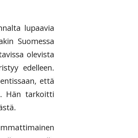
nnalta lupaavia
nakin Suomessa
avissa olevista
ristyy edelleen.
ntissaan, että
. Hän tarkoitti
ästä.
 ammattimainen