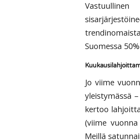
Vastuullinen
sisarjärjestöi
trendinomaista 
Suomessa 50% i
Kuukausilahjoitta
Jo viime vuonn
yleistymässä –
kertoo lahjoitt
(viime vuonna
Meillä satunna