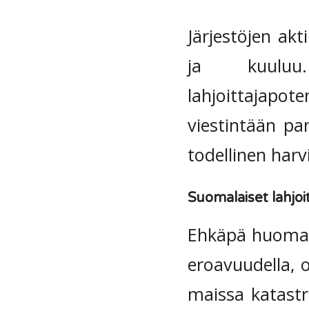
Järjestöjen ak
ja kuuluu. 
lahjoittajap
viestintään pa
todellinen harv
Suomalaiset lahjoi
Ehkäpä huomatt
eroavuudella, 
maissa katastr