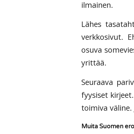
ilmainen.
Lähes tasataht
verkkosivut. 
osuva someviest
yrittää.
Seuraava pariv
fyysiset kirjee
toimiva väline.
Muita Suomen ero