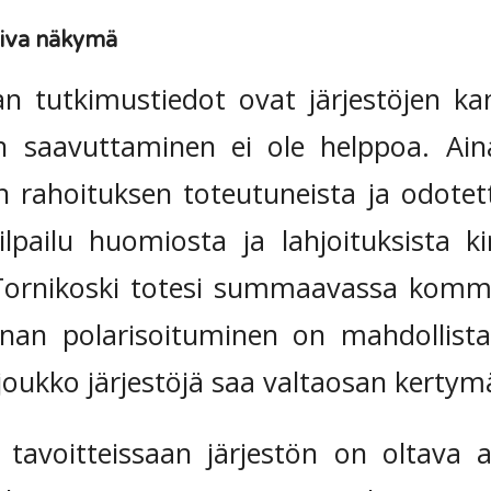
tiva näkymä
an tutkimustiedot ovat järjestöjen ka
n saavuttaminen ei ole helppoa. Ai
en rahoituksen toteutuneista ja odotett
ilpailu huomiosta ja lahjoituksista ki
 Tornikoski totesi summaavassa komme
nnan polarisoituminen on mahdollista
i joukko järjestöjä saa valtaosan kertym
 tavoitteissaan järjestön on oltava