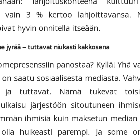
änään: lahjoituskohteena kulttu
 vain 3 % kertoo lahjoittavansa. 
ivat hyvin onnitella itseään.
 jyrää – tuttavat niukasti kakkosena
mepresenssiin panostaa? Kyllä! Yhä 
 on saatu sosiaalisesta mediasta. Va
t ja tuttavat. Nämä tukevat toisia
ulkaisu järjestöön sitoutuneen ihmis
emmän ihmisiä kuin maksetun median 
 olla huikeasti parempi. Ja some on