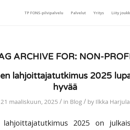
TP FONS-pilvipalvelu
Palvelut
Yritys
Liity jouk
AG ARCHIVE FOR:
NON-PROF
n lahjoittajatutkimus 2025 lupaa
hyvää
/
/
21 maaliskuun, 2025
in
Blog
by
Ilkka Harjula
 lahjoittajatutkimus 2025 on julkais