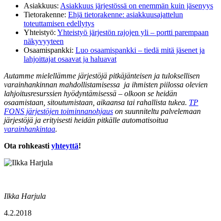
Asiakkuus:
Asiakkuus järjestössä on enemmän kuin jäsenyys
Tietorakenne:
Ehjä tietorakenne: asiakkuusajattelun
toteuttamisen edellytys
Yhteistyö:
Yhteistyö järjestön rajojen yli – portti parempaan
näkyvyyteen
Osaamispankki:
Luo osaamispankki – tiedä mitä jäsenet ja
lahjoittajat osaavat ja haluavat
Autamme mielellämme järjestöjä pitkäjänteisen ja tuloksellisen
varainhankinnan mahdollistamisessa ja ihmisten piilossa olevien
lahjoitusresurssien hyödyntämisessä – olkoon se heidän
osaamistaan, sitoutumistaan, aikaansa tai rahallista tukea.
TP
FONS järjestöjen toiminnanohjaus
on suunniteltu palvelemaan
järjestöjä ja erityisesti heidän pitkälle automatisoitua
varainhankintaa
.
Ota rohkeasti
yhteyttä
!
Ilkka Harjula
4.2.2018