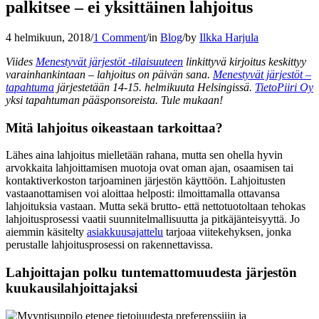
palkitsee – ei yksittäinen lahjoitus
4 helmikuun, 2018
/
1 Comment
/
in
Blog
/
by
Ilkka Harjula
Viides
Menestyvät järjestöt -tilaisuuteen
linkittyvä kirjoitus keskittyy
varainhankintaan – lahjoitus on päivän sana.
Menestyvät järjestöt –
tapahtuma
järjestetään 14-15. helmikuuta Helsingissä.
TietoPiiri Oy
yksi tapahtuman pääsponsoreista. Tule mukaan!
Mitä lahjoitus oikeastaan tarkoittaa?
Lähes aina lahjoitus mielletään rahana, mutta sen ohella hyvin
arvokkaita lahjoittamisen muotoja ovat oman ajan, osaamisen tai
kontaktiverkoston tarjoaminen järjestön käyttöön. Lahjoitusten
vastaanottamisen voi aloittaa helposti: ilmoittamalla ottavansa
lahjoituksia vastaan. Mutta sekä brutto- että nettotuotoltaan tehokas
lahjoitusprosessi vaatii suunnitelmallisuutta ja pitkäjänteisyyttä. Jo
aiemmin käsitelty
asiakkuusajattelu
tarjoaa viitekehyksen, jonka
perustalle lahjoitusprosessi on rakennettavissa.
Lahjoittajan polku tuntemattomuudesta järjestön
kuukausilahjoittajaksi