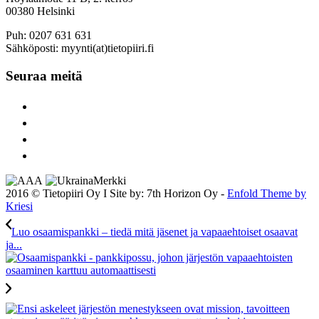
00380 Helsinki
Puh: 0207 631 631
Sähköposti: myynti(at)tietopiiri.fi
Seuraa meitä
2016 © Tietopiiri Oy I Site by: 7th Horizon Oy -
Enfold Theme by
Kriesi
Luo osaamispankki – tiedä mitä jäsenet ja vapaaehtoiset osaavat
ja...