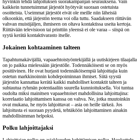
hyvinkin tehdä lahjoituksen suorakampanjan seurauksena. Vain
kaikkein tunnetuimmat järjestöt hyötyvät suoraan ostetuista
osoitteista. Useimmat järjestöt eivät ole meille niin läheisiä
olkoonkin, että järjestön teema voi olla tuttu. Saadakseen riittävän
vahvan muistijäljen, ihmiseen on oltava kontaktissa useita kertoja.
Riittävään televisioon tai printtiin yleensä ei ole varaa – siispä on
syytä kerätä kontaktivarasto itselle.
Jokainen kohtaaminen talteen
Tapahtumakävijällä, vapaaehtoistyöntekijällä ja uutiskirjeen tilaajalla
on jo paikka mielessään järjestölle. Todennäköisesti se on myös
positiivinen. He ovat hurjasti todennäköisempiä lahjoittajia kuin
ostetun markkinoinnin kohdepoiminnan ihmiset. Siitä syystä
järjestön kannattaa kerätä kaikki mahdolliset kontaktit talteen ja
suhtautua ryhmän potentiaaliin suurella kunnioituksella. Voi tuntua
oudolta miksi mainitsen vapaaehtoiset mahdollisina lahjoittajina:
korrelaatio lahjoittamisen kanssa on vahva. Ne, jotka muutoinkin
ovat mukana, he myös lahjoittavat – asia on heille tärkeä. Jos
lahjoitusta ei suoraan pyydetä, tehtäköön lahjoittaminen ainakin
mahdollisimman helpoksi.
Polku lahjoittajaksi
Lahjoittajan polku on asiakkuuden kehittämisen polku. Houkuttele