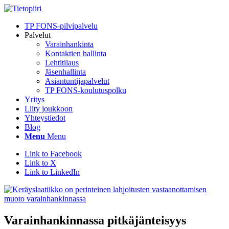
TP FONS-pilvipalvelu
Palvelut
Varainhankinta
Kontaktien hallinta
Lehtitilaus
Jäsenhallinta
Asiantuntijapalvelut
TP FONS-koulutuspolku
Yritys
Liity joukkoon
Yhteystiedot
Blog
Menu
Menu
Link to Facebook
Link to X
Link to LinkedIn
Varainhankinnassa pitkäjänteisyys