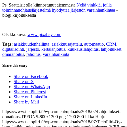
Ps. Saattaisit olla kiinnostunut aiemmasta
Neljä vinkkiä, joilla
toiminnanohjausjärjestelmä hyödyttää järjestön varainhankintaa
-
blogi kirjoituksesta
Otsikkokuva:
www.pixabay.com
Tags:
asiakkuudenhallinta
,
asiakkuusajattelu
,
automaatio
,
CRM
,
digitalisointi
,
järjestö
,
kertalahjoitus
,
kuukausilahjoitus
,
lahjoitukset
,
omarahoitus
,
rahoitus
,
varainhankinta
Share this entry
Share on Facebook
Share on X
Share on WhatsApp
Share on Pinterest
Share on LinkedIn
Share by Mail
https://www.tietopiiri.fi/wp-content/uploads/2018/02/Lahjoitukset-
donations-TPFONS-800x1200.png
1200
800
Ilkka Harjula
https://www.tietopiiri.fi/wp-content/uploads/2018/07/TietoPiiri-Oy-
logo_kaikki_mita_tarvitset_jarjeston_toiminnanohjaukseen_WEB.pn