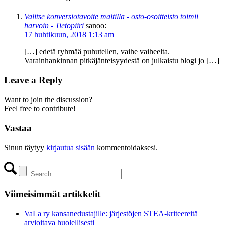
Valitse konversiotavoite maltilla - osto-osoitteisto toimii
harvoin - Tietopiiri
sanoo:
17 huhtikuun, 2018 1:13 am
[…] edetä ryhmää puhutellen, vaihe vaiheelta.
Varainhankinnan pitkäjänteisyydestä on julkaistu blogi jo […]
Leave a Reply
Want to join the discussion?
Feel free to contribute!
Vastaa
Sinun täytyy
kirjautua sisään
kommentoidaksesi.
Viimeisimmät artikkelit
VaLa ry kansanedustajille: järjestöjen STEA-kriteereitä
arvioitava huolellisesti