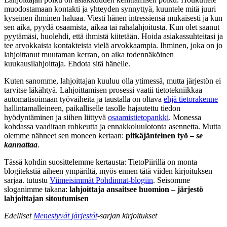
muodostamaan kontakti ja yhteyden synnyttyä, kuuntele mitä juuri
kyseinen ihminen haluaa. Viesti hänen intressiensä mukaisesti ja kun
sen aika, pyydä osaamista, aikaa tai rahalahjoitusta. Kun olet saanut
pyytämäsi, huolehdi, että ihmistä kiitetään. Hoida asiakassuhteitasi ja
tee arvokkaista kontakteista vielä arvokkaampia. Ihminen, joka on jo
lahjoittanut muutaman kerran, on aika todennäköinen
kuukausilahjoittaja. Ehdota sitä hänelle.
Kuten sanomme, lahjoittajan kuuluu olla ytimessä, mutta järjestön ei
tarvitse läkähtyä. Lahjoittamisen prosessi vaatii tietotekniikkaa
automatisoimaan työvaiheita ja taustalla on oltava
ehjä tietorakenne
hallintamalleineen, paikalliselle tasolle hajautettu tiedon
hyödyntäminen ja siihen liittyvä
osaamistietopankki
. Monessa
kohdassa vaaditaan rohkeutta ja ennakkoluulotonta asennetta. Mutta
olemme nähneet sen moneen kertaan:
pitkäjänteinen työ –
se
kannattaa
.
Tässä kohdin suosittelemme kertausta: TietoPiirillä on monta
blogitekstiä aiheen ympäriltä, myös ennen tätä viiden kirjoituksen
sarjaa. tutustu
Viimeisimmät Pohdinnat-blogiin
. Seisomme
sloganimme takana:
lahjoittaja ansaitsee huomion – järjestö
lahjoittajan sitoutumisen
Edelliset
Menestyvät järjestöt
-sarjan kirjoitukset