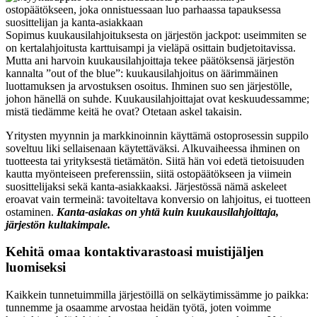
Sopimus kuukausilahjoituksesta on järjestön jackpot: useimmiten se
on kertalahjoitusta karttuisampi ja vieläpä osittain budjetoitavissa.
Mutta ani harvoin kuukausilahjoittaja tekee päätöksensä järjestön
kannalta ”out of the blue”: kuukausilahjoitus on äärimmäinen
luottamuksen ja arvostuksen osoitus. Ihminen suo sen järjestölle,
johon hänellä on suhde. Kuukausilahjoittajat ovat keskuudessamme;
mistä tiedämme keitä he ovat? Otetaan askel takaisin.
Yritysten myynnin ja markkinoinnin käyttämä ostoprosessin suppilo
soveltuu liki sellaisenaan käytettäväksi. Alkuvaiheessa ihminen on
tuotteesta tai yrityksestä tietämätön. Siitä hän voi edetä tietoisuuden
kautta myönteiseen preferenssiin, siitä ostopäätökseen ja viimein
suosittelijaksi sekä kanta-asiakkaaksi. Järjestössä nämä askeleet
eroavat vain termeinä: tavoiteltava konversio on lahjoitus, ei tuotteen
ostaminen.
Kanta-asiakas on yhtä kuin kuukausilahjoittaja,
järjestön kultakimpale.
Kehitä omaa kontaktivarastoasi muistijäljen
luomiseksi
Kaikkein tunnetuimmilla järjestöillä on selkäytimissämme jo paikka:
tunnemme ja osaamme arvostaa heidän työtä, joten voimme