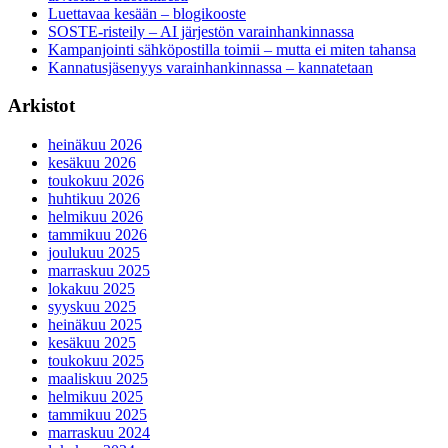
Luettavaa kesään – blogikooste
SOSTE-risteily – AI järjestön varainhankinnassa
Kampanjointi sähköpostilla toimii – mutta ei miten tahansa
Kannatusjäsenyys varainhankinnassa – kannatetaan
Arkistot
heinäkuu 2026
kesäkuu 2026
toukokuu 2026
huhtikuu 2026
helmikuu 2026
tammikuu 2026
joulukuu 2025
marraskuu 2025
lokakuu 2025
syyskuu 2025
heinäkuu 2025
kesäkuu 2025
toukokuu 2025
maaliskuu 2025
helmikuu 2025
tammikuu 2025
marraskuu 2024