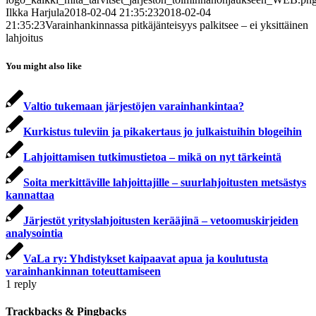
Ilkka Harjula
2018-02-04 21:35:23
2018-02-04
21:35:23
Varainhankinnassa pitkäjänteisyys palkitsee – ei yksittäinen
lahjoitus
You might also like
Valtio tukemaan järjestöjen varainhankintaa?
Kurkistus tuleviin ja pikakertaus jo julkaistuihin blogeihin
Lahjoittamisen tutkimustietoa – mikä on nyt tärkeintä
Soita merkittäville lahjoittajille – suurlahjoitusten metsästys
kannattaa
Järjestöt yrityslahjoitusten kerääjinä – vetoomuskirjeiden
analysointia
VaLa ry: Yhdistykset kaipaavat apua ja koulutusta
varainhankinnan toteuttamiseen
1
reply
Trackbacks & Pingbacks