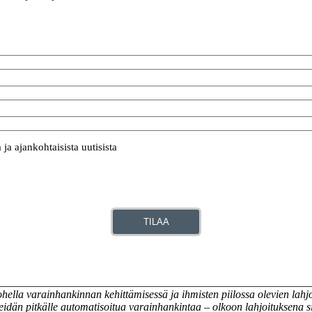
ja ajankohtaisista uutisista
TILAA
________________________________________________________
ohella varainhankinnan kehittämisessä ja ihmisten piilossa olevien lah
eidän pitkälle automatisoitua varainhankintaa – olkoon lahjoituksena si