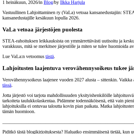
1 heinäkuun, 2026
/
in
Blog
/
by
Ilkka Harjula
Vastuullinen Lahjoittaminen ry (VaLa) vetoaa kansanedustajiin: STEA-a
kansanedustajille kesäkuun lopulla 2026.
VaLa vetoaa järjestöjen puolesta
STEA-rahoituksen leikkauksista on ymmärrettävästi uutisoitu ja keskus
varakkuus, mitä se merkitsee järjestölle ja miten se tulee huomioida 
Lue VaLa:n vetoomus
tästä
.
Lahjoitusten laajentuva verovähennysoikeus tukee jä
Verovähennysoikeus laajenee vuoden 2027 alusta – sittenkin. Vaikka as
tässä
.
Jotta järjestö voi tarjota mahdollisuuden yksityishenkilöille lahjoitusv
tarkoiteta taulukkolaskentaa. Pidämme todennäköisenä, että vain pien
lahjoituksilla ei ontuvaa taloutta kovin pian paikata. Matka lahjoitust
tämän huomioon.
_______________________________________________________
Piditkö tästä blogikirjoituksesta? Haluatko ensimmäisenä tietää, kun uu