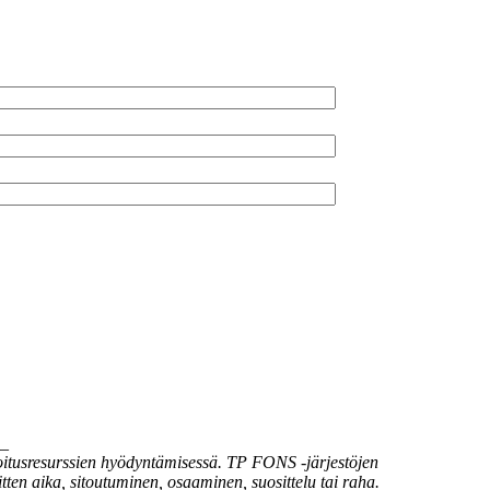
_
joitusresurssien hyödyntämisessä. TP FONS -järjestöjen
tten aika, sitoutuminen, osaaminen, suosittelu tai raha.