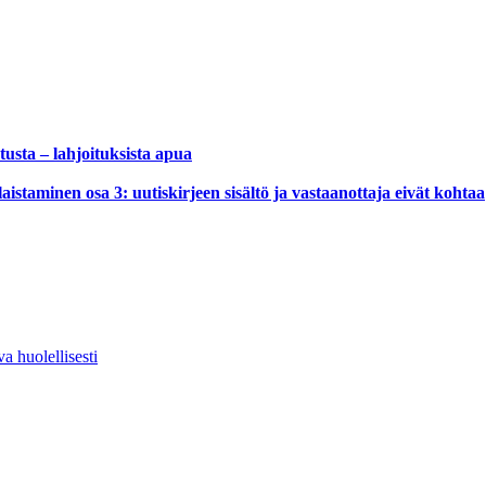
usta – lahjoituksista apua
istaminen osa 3: uutiskirjeen sisältö ja vastaanottaja eivät kohtaa
a huolellisesti