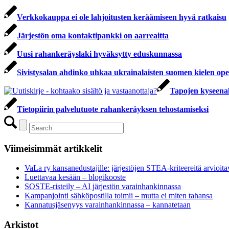
Verkkokauppa ei ole lahjoitusten keräämiseen hyvä ratkaisu
Järjestön oma kontaktipankki on aarreaitta
Uusi rahankeräyslaki hyväksytty eduskunnassa
Sivistysalan ahdinko uhkaa ukrainalaisten suomen kielen opet
Tapojen kyseenala
Tietopiirin palvelutuote rahankeräyksen tehostamiseksi
Viimeisimmät artikkelit
VaLa ry kansanedustajille: järjestöjen STEA-kriteereitä arvioitav
Luettavaa kesään – blogikooste
SOSTE-risteily – AI järjestön varainhankinnassa
Kampanjointi sähköpostilla toimii – mutta ei miten tahansa
Kannatusjäsenyys varainhankinnassa – kannatetaan
Arkistot