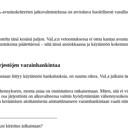
vustuskriteerien jatkovalmistelussa on arvioitava huolellisesti varalli
teltu tänä kesänä paljon. VaLa:n vetoomuksessa ei oteta kantaa avustust
avustuksista päätettäessä – siitä tässä ansiokkaassa ja käytännön koke
rjestöjen varainhankintaa
iaan liittyy käytännön hankaluuksia, on suunta oikea. VaLa julkaisi ti
ähennykseen, monta asiaa on onnistuttava ratkaisemaan. Miten, sitä ei vie
i osa järjestöistä on alkuvaiheessa valmis hyödyntämään vähennysoikeud
en keräämisen aloittamisesta ammattimaiseen varainhankintaan vaatii niin
_________________________
si kirjoitus julkaistaan?