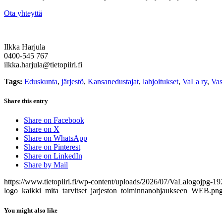
Ota yhteyttä
Ilkka Harjula
0400-545 767
ilkka.harjula@tietopiiri.fi
Tags:
Eduskunta
,
järjestö
,
Kansanedustajat
,
lahjoitukset
,
VaLa ry
,
Vas
Share this entry
Share on Facebook
Share on X
Share on WhatsApp
Share on Pinterest
Share on LinkedIn
Share by Mail
https://www.tietopiiri.fi/wp-content/uploads/2026/07/VaLalogojpg-
logo_kaikki_mita_tarvitset_jarjeston_toiminnanohjaukseen_WEB.pn
You might also like