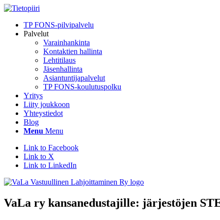
TP FONS-pilvipalvelu
Palvelut
Varainhankinta
Kontaktien hallinta
Lehtitilaus
Jäsenhallinta
Asiantuntijapalvelut
TP FONS-koulutuspolku
Yritys
Liity joukkoon
Yhteystiedot
Blog
Menu
Menu
Link to Facebook
Link to X
Link to LinkedIn
VaLa ry kansanedustajille: järjestöjen STEA