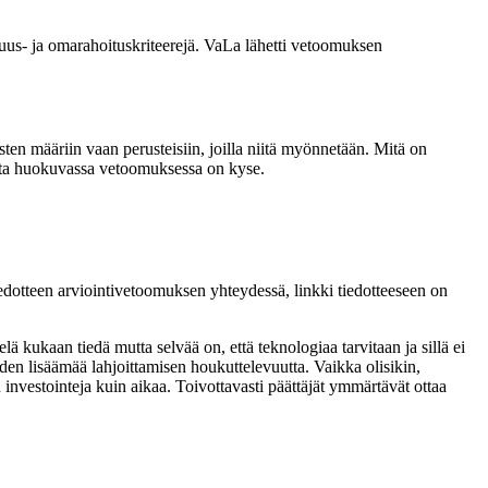
suus- ja omarahoituskriteerejä. VaLa lähetti vetoomuksen
en määriin vaan perusteisiin, joilla niitä myönnetään. Mitä on
musta huokuvassa vetoomuksessa on kyse.
edotteen arviointivetoomuksen yhteydessä, linkki tiedotteeseen on
lä kukaan tiedä mutta selvää on, että teknologiaa tarvitaan ja sillä ei
en lisäämää lahjoittamisen houkuttelevuutta. Vaikka olisikin,
 investointeja kuin aikaa. Toivottavasti päättäjät ymmärtävät ottaa