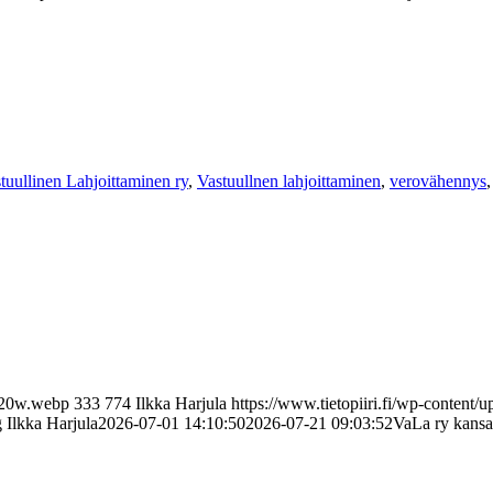
tuullinen Lahjoittaminen ry
,
Vastuullnen lahjoittaminen
,
verovähennys
1920w.webp
333
774
Ilkka Harjula
https://www.tietopiiri.fi/wp-content/
g
Ilkka Harjula
2026-07-01 14:10:50
2026-07-21 09:03:52
VaLa ry kansan