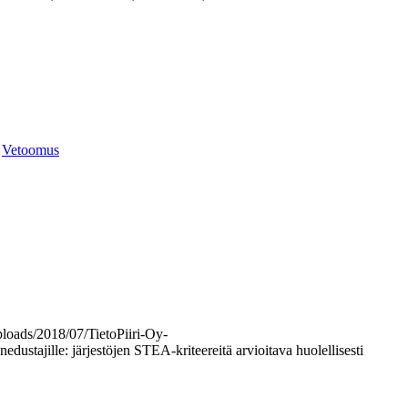
,
Vetoomus
uploads/2018/07/TietoPiiri-Oy-
edustajille: järjestöjen STEA-kriteereitä arvioitava huolellisesti