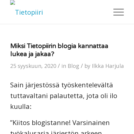
Miksi Tietopiirin blogia kannattaa
lukea ja jakaa?
/
/
25 syyskuun, 2020
in
Blog
by
Ilkka Harjula
Sain järjestössä työskentelevältä
tuttavaltani palautetta, jota oli ilo
kuulla:
”Kiitos blogistanne! Varsinainen
työkalusarja järjestön arkeen,