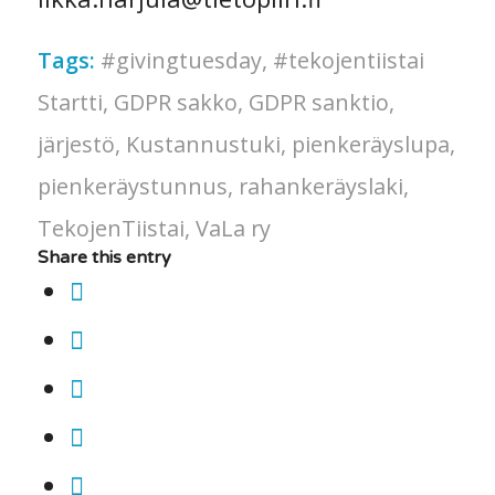
Tags:
#givingtuesday
,
#tekojentiistai
Startti
,
GDPR sakko
,
GDPR sanktio
,
järjestö
,
Kustannustuki
,
pienkeräyslupa
,
pienkeräystunnus
,
rahankeräyslaki
,
TekojenTiistai
,
VaLa ry
Share this entry