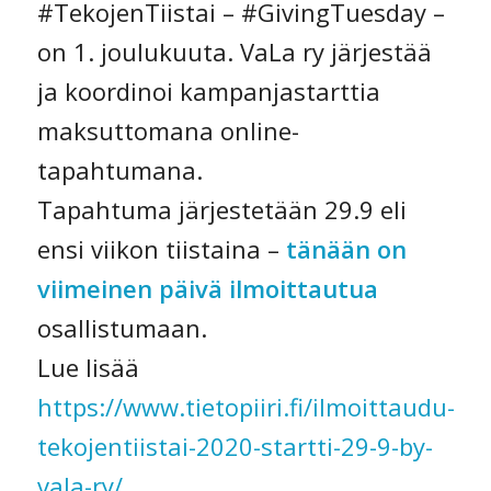
#TekojenTiistai – #GivingTuesday –
on 1. joulukuuta. VaLa ry järjestää
ja koordinoi kampanjastarttia
maksuttomana online-
tapahtumana.
Tapahtuma järjestetään 29.9 eli
ensi viikon tiistaina –
tänään on
viimeinen päivä ilmoittautua
osallistumaan.
Lue lisää
https://www.tietopiiri.fi/ilmoittaudu-
tekojentiistai-2020-startti-29-9-by-
vala-ry/