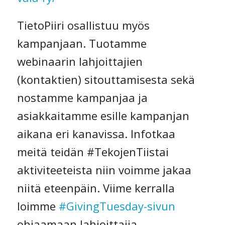
TietoPiiri osallistuu myös
kampanjaan. Tuotamme
webinaarin lahjoittajien
(kontaktien) sitouttamisesta sekä
nostamme kampanjaa ja
asiakkaitamme esille kampanjan
aikana eri kanavissa. Infotkaa
meitä teidän #TekojenTiistai
aktiviteeteista niin voimme jakaa
niitä eteenpäin. Viime kerralla
loimme
#GivingTuesday-sivun
ohjaamaan lahjoittajia