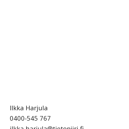
Ilkka Harjula
0400-545 767
ilkka.harjula@tietopiiri.fi