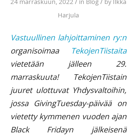
/
/
24 marraskuun, 2022
in
Blog
by
Ilkka
Harjula
Vastuullinen lahjoittaminen ry:n
organisoimaa
TekojenTiistaita
vietetään jälleen 29.
marraskuuta! TekojenTiistain
juuret ulottuvat Yhdysvaltoihin,
jossa GivingTuesday-päivää on
vietetty kymmenen vuoden ajan
Black Fridayn jälkeisenä