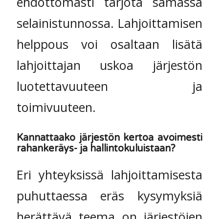
ehdottomasti tarjota samassa
selainistunnossa. Lahjoittamisen
helppous voi osaltaan lisätä
lahjoittajan uskoa järjestön
luotettavuuteen ja
toimivuuteen.
Kannattaako järjestön kertoa avoimesti
rahankeräys- ja hallintokuluistaan?
Eri yhteyksissä lahjoittamisesta
puhuttaessa eräs kysymyksiä
herättävä teema on järjestöjen