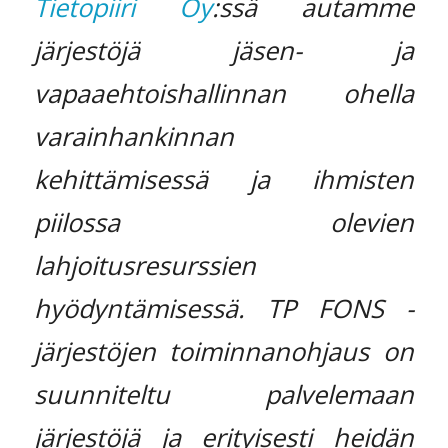
Tietopiiri Oy
:ssä autamme
järjestöjä jäsen- ja
vapaaehtoishallinnan ohella
varainhankinnan
kehittämisessä ja ihmisten
piilossa olevien
lahjoitusresurssien
hyödyntämisessä. TP FONS -
järjestöjen toiminnanohjaus on
suunniteltu palvelemaan
järjestöjä ja erityisesti heidän