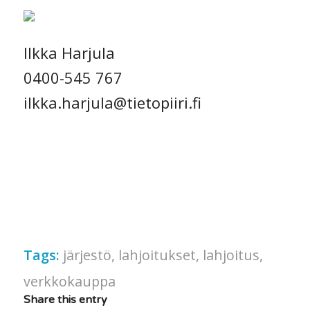
Ilkka Harjula
0400-545 767
ilkka.harjula@tietopiiri.fi
Tags:
järjestö
,
lahjoitukset
,
lahjoitus
,
verkkokauppa
Share this entry