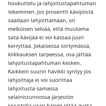
houkuttelu ja lahjoitustapahtuman
tekeminen. Jos prosentti kävijöistä
saadaan lahjoittamaan, on
melkoisen selvää, että muutama
sata kävijää ei voi kassaa juuri
kerryttää. Jokaisessa siirtymässä,
klikkauksen tarpeessa, osa jättää
lahjoitustapahtuman kesken.
Kaikkein suurin hävikki syntyy jos
lahjoittaja ei voi suorittaa
lahjoitusta samassa
selainistunnossa järjestön
sivustolla vaan hänen pitää avata