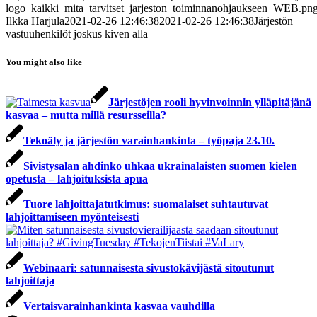
logo_kaikki_mita_tarvitset_jarjeston_toiminnanohjaukseen_WEB.pn
Ilkka Harjula
2021-02-26 12:46:38
2021-02-26 12:46:38
Järjestön
vastuuhenkilöt joskus kiven alla
You might also like
Järjestöjen rooli hyvinvoinnin ylläpitäjänä
kasvaa – mutta millä resursseilla?
Tekoäly ja järjestön varainhankinta – työpaja 23.10.
Sivistysalan ahdinko uhkaa ukrainalaisten suomen kielen
opetusta – lahjoituksista apua
Tuore lahjoittajatutkimus: suomalaiset suhtautuvat
lahjoittamiseen myönteisesti
Webinaari: satunnaisesta sivustokävijästä sitoutunut
lahjoittaja
Vertaisvarainhankinta kasvaa vauhdilla