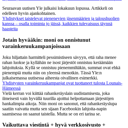
Seuraavan uutisen Yle julkaisi lokakuun lopussa. Artikkeli on
edelleen hyvin ajankohtainen.
Yhdistykset taistelevat pienenevien jäsenmäärien ja taloushuolien
kanssa – osalla toiminta jo jäissä, kaikkien tulevaisuus täynnä
haasteita
Jotain hyvääkin: moni on onnistunut
varainkeruukampanjoissaan
Joku hiljattain harmitteli pessimistiseen sävyyn, että raha menee
rahan luokse ja kyllähän ne isost järjestöt onnistuu keräämään
lahjoituksia. Kyllä se onnistuu pienemmiltäkin, summat ovat ehkä
pienempiä mutta niin on yleensä menotkin. Tässä Yle:n
julkaisemassa uutisessa aiheesta oivallinen esimerkki.
Yhdistysten varainkeruukampanjat ovat tuottaneet tulosta Lounais-
Hämeessä
Vielä kerran voi kiittää rahankeräyslain uudistamisesta, joka
ilmeisesti vain hyvällä tuurilla ajoittui helpottamaan järjestöjen
hankalimpia aikoja. Niin moni on sanonut, että rahankeräyslupa
saatiin vaivatta mutta sen sijaan Facebookin lahjoita-napin
saamisessa on saanut taistella. Mutta se on eri tarina se.
Vaikuttava viestintä + hyvä verkkosivusto +