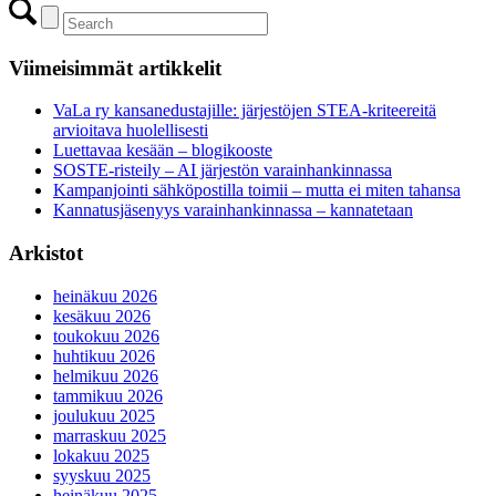
Viimeisimmät artikkelit
VaLa ry kansanedustajille: järjestöjen STEA-kriteereitä
arvioitava huolellisesti
Luettavaa kesään – blogikooste
SOSTE-risteily – AI järjestön varainhankinnassa
Kampanjointi sähköpostilla toimii – mutta ei miten tahansa
Kannatusjäsenyys varainhankinnassa – kannatetaan
Arkistot
heinäkuu 2026
kesäkuu 2026
toukokuu 2026
huhtikuu 2026
helmikuu 2026
tammikuu 2026
joulukuu 2025
marraskuu 2025
lokakuu 2025
syyskuu 2025
heinäkuu 2025