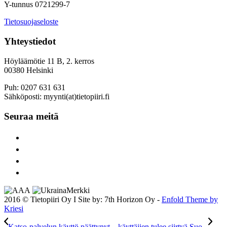
Y-tunnus 0721299-7
Tietosuojaseloste
Yhteystiedot
Höyläämötie 11 B, 2. kerros
00380 Helsinki
Puh: 0207 631 631
Sähköposti: myynti(at)tietopiiri.fi
Seuraa meitä
2016 © Tietopiiri Oy I Site by: 7th Horizon Oy -
Enfold Theme by
Kriesi
Katso-palvelun käyttö päättynyt – käyttäjien tulee siirtyä Suo...