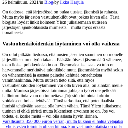
26 helmikuun, 2021
/
in
Blog
/
by
Ilkka Harjula
On tiedossa, että järjestöissä on pulaa uusista jäsenistä ja rahasta.
Mutta myös järjestön vastuuhenkilöt ovat joskus kiven alla. Tästä
blogista löydät linkit kolmeen Yle:n julkaisemaan uutiseen
järjestöjen ajankohtaisista murheista – mutta myös eräästä
ilonaiheesta.
Vastuuhenkilöidenkin löytäminen voi olla vaikeaa
On ollut pitkään tiedossa, että uusien jäsenien saaminen on monelle
järjestölle suuren työn takana. Pääsääntöisesti jäsenmäärä vähenee,
tosin iloisia poikkeuksiakin on. Jäsenmaksuista saatava tulo on
harvemmalle merkittävä tulonlähde mutta jäsenmäärän myötä sekin
on vähenemässä ja asettaa paineita kehittää omaehtoista
varainhankintaa. Mutta uutisen tieto siitä, että myös
vastuuhenkilöiden löytäminen voi olla kiven alla, on ainakin meille
uutta! Monissa järjestöissä toiminnanjohtajan työ ei ole pelkkää
hallintorutiinia vaan on tunnettava järjestön toiminta tarkoin
voidakseen hoitaa tehtävää. Tämä tarkoittaa, että potentiaalisia
ihmisiä tehtävään saattaa olla hyvin vähän. Tämä Yle:n julkaisema
uutinen ei ehkä piristä mutta lukemisen arvoinen se on. Jos voi
todeta, ei koske meitä – voi olla asiasta hyvin iloinen.
Varallisuutta 350 000 euron verran, mutta kukaan ei halua vetäjäksi
– yhdistysten toiminta uhkaa hiipua, kun vastuunkantajista on pula