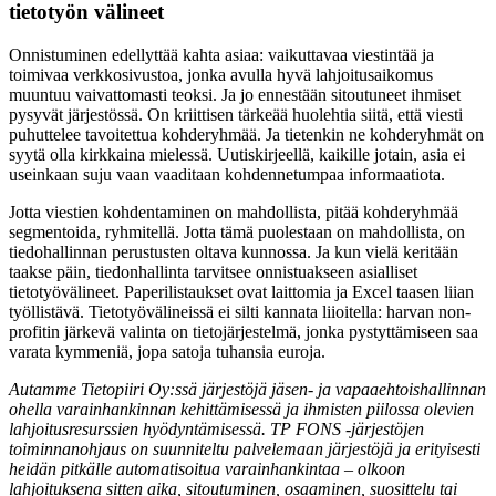
tietotyön välineet
Onnistuminen edellyttää kahta asiaa: vaikuttavaa viestintää ja
toimivaa verkkosivustoa, jonka avulla hyvä lahjoitusaikomus
muuntuu vaivattomasti teoksi. Ja jo ennestään sitoutuneet ihmiset
pysyvät järjestössä. On kriittisen tärkeää huolehtia siitä, että viesti
puhuttelee tavoitettua kohderyhmää. Ja tietenkin ne kohderyhmät on
syytä olla kirkkaina mielessä. Uutiskirjeellä, kaikille jotain, asia ei
useinkaan suju vaan vaaditaan kohdennetumpaa informaatiota.
Jotta viestien kohdentaminen on mahdollista, pitää kohderyhmää
segmentoida, ryhmitellä. Jotta tämä puolestaan on mahdollista, on
tiedohallinnan perustusten oltava kunnossa. Ja kun vielä keritään
taakse päin, tiedonhallinta tarvitsee onnistuakseen asialliset
tietotyövälineet. Paperilistaukset ovat laittomia ja Excel taasen liian
työllistävä. Tietotyövälineissä ei silti kannata liioitella: harvan non-
profitin järkevä valinta on tietojärjestelmä, jonka pystyttämiseen saa
varata kymmeniä, jopa satoja tuhansia euroja.
Autamme Tietopiiri Oy:ssä järjestöjä jäsen- ja vapaaehtoishallinnan
ohella varainhankinnan kehittämisessä ja ihmisten piilossa olevien
lahjoitusresurssien hyödyntämisessä. TP FONS -järjestöjen
toiminnanohjaus on suunniteltu palvelemaan järjestöjä ja erityisesti
heidän pitkälle automatisoitua varainhankintaa – olkoon
lahjoituksena sitten aika, sitoutuminen, osaaminen, suosittelu tai