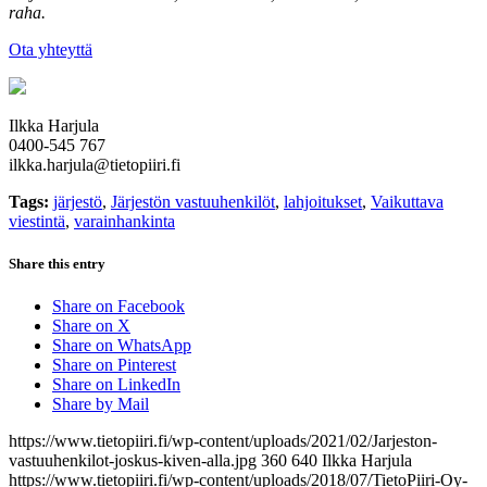
raha.
Ota yhteyttä
Ilkka Harjula
0400-545 767
ilkka.harjula@tietopiiri.fi
Tags:
järjestö
,
Järjestön vastuuhenkilöt
,
lahjoitukset
,
Vaikuttava
viestintä
,
varainhankinta
Share this entry
Share on Facebook
Share on X
Share on WhatsApp
Share on Pinterest
Share on LinkedIn
Share by Mail
https://www.tietopiiri.fi/wp-content/uploads/2021/02/Jarjeston-
vastuuhenkilot-joskus-kiven-alla.jpg
360
640
Ilkka Harjula
https://www.tietopiiri.fi/wp-content/uploads/2018/07/TietoPiiri-Oy-