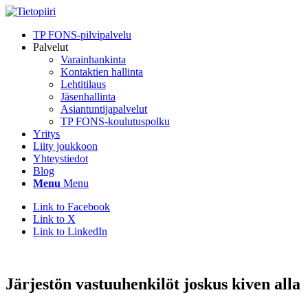
TP FONS-pilvipalvelu
Palvelut
Varainhankinta
Kontaktien hallinta
Lehtitilaus
Jäsenhallinta
Asiantuntijapalvelut
TP FONS-koulutuspolku
Yritys
Liity joukkoon
Yhteystiedot
Blog
Menu
Menu
Link to Facebook
Link to X
Link to LinkedIn
Järjestön vastuuhenkilöt joskus kiven alla