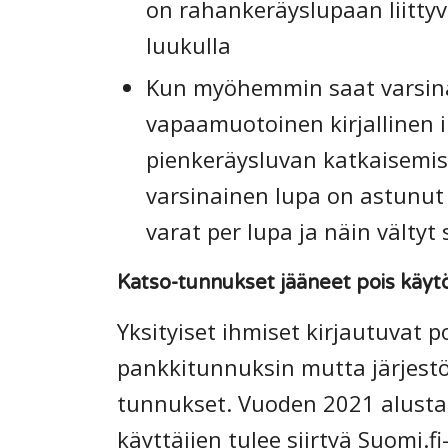
on rahankeräyslupaan liittyv
luukulla
Kun myöhemmin saat varsina
vapaamuotoinen kirjallinen ilm
pienkeräysluvan katkaisemis
varsinainen lupa on astunut
varat per lupa ja näin vältyt
Katso-tunnukset jääneet pois käyt
Yksityiset ihmiset kirjautuvat p
pankkitunnuksin mutta järjestöt
tunnukset. Vuoden 2021 alusta 
käyttäjien tulee siirtyä Suomi.f