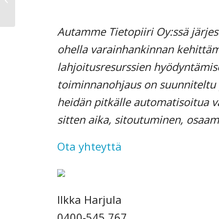
haaskaavat
lahjoituspotentiaalia
Autamme Tietopiiri Oy:ssä järjes
ohella varainhankinnan kehittämi
lahjoitusresurssien hyödyntämis
toiminnanohjaus on suunniteltu p
heidän pitkälle automatisoitua 
sitten aika, sitoutuminen, osaami
Ota yhteyttä
Ilkka Harjula
0400-545 767