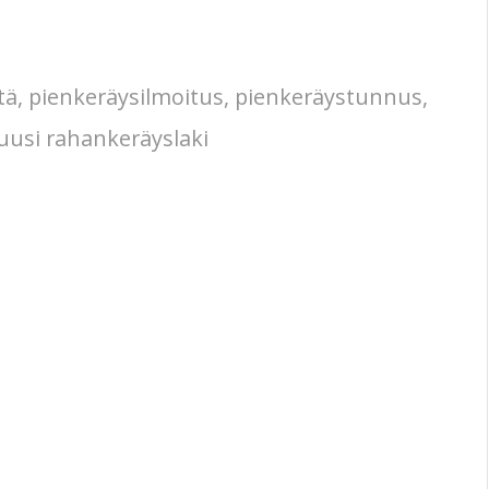
tä
,
pienkeräysilmoitus
,
pienkeräystunnus
,
uusi rahankeräyslaki