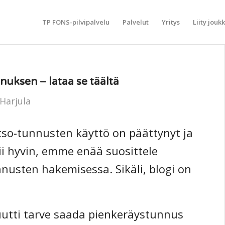
TP FONS-pilvipalvelu
Palvelut
Yritys
Liity jouk
nuksen – lataa se täältä
 Harjula
so-tunnusten käyttö on päättynyt ja
i hyvin, emme enää suosittele
nusten hakemisessa. Sikäli, blogi on
akuutti tarve saada pienkeräystunnus