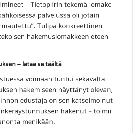
imineet – Tietopiirin tekemä lomake
 sähköisessä palvelussa oli jotain
armautettu”. Tulipa konkreettinen
atekoisen hakemuslomakkeen eteen
ksen – lataa se täältä
astuessa voimaan tuntui sekavalta
uksen hakemiseen näyttänyt olevan,
allinnon edustaja on sen katselmoinut
pienkeräystunnuksen hakenut – toimii
 sanonta menikään.