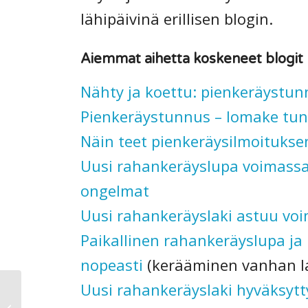
lähipäivinä erillisen blogin.
Aiemmat aihetta koskeneet blogit 
Nähty ja koettu: pienkeräystunn
Pienkeräystunnus – lomake tu
Näin teet pienkeräysilmoituksen p
Uusi rahankeräyslupa voimassa 
ongelmat
Uusi rahankeräyslaki astuu vo
Paikallinen rahankeräyslupa ja
nopeasti
(kerääminen vanhan lai
Uusi rahankeräyslaki hyväksyt
Järjestödigi-kartoitus
2020: järjestöt