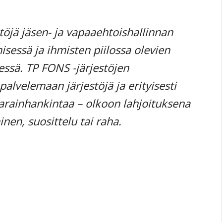
töjä jäsen- ja vapaaehtoishallinnan
sessä ja ihmisten piilossa olevien
essä. TP FONS -järjestöjen
alvelemaan järjestöjä ja erityisesti
varainhankintaa – olkoon lahjoituksena
nen, suosittelu tai raha.