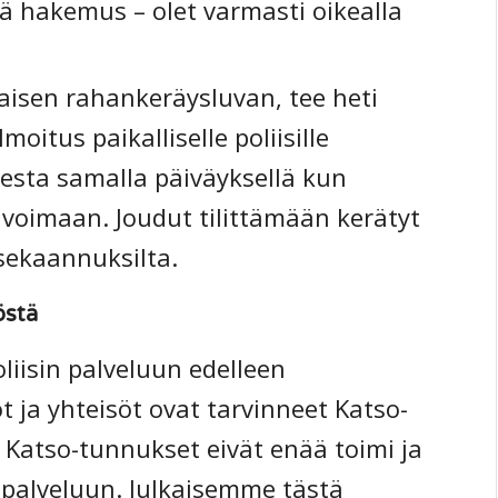
ä hakemus – olet varmasti oikealla
isen rahankeräysluvan, tee heti
oitus paikalliselle poliisille
esta samalla päiväyksellä kun
 voimaan. Joudut tilittämään kerätyt
 sekaannuksilta.
östä
oliisin palveluun edelleen
 ja yhteisöt ovat tarvinneet Katso-
Katso-tunnukset eivät enää toimi ja
i-palveluun. Julkaisemme tästä