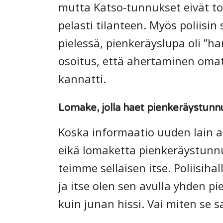
mutta Katso-tunnukset eivät to
pelasti tilanteen. Myös poliisin
pielessä, pienkeräyslupa oli ”h
osoitus, että ahertaminen om
kannatti.
Lomake, jolla haet pienkeräystunnu
Koska informaatio uuden lain 
eikä lomaketta pienkeräystunn
teimme sellaisen itse. Poliisih
ja itse olen sen avulla yhden 
kuin junan hissi. Vai miten se