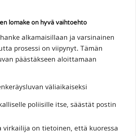
inen lomake on hyvä vaihtoehto
n hanke alkamaisillaan ja varsinainen
tta prosessi on viipynyt. Tämän
sluvan päästäkseen aloittamaan
nkeräysluvan väliaikaiseksi
iselle poliisille itse, säästät postin
virkailija on tietoinen, että kuoressa