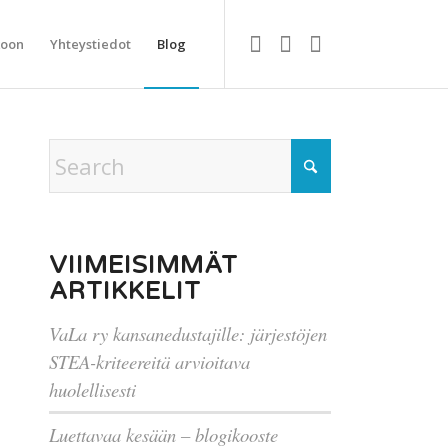
koon
Yhteystiedot
Blog
VIIMEISIMMÄT
ARTIKKELIT
VaLa ry kansanedustajille: järjestöjen
STEA-kriteereitä arvioitava
huolellisesti
Luettavaa kesään – blogikooste