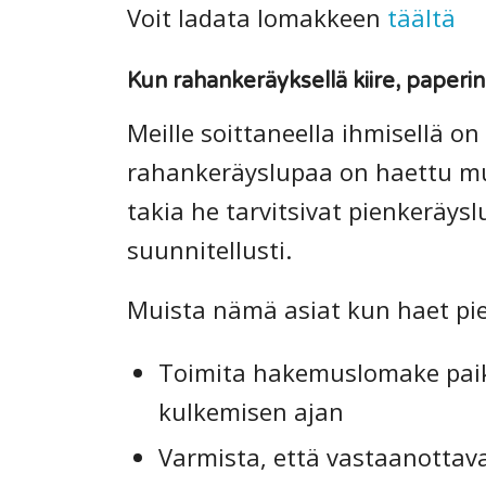
Voit ladata lomakkeen
täältä
Kun rahankeräyksellä kiire, paper
Meille soittaneella ihmisellä o
rahankeräyslupaa on haettu mu
takia he tarvitsivat pienkeräy
suunnitellusti.
Muista nämä asiat kun haet pie
Toimita hakemuslomake paikall
kulkemisen ajan
Varmista, että vastaanottava 