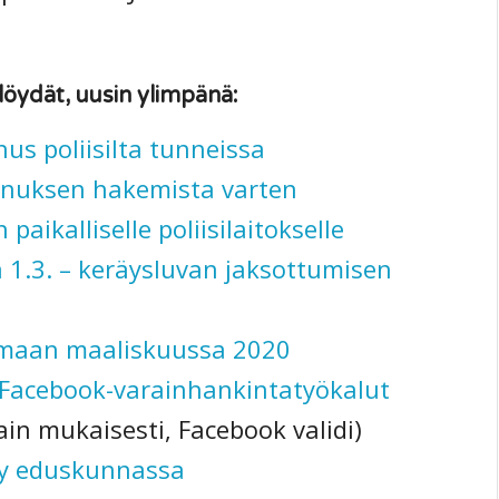
löydät, uusin ylimpänä:
us poliisilta tunneissa
nnuksen hakemista varten
aikalliselle poliisilaitokselle
1.3. – keräysluvan jaksottumisen
imaan maaliskuussa 2020
 Facebook-varainhankintatyökalut
n mukaisesti, Facebook validi)
ty eduskunnassa