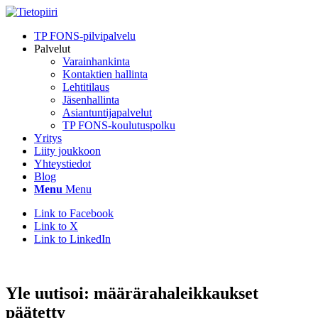
TP FONS-pilvipalvelu
Palvelut
Varainhankinta
Kontaktien hallinta
Lehtitilaus
Jäsenhallinta
Asiantuntijapalvelut
TP FONS-koulutuspolku
Yritys
Liity joukkoon
Yhteystiedot
Blog
Menu
Menu
Link to Facebook
Link to X
Link to LinkedIn
Yle uutisoi: määrärahaleikkaukset
päätetty