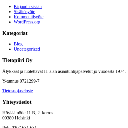
Kirjaudu sisään
Sisältösyöte
Kommenttisyöte
WordPress.org
Kategoriat
Blog
Uncategorized
Tietopiiri Oy
Älykkäät ja luotettavat IT-alan asiantuntijapalvelut jo vuodesta 1974.
Y-tunnus 0721299-7
Tietosuojaseloste
Yhteystiedot
Höyläämötie 11 B, 2. kerros
00380 Helsinki
Puh: 0207 631 631