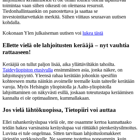
toimintaa vaan siihen oikeasti on olemassa resurssit.
Tiedonhallintaankin on panostettava ja saattaa se
investointitarvettakin merkitä. Siihen viittaus seuraavan uutisen
kohdalla.
Kokonaan Ylen julkaiseman uutisen voi
lukea tästä
Ellette vielä ole lahjoitusten kerääjä – nyt vauhtia
rattaaseen!
Kerääjiä on tullut paljon lisää, aika yllättäviltäkin tahoilta.
Taideyliopiston etusivulla
ensimmäinen asia, jonka näkee, on
lahjoituspyyntö. Yleensä rahaa kerätään johonkin spesifiin
kohteeseen mutta näinkin avoimelle teemalle kuin taiteelle kerätään
varoja. Myös Helsingin yliopistolla ja Aalto-yliopistolla
lahjoittaminen on näkyvästi esillä, joskaan toteutustapa keräämisen
kannalta ei ole optimaalinen, kummallakaan.
Jos vielä lähtökuopissa, Tietopiiri voi auttaa
Ellei rahankeräyslupaa vielä ole, me osaamme kertoa kannattaako
teidän hakea varsinaista keräyslupaa vai riittääkö pienkeräysilmoitus.
Luvista ei tule ongelmaa. Sitten tarvitaan lahjoituslomakkeet
järjestön verkkosivulle. Ne saamme tuotettua nopeammin kuin