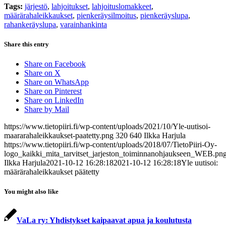
Tags:
järjestö
,
lahjoitukset
,
lahjoituslomakkeet
,
määrärahaleikkaukset
,
pienkeräysilmoitus
,
pienkeräyslupa
,
rahankeräyslupa
,
varainhankinta
Share this entry
Share on Facebook
Share on X
Share on WhatsApp
Share on Pinterest
Share on LinkedIn
Share by Mail
https://www.tietopiiri.fi/wp-content/uploads/2021/10/Yle-uutisoi-
maararahaleikkaukset-paatetty.png
320
640
Ilkka Harjula
https://www.tietopiiri.fi/wp-content/uploads/2018/07/TietoPiiri-Oy-
logo_kaikki_mita_tarvitset_jarjeston_toiminnanohjaukseen_WEB.pn
Ilkka Harjula
2021-10-12 16:28:18
2021-10-12 16:28:18
Yle uutisoi:
määrärahaleikkaukset päätetty
You might also like
VaLa ry: Yhdistykset kaipaavat apua ja koulutusta