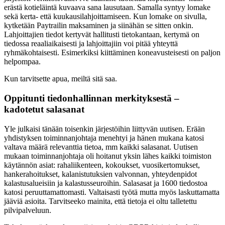
erästä kotieläintä kuvaava sana lausutaan. Samalla syntyy lomake
sekä kerta- että kuukausilahjoittamiseen. Kun lomake on sivulla,
kytketään Paytrailin maksaminen ja siinähän se sitten onkin.
Lahjoittajien tiedot kertyvät hallitusti tietokantaan, kertymä on
tiedossa reaaliaikaisesti ja lahjoittajiin voi pitää yhteyttä
ryhmäkohtaisesti. Esimerkiksi kiittäminen koneavusteisesti on paljon
helpompaa.
Kun tarvitsette apua, meiltä sitä saa.
Oppitunti tiedonhallinnan merkityksestä –
kadotetut salasanat
Yle julkaisi tänään toisenkin järjestöihin liittyvän uutisen. Erään
yhdistyksen toiminnanjohtaja menehtyi ja hänen mukana katosi
valtava määrä relevanttia tietoa, mm kaikki salasanat. Uutisen
mukaan toiminnanjohtaja oli hoitanut yksin lähes kaikki toimiston
käytännön asiat: rahaliikenteen, kokoukset, vuosikertomukset,
hankerahoitukset, kalanistutuksien valvonnan, yhteydenpidot
kalastusalueisiin ja kalastusseuroihin. Salasasat ja 1600 tiedostoa
katosi peruuttamattomasti. Valtaisasti työtä mutta myös laskuttamatta
jääviä asioita. Tarvitseeko mainita, että tietoja ei oltu talletettu
pilvipalveluun.