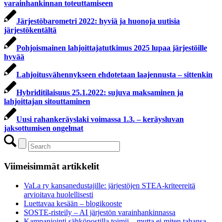
varainhankinnan toteuttamiseen
Järjestöbarometri 2022: hyviä ja huonoja uutisia
järjestökentältä
Pohjoismainen lahjoittajatutkimus 2025 lupaa järjestöille
hyvää
Lahjoitusvähennykseen ehdotetaan laajennusta – sittenkin
Hybriditilaisuus 25.1.2022: sujuva maksaminen ja
lahjoittajan sitouttaminen
Uusi rahankeräyslaki voimassa 1.3. – keräysluvan
jaksottumisen ongelmat
Viimeisimmät artikkelit
VaLa ry kansanedustajille: järjestöjen STEA-kriteereitä
arvioitava huolellisesti
Luettavaa kesään – blogikooste
SOSTE-risteily – AI järjestön varainhankinnassa
Kampanjointi sähköpostilla toimii – mutta ei miten tahansa