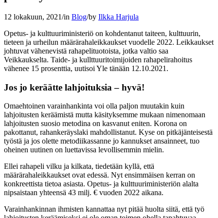
12 lokakuun, 2021
/
in
Blog
/
by
Ilkka Harjula
Opetus- ja kulttuuriministeriö on kohdentanut taiteen, kulttuurin,
tieteen ja urheilun määrärahaleikkaukset vuodelle 2022. Leikkaukset
johtuvat vähenevistä rahapelituotoista, jotka valtio saa
Veikkaukselta. Taide- ja kullttuuritoimijoiden rahapelirahoitus
vähenee 15 prosenttia, uutisoi Yle tänään 12.10.2021.
Jos jo keräätte lahjoituksia – hyvä!
Omaehtoinen varainhankinta voi olla paljon muutakin kuin
lahjoitusten keräämistä mutta käsityksemme mukaan nimenomaan
lahjoitusten suosio metodina on kasvanut eniten. Korona on
pakottanut, rahankeräyslaki mahdollistanut. Kyse on pitkäjänteisestä
työstä ja jos olette metodiikassanne jo kannukset ansainneet, tuo
oheinen uutinen on luettavissa levollisemmin mielin.
Ellei rahapeli vilku ja kilkata, tiedetään kyllä, että
määrärahaleikkaukset ovat edessä. Nyt ensimmäisen kerran on
konkreettista tietoa asiasta. Opetus- ja kulttuuriministeriön alalta
nipsaistaan yhteensä 43 milj. € vuoden 2022 aikana.
Varainhankinnan ihmisten kannattaa nyt pitää huolta siitä, että työ
lahjoitusten keräämiseksi ei ole oman toimen ohella tapahtuvaa