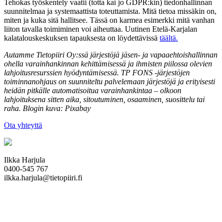
Tehokas työskentely vaatii (totta kai jo GDPR:kin) tiedonhallinnan
suunnitelmaa ja systemaattista toteuttamista. Mitä tietoa missäkin on,
miten ja kuka sitä hallitsee. Tässä on karmea esimerkki mitä vanhan
liiton tavalla toimiminen voi aiheuttaa. Uutinen Etelä-Karjalan
kalatalouskeskuksen tapauksesta on löydettävissä
täältä.
Autamme Tietopiiri Oy:ssä järjestöjä jäsen- ja vapaaehtoishallinnan
ohella varainhankinnan kehittämisessä ja ihmisten piilossa olevien
lahjoitusresurssien hyödyntämisessä. TP FONS -järjestöjen
toiminnanohjaus on suunniteltu palvelemaan järjestöjä ja erityisesti
heidän pitkälle automatisoitua varainhankintaa – olkoon
lahjoituksena sitten aika, sitoutuminen, osaaminen, suosittelu tai
raha. Blogin kuva: Pixabay
Ota yhteyttä
Ilkka Harjula
0400-545 767
ilkka.harjula@tietopiiri.fi