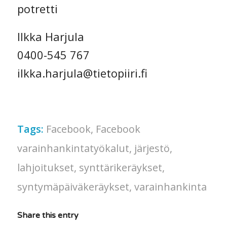
Ilkka Harjula
0400-545 767
ilkka.harjula@tietopiiri.fi
Tags:
Facebook
,
Facebook
varainhankintatyökalut
,
järjestö
,
lahjoitukset
,
synttärikeräykset
,
syntymäpäiväkeräykset
,
varainhankinta
Share this entry