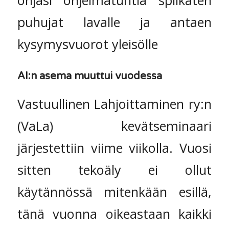
ohjasi ohjelmatuntia spiikaten
puhujat lavalle ja antaen
kysymysvuorot yleisölle
AI:n asema muuttui vuodessa
Vastuullinen Lahjoittaminen ry:n
(VaLa) kevätseminaari
järjestettiin viime viikolla. Vuosi
sitten tekoäly ei ollut
käytännössä mitenkään esillä,
tänä vuonna oikeastaan kaikki