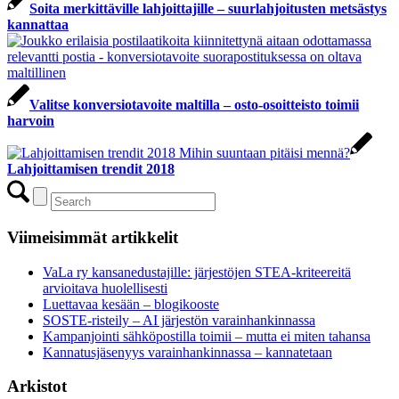
Soita merkittäville lahjoittajille – suurlahjoitusten metsästys
kannattaa
Valitse konversiotavoite maltilla – osto-osoitteisto toimii
harvoin
Lahjoittamisen trendit 2018
Viimeisimmät artikkelit
VaLa ry kansanedustajille: järjestöjen STEA-kriteereitä
arvioitava huolellisesti
Luettavaa kesään – blogikooste
SOSTE-risteily – AI järjestön varainhankinnassa
Kampanjointi sähköpostilla toimii – mutta ei miten tahansa
Kannatusjäsenyys varainhankinnassa – kannatetaan
Arkistot