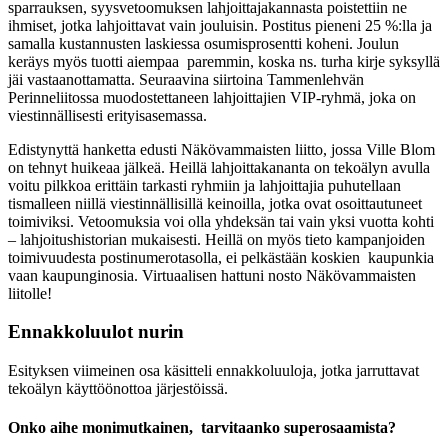
sparrauksen, syysvetoomuksen lahjoittajakannasta poistettiin ne
ihmiset, jotka lahjoittavat vain jouluisin. Postitus pieneni 25 %:lla ja
samalla kustannusten laskiessa osumisprosentti koheni. Joulun
keräys myös tuotti aiempaa paremmin, koska ns. turha kirje syksyllä
jäi vastaanottamatta. Seuraavina siirtoina Tammenlehvän
Perinneliitossa muodostettaneen lahjoittajien VIP-ryhmä, joka on
viestinnällisesti erityisasemassa.
Edistynyttä hanketta edusti Näkövammaisten liitto, jossa Ville Blom
on tehnyt huikeaa jälkeä. Heillä lahjoittakananta on tekoälyn avulla
voitu pilkkoa erittäin tarkasti ryhmiin ja lahjoittajia puhutellaan
tismalleen niillä viestinnällisillä keinoilla, jotka ovat osoittautuneet
toimiviksi. Vetoomuksia voi olla yhdeksän tai vain yksi vuotta kohti
– lahjoitushistorian mukaisesti. Heillä on myös tieto kampanjoiden
toimivuudesta postinumerotasolla, ei pelkästään koskien kaupunkia
vaan kaupunginosia. Virtuaalisen hattuni nosto Näkövammaisten
liitolle!
Ennakkoluulot nurin
Esityksen viimeinen osa käsitteli ennakkoluuloja, jotka jarruttavat
tekoälyn käyttöönottoa järjestöissä.
Onko aihe monimutkainen, tarvitaanko superosaamista?