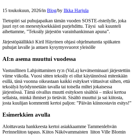
15 toukokuun, 2026
/
in
Blog
/
by
Ilkka Harjula
Tietopiiri sai puhujapaikan tämän vuoden SOSTE-risteilylle, joka
juuri nyt on menestyksekkäästi purjehdittu. Täysi sali kuunteli
aihettamme, ”Tekoäly järjestön varainhankinnan apuna”.
Järjestöpäällikkö Kiril Häyrinen ohjasi ohjelmatuntia spiikaten
puhujat lavalle ja antaen kysymysvuorot yleisölle
AI:n asema muuttui vuodessa
Vastuullinen Lahjoittaminen ry:n (VaLa) kevätseminaari järjestettiin
viime viikolla. Vuosi sitten tekoäly ei ollut käytännössä mitenkään
esillä, tänä vuonna oikeastaan kaikki esitykset viittasivat siihen, että
tekoälyä hyödynnetään tavalla tai toisella miltei jokaisessa
järjestössä. Tämä oivallus muutti esityksen sisältöä – miksi kertoa
sellaista, minkä ihmiset jo tietävät. Sisältö muuttui ja sai kiitosta,
josta kuulijan kommentti kertoi paljon: ”Päivän kiinnostavin esitys!”
Esimerkkien avulla
Aloittavasta hankkeesta kertoi asiakkaamme Tammenlehvän
Perinneliiton tapaus. Kiitos Näkövammaisten liiton Ville Blomin