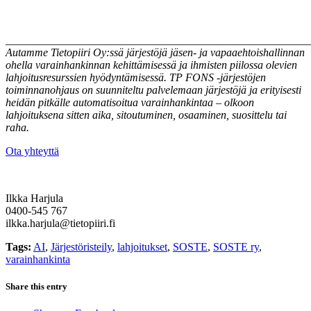
_______________________________________________________
Autamme Tietopiiri Oy:ssä järjestöjä jäsen- ja vapaaehtoishallinnan
ohella varainhankinnan kehittämisessä ja ihmisten piilossa olevien
lahjoitusresurssien hyödyntämisessä. TP FONS -järjestöjen
toiminnanohjaus on suunniteltu palvelemaan järjestöjä ja erityisesti
heidän pitkälle automatisoitua varainhankintaa – olkoon
lahjoituksena sitten aika, sitoutuminen, osaaminen, suosittelu tai
raha.
Ota yhteyttä
Ilkka Harjula
0400-545 767
ilkka.harjula@tietopiiri.fi
Tags:
AI
,
Järjestöristeily
,
lahjoitukset
,
SOSTE
,
SOSTE ry
,
varainhankinta
Share this entry