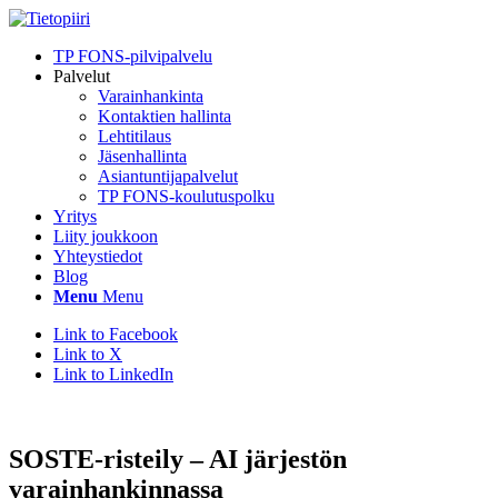
TP FONS-pilvipalvelu
Palvelut
Varainhankinta
Kontaktien hallinta
Lehtitilaus
Jäsenhallinta
Asiantuntijapalvelut
TP FONS-koulutuspolku
Yritys
Liity joukkoon
Yhteystiedot
Blog
Menu
Menu
Link to Facebook
Link to X
Link to LinkedIn
SOSTE-risteily – AI järjestön
varainhankinnassa