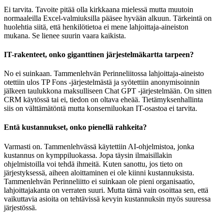
Ei tarvita. Tavoite pitää olla kirkkaana mielessä mutta muutoin
normaaleilla Excel-valmiuksilla pääsee hyvään alkuun. Tärkeintä on
huolehtia siitä, että henkilötietoa ei mene lahjoittaja-aineiston
mukana. Se lienee suurin vaara kaikista.
IT-rakenteet, onko giganttinen järjestelmäkartta tarpeen?
No ei suinkaan. Tammenlehvän Perinneliitossa lahjoittaja-aineisto
otettiin ulos TP Fons -järjestelmästä ja syötettiin anonymisoinnin
jälkeen taulukkona maksulliseen Chat GPT -järjestelmään. On sitten
CRM käytössä tai ei, tiedon on oltava eheää. Tietämyksenhallinta
siis on välttämätöntä mutta konserniluokan IT-osastoa ei tarvita.
Entä kustannukset, onko pienellä rahkeita?
Varmasti on. Tammenlehvässä käytettiin AI-ohjelmistoa, jonka
kustannus on kymppiluokassa. Jopa täysin ilmaisillakin
ohjelmistoilla voi tehdä ihmeitä. Kuten sanottu, jos tieto on
järjestyksessä, aiheen aloittaminen ei ole kiinni kustannuksista.
Tammenlehvän Perinneliitto ei suinkaan ole pieni organisaatio,
lahjoittajakanta on verraten suuri. Mutta tämä vain osoittaa sen, että
vaikuttavia asioita on tehtävissä kevyin kustannuksin myös suuressa
järjestössä.