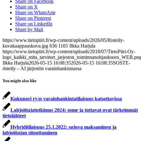
Share on Facebook
Share on X
Share on WhatsApp
Share on Pinterest
Share on LinkedIn
Share by Mail
https://www.tietopiiri.fi/wp-content/uploads/2026/05/Risteily-
kuvakaappauskuva.jpg
636
1165
Ilkka Harjula
https://www.tietopiiri.fi/wp-content/uploads/2018/07/TietoPiiri-Oy-
logo_kaikki_mita_tarvitset_jarjeston_toiminnanohjaukseen_WEB.pn
Ilkka Harjula
2026-05-15 16:08:35
2026-05-15 16:08:35
SOSTE-
risteily – AI järjestön varainhankinnassa
You might also like
Kukunori ry:n varainhankintatilaisuus katsottavissa
Lahjoittajatutkimus 2024: some ja tuttavat ovat tärkeimmät
tietolähteet
Hybriditilaisuus 25.1.2022: sujuva maksaminen ja
lahjoittajan sitouttaminen