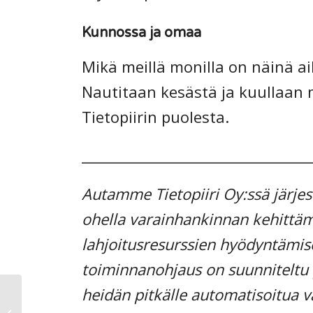
Kunnossa ja omaa
Mikä meillä monilla on näinä a
Nautitaan kesästä ja kuullaan 
Tietopiirin puolesta.
_________________________________
Autamme Tietopiiri Oy:ssä järjes
ohella varainhankinnan kehittämi
lahjoitusresurssien hyödyntämis
toiminnanohjaus on suunniteltu p
heidän pitkälle automatisoitua 
Kansalaisfoorumi:
miten järjestöt voivat