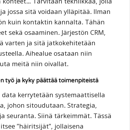
n kohteet… Tarvitaan tekniikkaa, jolla
 ja jossa sitä voidaan ylläpitää. Ilman
tön kuin kontaktin kannalta. Tähän
ineet sekä osaaminen. Järjestön CRM,
ä varten ja sitä jatkokehitetään
teella. Aihealue osataan niin
ta meitä niin oivallat.
n työ ja kyky päättää toimenpiteistä
 data kerrytetään systemaattisella
, johon sitoudutaan. Strategia,
o ja seuranta. Siinä tärkeimmät. Tässä
tsee ”häiritsijät”, jollaisena