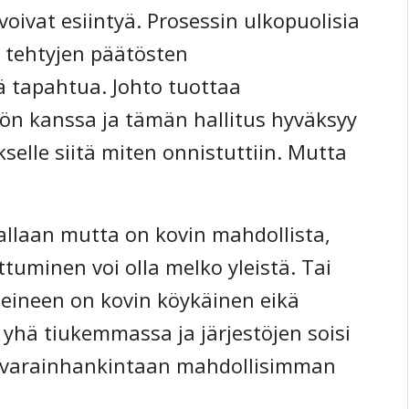
voivat esiintyä. Prosessin ulkopuolisia
i tehtyjen päätösten
ä tapahtua. Johto tuottaa
ön kanssa ja tämän hallitus hyväksyy
kselle siitä miten onnistuttiin. Mutta
vallaan mutta on kovin mahdollista,
tuminen voi olla melko yleistä. Tai
teineen on kovin köykäinen eikä
 yhä tiukemmassa ja järjestöjen soisi
n varainhankintaan mahdollisimman