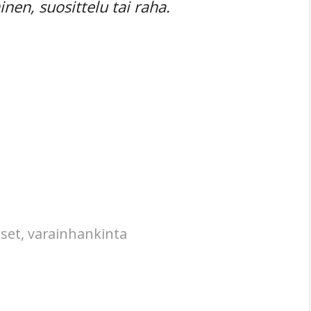
nen, suosittelu tai raha.
kset
,
varainhankinta