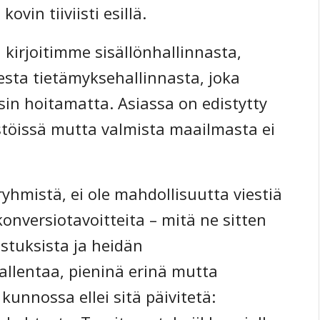
ovin tiiviisti esillä.
 kirjoitimme sisällönhallinnasta,
esta tietämyksehallinnasta, joka
äysin hoitamatta. Asiassa on edistytty
töissä mutta valmista maailmasta ei
eryhmistä, ei ole mahdollisuutta viestiä
konversiotavoitteita – mitä ne sitten
stuksista ja heidän
allentaa, pieninä erinä mutta
 kunnossa ellei sitä päivitetä: