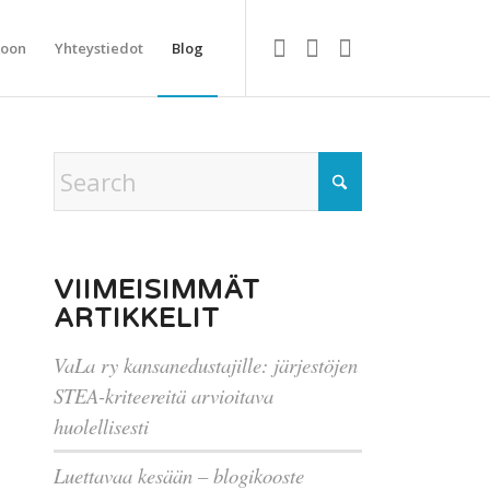
koon
Yhteystiedot
Blog
VIIMEISIMMÄT
ARTIKKELIT
VaLa ry kansanedustajille: järjestöjen
STEA-kriteereitä arvioitava
huolellisesti
Luettavaa kesään – blogikooste