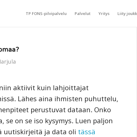
TP FONS-pilvipalvelu
Palvelut
Yritys
Liity jouk
 omaa?
Harjula
in aktiivit kuin lahjoittajat
issä. Lähes aina ihmisten puhuttelu,
oimenpiteet perustuvat dataan. Onko
 se on se iso kysymys. Luen paljon
uutiskirjeitä ja data oli
tässä