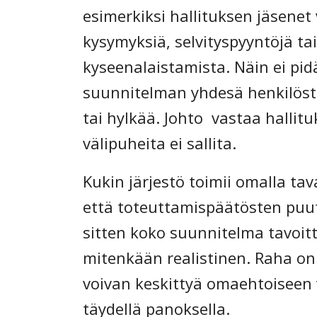
esimerkiksi hallituksen jäsenet 
kysymyksiä, selvityspyyntöjä ta
kyseenalaistamista. Näin ei pid
suunnitelman yhdesä henkilöst
tai hylkää. Johto vastaa hallitu
välipuheita ei sallita.
Kukin järjestö toimii omalla ta
että toteuttamispäätösten puut
sitten koko suunnitelma tavoit
mitenkään realistinen. Raha on
voivan keskittyä omaehtoisee
täydellä panoksella.