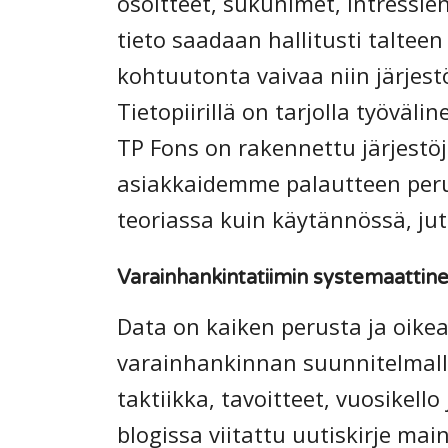
osoitteet, sukunimet, intressie
tieto saadaan hallitusti talteen
kohtuutonta vaivaa niin järjes
Tietopiirillä on tarjolla työväl
TP Fons on rakennettu järjestöj
asiakkaidemme palautteen perus
teoriassa kuin käytännössä, jutu
Varainhankintatiimin systemaattine
Data on kaiken perusta ja oikea
varainhankinnan suunnitelmalla
taktiikka, tavoitteet, vuosikell
blogissa viitattu uutiskirje maini