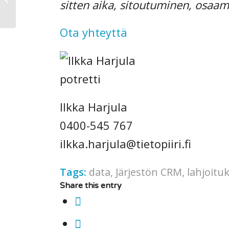
sitten aika, sitoutuminen, osaami
laajentaa
varainhankintaansa?
Ota yhteyttä
Ilkka Harjula
0400-545 767
ilkka.harjula@tietopiiri.fi
Tags:
data
,
Järjestön CRM
,
lahjoitu
Share this entry