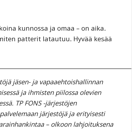
ikoina kunnossa ja omaa – on aika.
miten patterit latautuu. Hyvää kesää
____________________________________________
töjä jäsen- ja vapaaehtoishallinnan
sessä ja ihmisten piilossa olevien
essä. TP FONS -järjestöjen
alvelemaan järjestöjä ja erityisesti
varainhankintaa – olkoon lahjoituksena