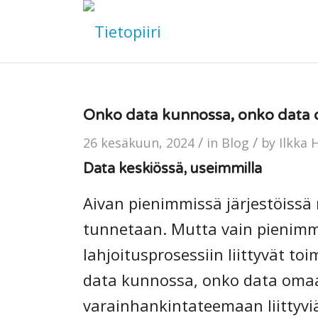
Onko data kunnossa, onko data
/
/
26 kesäkuun, 2024
in
Blog
by
Ilkka 
Data keskiössä, useimmilla
Aivan pienimmissä järjestöissä ni
tunnetaan. Mutta vain pienimm
lahjoitusprosessiin liittyvät t
data kunnossa, onko data omaa,
varainhankintateemaan liittyviä 