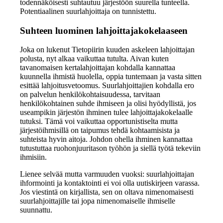
todennäköisesti suhtautuu järjestöön suurella tunteella.
Potentiaalinen suurlahjoittaja on tunnistettu.
Suhteen luominen lahjoittajakokelaaseen
Joka on lukenut Tietopiirin kuuden askeleen lahjoittajan
polusta, nyt alkaa vaikuttaa tutulta. Aivan kuten
tavanomaisen kertalahjoittajan kohdalla kannattaa
kuunnella ihmistä huolella, oppia tuntemaan ja vasta sitten
esittää lahjoitusvetoomus. Suurlahjoittajien kohdalla ero
on palvelun henkilökohtaisuudessa, tarvitaan
henkilökohtainen suhde ihmiseen ja olisi hyödyllistä, jos
useampikin järjestön ihminen tulee lahjoittajakokelaalle
tutuksi. Tämä voi vaikuttaa opportunistiselta mutta
järjestöihmisillä on taipumus tehdä kohtaamisista ja
suhteista hyvin aitoja. Johdon ohella ihminen kannattaa
tutustuttaa ruohonjuuritason työhön ja siellä työtä tekeviin
ihmisiin.
Lienee selvää mutta varmuuden vuoksi: suurlahjoittajan
ihformointi ja kontaktointi ei voi olla uutiskirjeen varassa.
Jos viestintä on kirjallista, sen on oltava nimenomaisesti
suurlahjoittajille tai jopa nimenomaiselle ihmiselle
suunnattu.