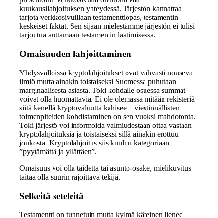
kuukausilahjoituksen yhteydessä. Järjestön kannattaa
tarjota verkkosivuillaan testamenttiopas, testamentin
keskeiset faktat. Sen sijaan mielestämme järjestön ei tulisi
tarjoutua auttamaan testamentin laatimisessa.
Omaisuuden lahjoittaminen
Yhdysvalloissa kryptolahjoitukset ovat vahvasti nouseva
ilmiö mutta ainakin toistaiseksi Suomessa puhutaan
marginaalisesta asiasta. Toki kohdalle osuessa summat
voivat olla huomattavia. Ei ole olemassa mitään rekisteriä
siitä kenellä kryptovaluutta kahisee – viestinnällisten
toimenpiteiden kohdistaminen on sen vuoksi mahdotonta.
Toki järjestö voi informoida valmiudestaan ottaa vastaan
kryptolahjoituksia ja toistaiseksi sillä ainakin erottuu
joukosta. Kryptolahjoitus siis kuuluu kategoriaan
”pyytämättä ja yllättäen”.
Omaisuus voi olla taidetta tai asunto-osake, mielikuvitus
taitaa olla suurin rajoittava tekijä.
Selkeitä seteleitä
Testamentti on tunnetuin mutta kylmä käteinen lienee