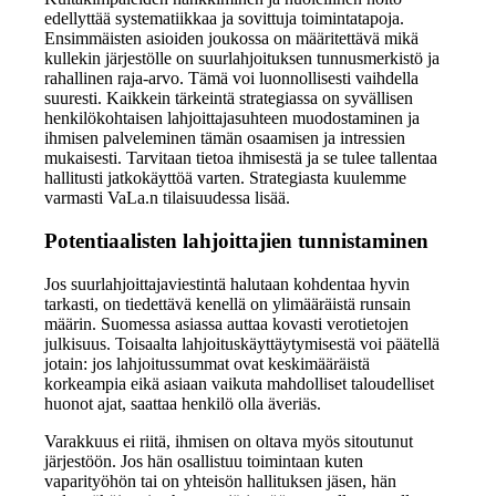
edellyttää systematiikkaa ja sovittuja toimintatapoja.
Ensimmäisten asioiden joukossa on määritettävä mikä
kullekin järjestölle on suurlahjoituksen tunnusmerkistö ja
rahallinen raja-arvo. Tämä voi luonnollisesti vaihdella
suuresti. Kaikkein tärkeintä strategiassa on syvällisen
henkilökohtaisen lahjoittajasuhteen muodostaminen ja
ihmisen palveleminen tämän osaamisen ja intressien
mukaisesti. Tarvitaan tietoa ihmisestä ja se tulee tallentaa
hallitusti jatkokäyttöä varten. Strategiasta kuulemme
varmasti VaLa.n tilaisuudessa lisää.
Potentiaalisten lahjoittajien tunnistaminen
Jos suurlahjoittajaviestintä halutaan kohdentaa hyvin
tarkasti, on tiedettävä kenellä on ylimääräistä runsain
määrin. Suomessa asiassa auttaa kovasti verotietojen
julkisuus. Toisaalta lahjoituskäyttäytymisestä voi päätellä
jotain: jos lahjoitussummat ovat keskimääräistä
korkeampia eikä asiaan vaikuta mahdolliset taloudelliset
huonot ajat, saattaa henkilö olla äveriäs.
Varakkuus ei riitä, ihmisen on oltava myös sitoutunut
järjestöön. Jos hän osallistuu toimintaan kuten
vaparityöhön tai on yhteisön hallituksen jäsen, hän