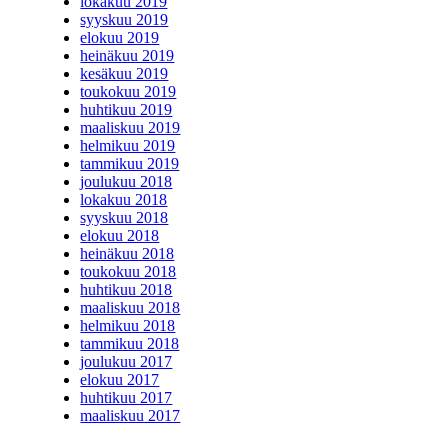
lokakuu 2019
syyskuu 2019
elokuu 2019
heinäkuu 2019
kesäkuu 2019
toukokuu 2019
huhtikuu 2019
maaliskuu 2019
helmikuu 2019
tammikuu 2019
joulukuu 2018
lokakuu 2018
syyskuu 2018
elokuu 2018
heinäkuu 2018
toukokuu 2018
huhtikuu 2018
maaliskuu 2018
helmikuu 2018
tammikuu 2018
joulukuu 2017
elokuu 2017
huhtikuu 2017
maaliskuu 2017