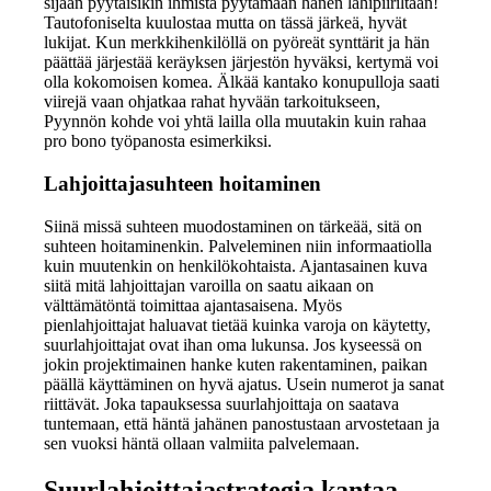
sijaan pyytäisikin ihmistä pyytämään hänen lähipiiriltään!
Tautofoniselta kuulostaa mutta on tässä järkeä, hyvät
lukijat. Kun merkkihenkilöllä on pyöreät synttärit ja hän
päättää järjestää keräyksen järjestön hyväksi, kertymä voi
olla kokomoisen komea. Älkää kantako konupulloja saati
viirejä vaan ohjatkaa rahat hyvään tarkoitukseen,
Pyynnön kohde voi yhtä lailla olla muutakin kuin rahaa
pro bono työpanosta esimerkiksi.
Lahjoittajasuhteen hoitaminen
Siinä missä suhteen muodostaminen on tärkeää, sitä on
suhteen hoitaminenkin. Palveleminen niin informaatiolla
kuin muutenkin on henkilökohtaista. Ajantasainen kuva
siitä mitä lahjoittajan varoilla on saatu aikaan on
välttämätöntä toimittaa ajantasaisena. Myös
pienlahjoittajat haluavat tietää kuinka varoja on käytetty,
suurlahjoittajat ovat ihan oma lukunsa. Jos kyseessä on
jokin projektimainen hanke kuten rakentaminen, paikan
päällä käyttäminen on hyvä ajatus. Usein numerot ja sanat
riittävät. Joka tapauksessa suurlahjoittaja on saatava
tuntemaan, että häntä jahänen panostustaan arvostetaan ja
sen vuoksi häntä ollaan valmiita palvelemaan.
Suurlahjoittajastrategia kantaa