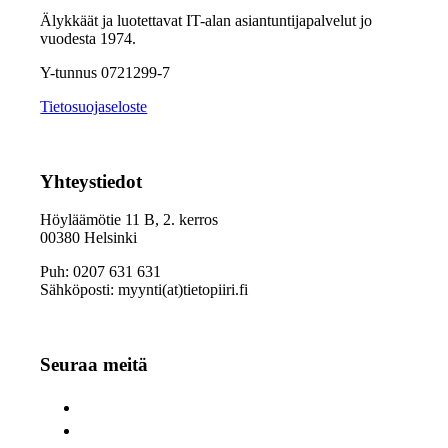
Älykkäät ja luotettavat IT-alan asiantuntijapalvelut jo
vuodesta 1974.
Y-tunnus 0721299-7
Tietosuojaseloste
Yhteystiedot
Höyläämötie 11 B, 2. kerros
00380 Helsinki
Puh: 0207 631 631
Sähköposti: myynti(at)tietopiiri.fi
Seuraa meitä