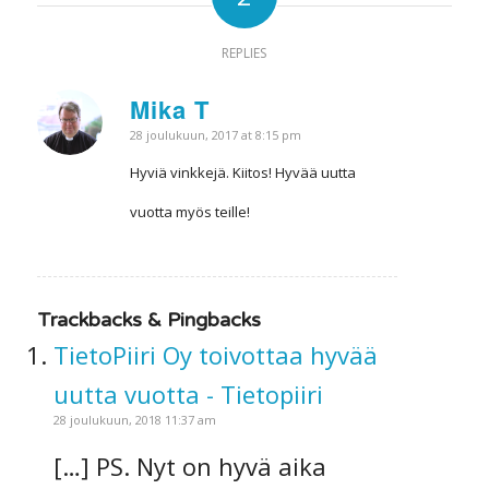
REPLIES
Mika T
says:
28 joulukuun, 2017 at 8:15 pm
Hyviä vinkkejä. Kiitos! Hyvää uutta
vuotta myös teille!
Trackbacks & Pingbacks
TietoPiiri Oy toivottaa hyvää
uutta vuotta - Tietopiiri
28 joulukuun, 2018 11:37 am
[…] PS. Nyt on hyvä aika