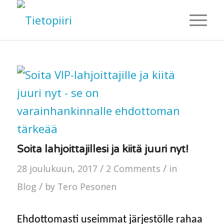
sanoo:
Soita lahjoittajillesi ja kiitä juuri nyt!
/
/
28 joulukuun, 2017
2 Comments
in
/
Blog
by
Tero Pesonen
Ehdottomasti useimmat järjestölle rahaa